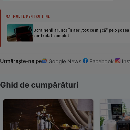
MAI MULTE PENTRU TINE
Ucrainenii aruncă în aer „tot ce mișcă” pe o șose
controlat complet
Urmărește-ne pe
Google News
Facebook
In
Ghid de cumpărături