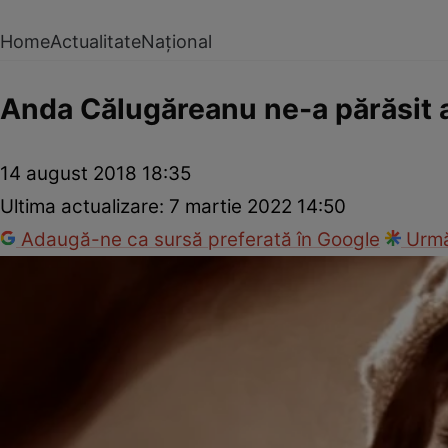
Home
Actualitate
Național
Anda Călugăreanu ne-a părăsit a
14 august 2018 18:35
Ultima actualizare:
7 martie 2022 14:50
Adaugă-ne ca sursă preferată în Google
Urmă