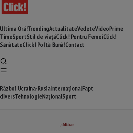
Ultima Oră!
Trending
Actualitate
Vedete
Video
Prime
Time
Sport
Stil de viață
Click! Pentru Femei
Click!
Sănătate
Click! Poftă Bună!
Contact
Război Ucraina-Rusia
Internațional
Fapt
divers
Tehnologie
Național
Sport