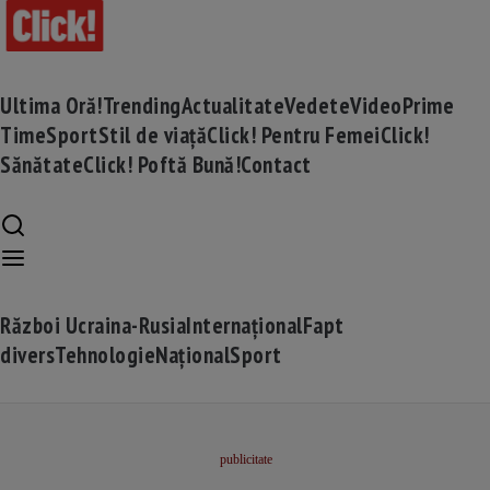
Ultima Oră!
Trending
Actualitate
Vedete
Video
Prime
Time
Sport
Stil de viață
Click! Pentru Femei
Click!
Sănătate
Click! Poftă Bună!
Contact
Război Ucraina-Rusia
Internațional
Fapt
divers
Tehnologie
Național
Sport