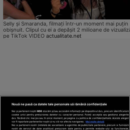
Selly și Smaranda, filmați într-un moment mai puțin
obișnuit. Clipul cu ei a depășit 2 milioane de vizualiz
pe TikTok VIDEO
actualitate.net
Nouă ne pasă ca datele tale personale să rămână confidențiale
Noi și partenerii noștri
606
stocăm și/sau accesăm informații pe dispozitivul dvs., precum identificatorii
cookie unici pentru prelucrarea datelor cu caracter personal. Puteți accepta sau gestiona alegerile
dvs. făcând clic mai jos sau în orice moment, pe pagina cu politica de confidențialitate. Aceste alegeri
vor fi raportate partenerilor noștri și nu vă vor afecta navigarea.
Mai multe detalii
Noi si partenerii nostri (retelele de socializare si agentiile de publicitate partenere, precum si furnizorii
nostri de servicii de date analitice) prelucram date pentru a permite website-ului sa functioneze,