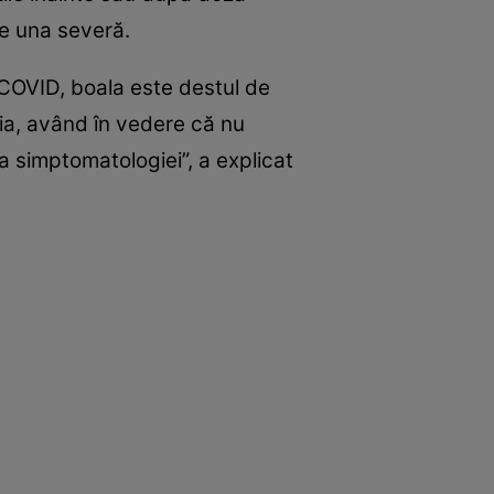
ie una severă.
-COVID, boala este destul de
ția, având în vedere că nu
ea simptomatologiei”, a explicat