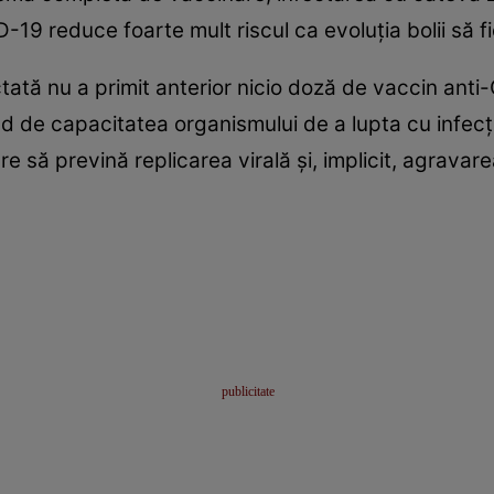
-19 reduce foarte mult riscul ca evoluția bolii să f
ată nu a primit anterior nicio doză de vaccin anti
nd de capacitatea organismului de a lupta cu infec
are să prevină replicarea virală și, implicit, agravar