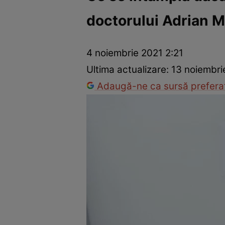
doctorului Adrian 
Război Ucraina-Rusia
Internațional
Fapt divers
Tehnolog
4 noiembrie 2021 2:21
Ultima actualizare:
13 noiembri
Adaugă-ne ca sursă preferat