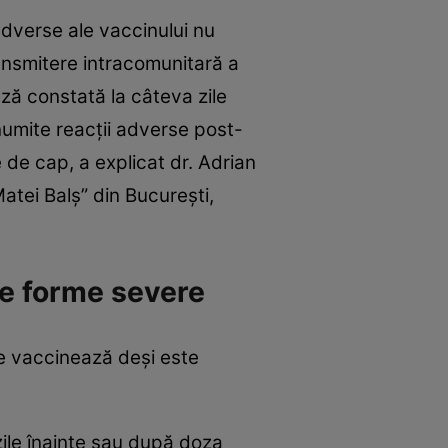
adverse ale vaccinului nu
ansmitere intracomunitară a
ză constată la câteva zile
numite reacții adverse post-
 de cap, a explicat dr. Adrian
Matei Balș” din București,
re forme severe
e vaccinează deși este
ile înainte sau după doza