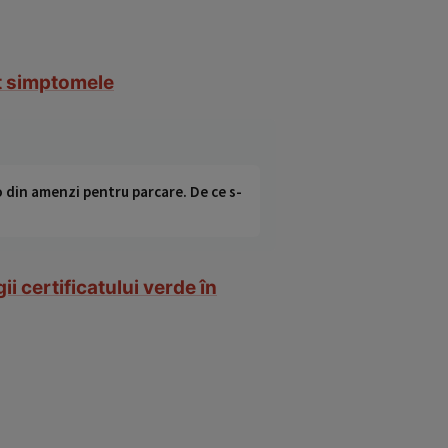
nt simptomele
o din amenzi pentru parcare. De ce s-
i certificatului verde în