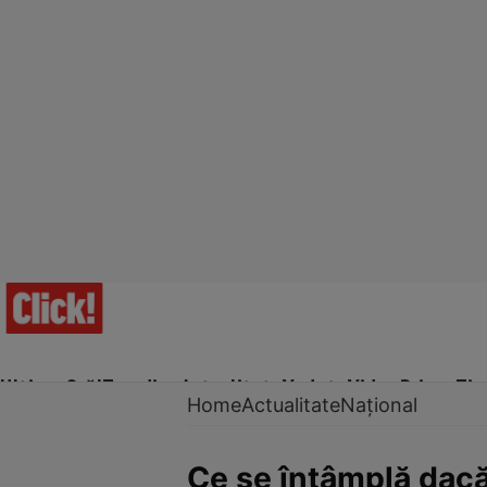
Ultima Oră!
Trending
Actualitate
Vedete
Video
Prime Ti
Home
Actualitate
Național
Ce se întâmplă dacă 