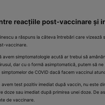
ntre reacțiile post-vaccinare și 
rinescu a răspuns la câteva întrebări care vizează 
st-vaccinare.
că avem simptomatologie acută ar trebui să amânăm
rusul, dar cu o formă asimptomatică, putem să ne v
 a simptomelor de COVID dacă facem vaccinul atunc
 avem test pozitiv imediat după vaccin, nu este din
între doze sau imediat după primirea unei doze. De
nte de vaccinare.