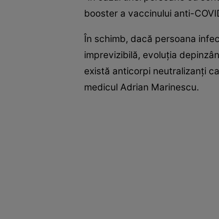
booster a vaccinului anti-COVID
În schimb, dacă persoana infect
imprevizibilă, evoluția depinzâ
există anticorpi neutralizanți c
medicul Adrian Marinescu.