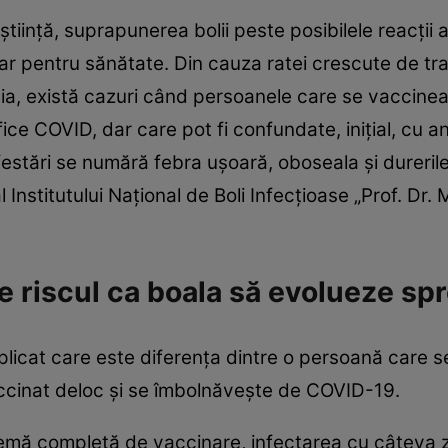
tiință, suprapunerea bolii peste posibilele reacții 
tar pentru sănătate. Din cauza ratei crescute de tr
a, există cazuri când persoanele care se vaccinea
ce COVID, dar care pot fi confundate, inițial, cu a
estări se numără febra ușoară, oboseala și durerile
 Institutului Național de Boli Infecțioase „Prof. Dr. 
 riscul ca boala să evolueze sp
licat care este diferența dintre o persoană care s
accinat deloc și se îmbolnăvește de COVID-19.
emă completă de vaccinare, infectarea cu câteva z