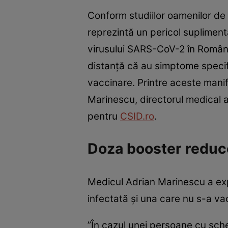
Conform studiilor oamenilor de ș
reprezintă un pericol suplimen
virusului SARS-CoV-2 în Români
distanță că au simptome specifi
vaccinare. Printre aceste manif
Marinescu, directorul medical al
pentru
CSID.ro
.
Doza booster reduce
Medicul Adrian Marinescu a exp
infectată și una care nu s-a v
”În cazul unei persoane cu sch