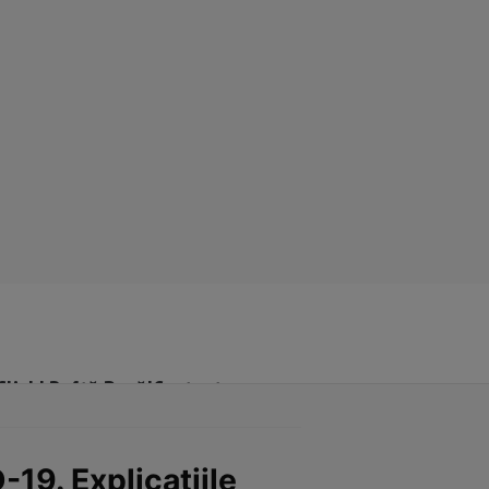
Click! Poftă Bună!
Contact
19. Explicațiile