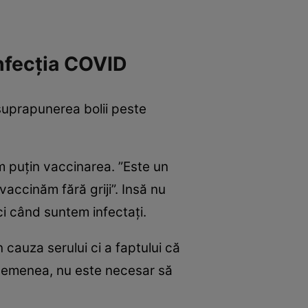
infecția COVID
suprapunerea bolii peste
 puțin vaccinarea. ”Este un
accinăm fără griji”. Insă nu
i când suntem infectați.
 cauza serului ci a faptului că
 asemenea, nu este necesar să