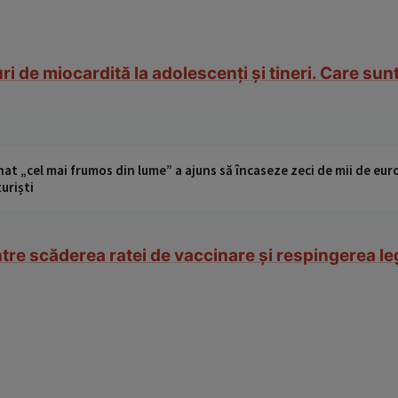
i de miocardită la adolescenţi şi tineri. Care su
t „cel mai frumos din lume” a ajuns să încaseze zeci de mii de eur
turiști
ntre scăderea ratei de vaccinare și respingerea legi