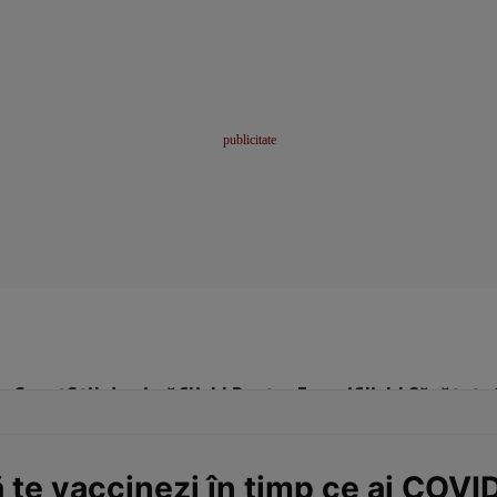
me
Sport
Stil de viață
Click! Pentru Femei
Click! Sănătate
te vaccinezi în timp ce ai COVID-