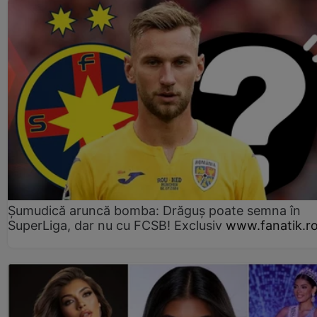
Șumudică aruncă bomba: Drăguș poate semna în
SuperLiga, dar nu cu FCSB! Exclusiv
www.fanatik.r