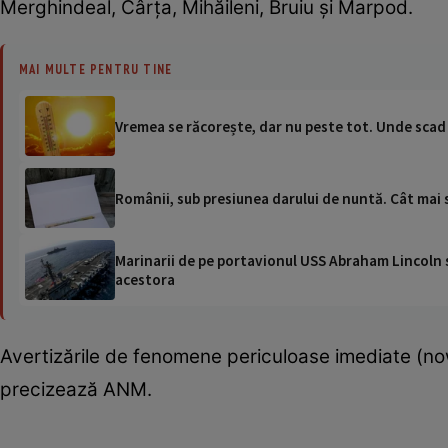
Merghindeal, Cârţa, Mihăileni, Bruiu şi Marpod.
MAI MULTE PENTRU TINE
Vremea se răcorește, dar nu peste tot. Unde scad 
Românii, sub presiunea darului de nuntă. Cât mai s
Marinarii de pe portavionul USS Abraham Lincoln su
acestora
Avertizările de fenomene periculoase imediate (n
precizează ANM.