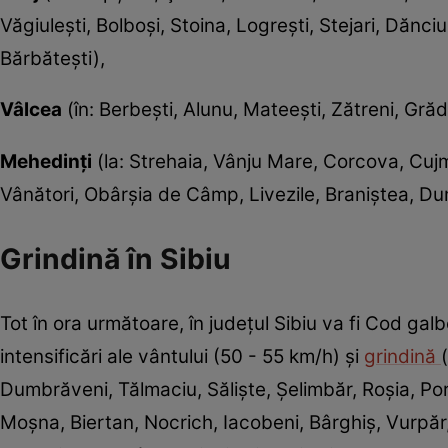
Văgiuleşti, Bolboşi, Stoina, Logreşti, Stejari, Dănciu
Bărbăteşti),
Vâlcea
(în: Berbeşti, Alunu, Mateeşti, Zătreni, Grădi
Mehedinţi
(la: Strehaia, Vânju Mare, Corcova, Cujm
Vânători, Obârşia de Câmp, Livezile, Braniştea, D
Grindină în Sibiu
Tot în ora următoare, în judeţul Sibiu va fi Cod gal
intensificări ale vântului (50 - 55 km/h) şi
grindină
Dumbrăveni, Tălmaciu, Sălişte, Şelimbăr, Roşia, P
Moşna, Biertan, Nocrich, Iacobeni, Bârghiş, Vurpăr, 