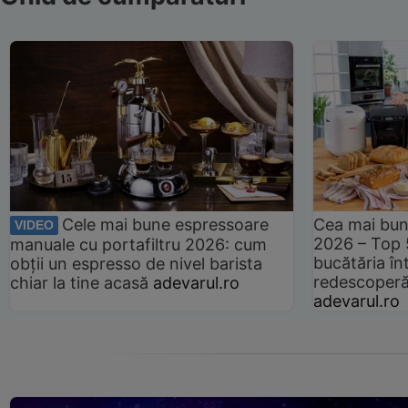
Cele mai bune espressoare
Cea mai bun
VIDEO
2026 – Top 
manuale cu portafiltru 2026: cum
bucătăria înt
obții un espresso de nivel barista
redescoperă 
chiar la tine acasă
adevarul.ro
adevarul.ro