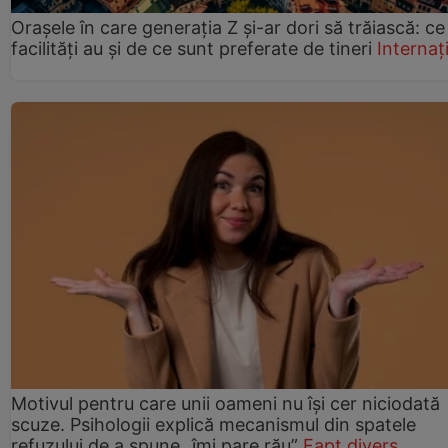
Orașele în care generația Z și-ar dori să trăiască: ce
facilități au și de ce sunt preferate de tineri
Internaț
Motivul pentru care unii oameni nu își cer niciodată
scuze. Psihologii explică mecanismul din spatele
refuzului de a spune „îmi pare rău”
Fapt divers