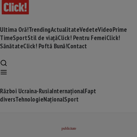
Ultima Oră!
Trending
Actualitate
Vedete
Video
Prime
Time
Sport
Stil de viață
Click! Pentru Femei
Click!
Sănătate
Click! Poftă Bună!
Contact
Război Ucraina-Rusia
Internațional
Fapt
divers
Tehnologie
Național
Sport