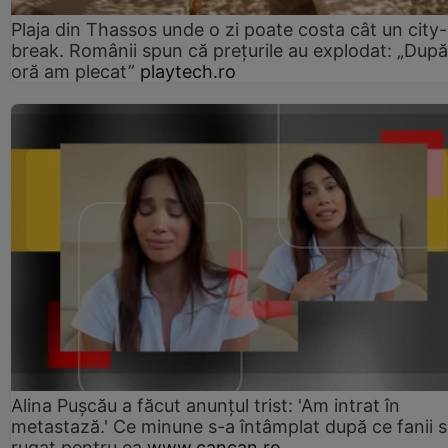
Plaja din Thassos unde o zi poate costa cât un city-
break. Românii spun că prețurile au explodat: „După
oră am plecat”
playtech.ro
Alina Pușcău a făcut anunțul trist: 'Am intrat în
metastază.' Ce minune s-a întâmplat după ce fanii 
rugat pentru ea
www.cancan.ro