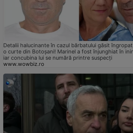
Detalii halucinante în cazul bărbatului găsit îngropat
o curte din Botoșani! Marinel a fost înjunghiat în ini
iar concubina lui se numără printre suspecți
www.wowbiz.ro