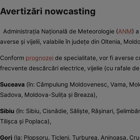
Avertizări nowcasting
Administraţia Naţională de Meteorologie (
ANM
) 
averse şi vijelii, valabile în judeţe din Oltenia, Mol
Conform
prognozei
de specialitate, vor fi averse 
frecvente descărcări electrice, vijelie (cu rafale de
Suceava
(în: Câmpulung Moldovenesc, Vama, Moldo
Sadova, Moldova-Suliţa şi Breaza),
Sibiu
(în: Sibiu, Cisnădie, Sălişte, Răşinari, Şelimbă
Tilişca şi Poplaca),
Gorj
(la: Plopşoru, Ţicleni, Turburea, Aninoasa, Cruş