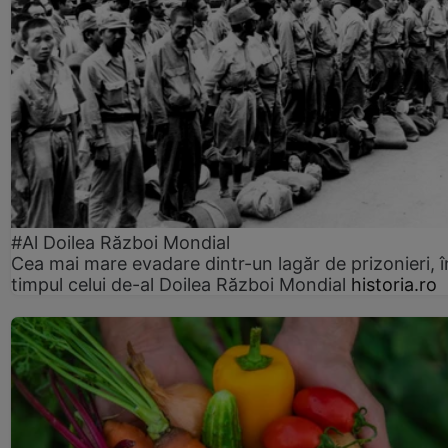
#Al Doilea Război Mondial
Cea mai mare evadare dintr-un lagăr de prizonieri, î
timpul celui de-al Doilea Război Mondial
historia.ro