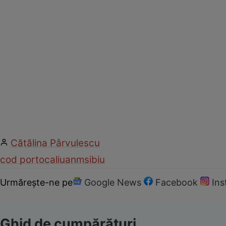
Cătălina Pârvulescu
cod portocaliu
anm
sibiu
Urmărește-ne pe
Google News
Facebook
In
Ghid de cumpărături