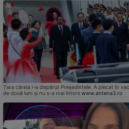
Țara căreia i-a dispărut Președintele. A plecat în va
de două luni și nu s-a mai întors
www.antena3.ro