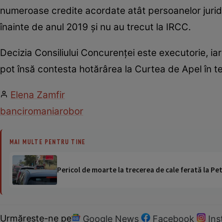
numeroase credite acordate atât persoanelor juridi
înainte de anul 2019 și nu au trecut la IRCC.
Decizia Consiliului Concurenței este executorie, ia
pot însă contesta hotărârea la Curtea de Apel în t
Elena Zamfir
banci
romania
robor
MAI MULTE PENTRU TINE
Pericol de moarte la trecerea de cale ferată la Pet
Urmărește-ne pe
Google News
Facebook
In