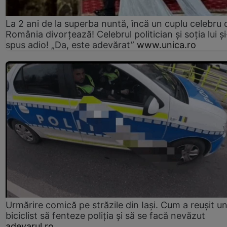
La 2 ani de la superba nuntă, încă un cuplu celebru 
România divorțează! Celebrul politician și soția lui ș
spus adio! „Da, este adevărat”
www.unica.ro
Urmărire comică pe străzile din Iași. Cum a reușit u
biciclist să fenteze poliția și să se facă nevăzut
adevarul.ro