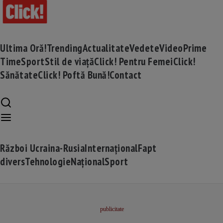
Ultima Oră!
Trending
Actualitate
Vedete
Video
Prime
Time
Sport
Stil de viață
Click! Pentru Femei
Click!
Sănătate
Click! Poftă Bună!
Contact
Război Ucraina-Rusia
Internațional
Fapt
divers
Tehnologie
Național
Sport