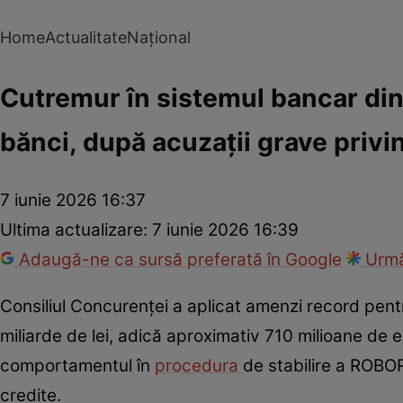
Home
Actualitate
Național
Cutremur în sistemul bancar di
bănci, după acuzații grave priv
7 iunie 2026 16:37
Ultima actualizare:
7 iunie 2026 16:39
Adaugă-ne ca sursă preferată în Google
Urmă
Consiliul Concurenței a aplicat amenzi record pent
miliarde de lei, adică aproximativ 710 milioane de eu
comportamentul în
procedura
de stabilire a ROBO
credite.