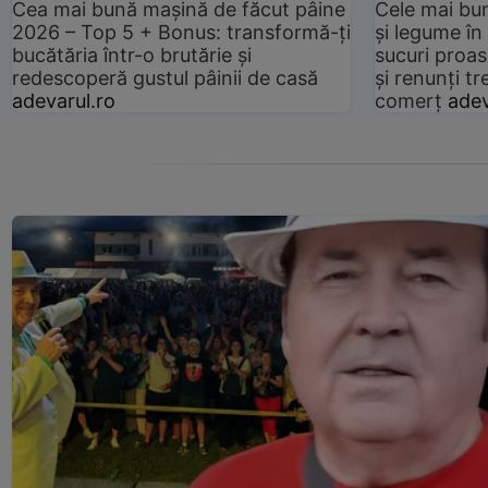
Cea mai bună mașină de făcut pâine
Cele mai bu
2026 – Top 5 + Bonus: transformă-ți
și legume în
bucătăria într-o brutărie și
sucuri proas
redescoperă gustul pâinii de casă
și renunți tr
adevarul.ro
comerț
adev