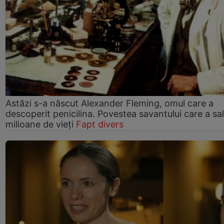
Astăzi s-a născut Alexander Fleming, omul care a
descoperit penicilina. Povestea savantului care a sa
milioane de vieți
Fapt divers