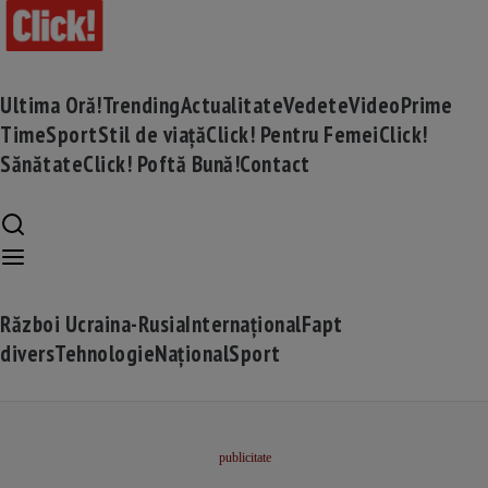
Ultima Oră!
Trending
Actualitate
Vedete
Video
Prime
Time
Sport
Stil de viață
Click! Pentru Femei
Click!
Sănătate
Click! Poftă Bună!
Contact
Război Ucraina-Rusia
Internațional
Fapt
divers
Tehnologie
Național
Sport