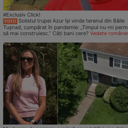
#Exclusiv Click!
Solistul trupei Azur își vinde terenul din Băile
FOTO
Tușnad, cumpărat în pandemie: „Timpul nu-mi perm
să mai construiesc.” Câți bani cere?
Vedete româneș