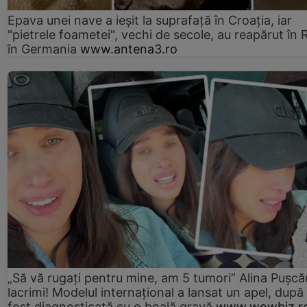
Epava unei nave a ieșit la suprafață în Croația, iar
"pietrele foametei", vechi de secole, au reapărut în R
în Germania
www.antena3.ro
„Să vă rugați pentru mine, am 5 tumori” Alina Pușcău
lacrimi! Modelul internațional a lansat un apel, după
fost diagnosticată cu o boală gravă
www.wowbiz.r