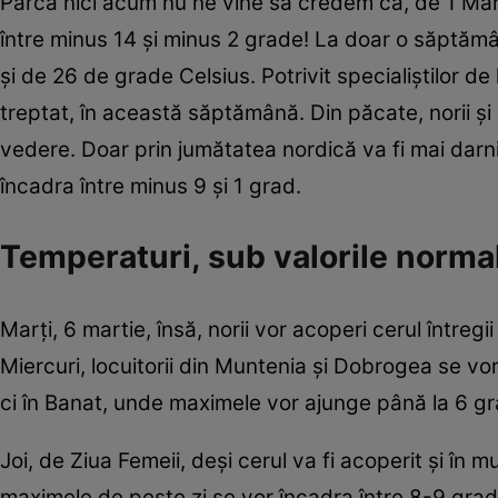
Parcă nici acum nu ne vine să credem că, de 1 Mart
între minus 14 şi minus 2 grade! La doar o săptămâ
şi de 26 de grade Celsius. Potrivit specialiştilor d
treptat, în această săptămână. Din păcate, norii şi 
vedere. Doar prin jumătatea nordică va fi mai darnic
încadra între minus 9 şi 1 grad.
Temperaturi, sub valorile norma
Marți, 6 martie, însă, norii vor acoperi cerul întregii
Miercuri, locuitorii din Muntenia şi Dobrogea se vor
ci în Banat, unde maximele vor ajunge până la 6 grad
Joi, de Ziua Femeii, deşi cerul va fi acoperit şi în 
maximele de peste zi se vor încadra între 8-9 grade