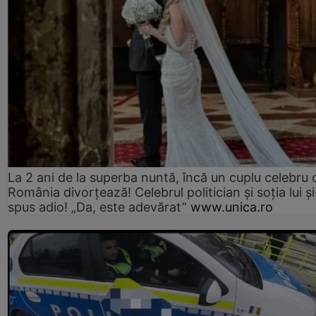
La 2 ani de la superba nuntă, încă un cuplu celebru 
România divorțează! Celebrul politician și soția lui ș
spus adio! „Da, este adevărat”
www.unica.ro