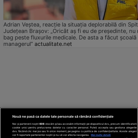
Adrian Veștea, reacție la situația deplorabilă din Spit
Județean Brașov: „Oricât aș fi eu de președinte, nu
bag peste fluxurile medicale. De asta a făcut școală
managerul”
actualitate.net
Nouă ne pasă ca datele tale personale să rămână confidențiale
Noi și partenerii noștri
606
stocăm și/sau accesăm informații pe dispozitivul dvs., precum identificatorii
cookie unici pentru prelucrarea datelor cu caracter personal. Puteți accepta sau gestiona alegerile
dvs. făcând clic mai jos sau în orice moment, pe pagina cu politica de confidențialitate. Aceste alegeri
vor fi raportate partenerilor noștri și nu vă vor afecta navigarea.
Mai multe detalii