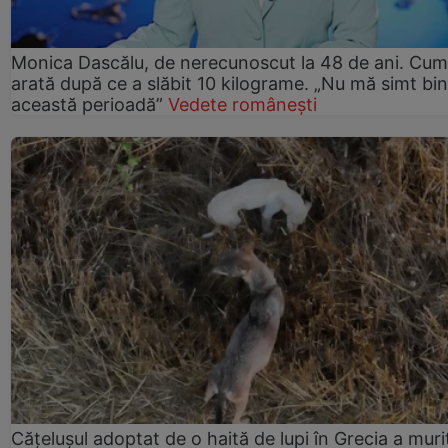
Monica Dascălu, de nerecunoscut la 48 de ani. Cum
arată după ce a slăbit 10 kilograme. „Nu mă simt bin
această perioadă”
Vedete românești
Cățelușul adoptat de o haită de lupi în Grecia a muri