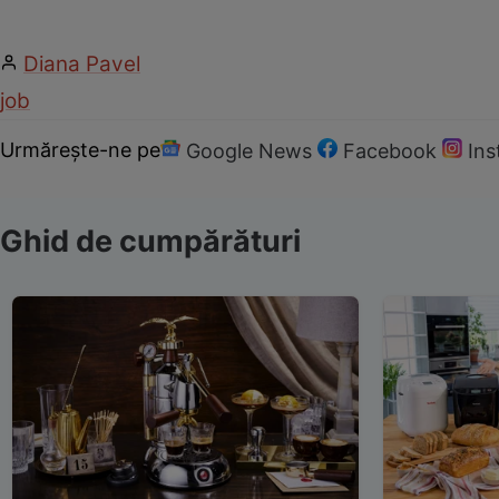
Diana Pavel
job
Urmărește-ne pe
Google News
Facebook
In
Ghid de cumpărături