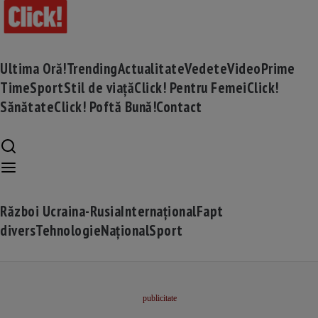
Ultima Oră!
Trending
Actualitate
Vedete
Video
Prime
Time
Sport
Stil de viață
Click! Pentru Femei
Click!
Sănătate
Click! Poftă Bună!
Contact
Război Ucraina-Rusia
Internațional
Fapt
divers
Tehnologie
Național
Sport