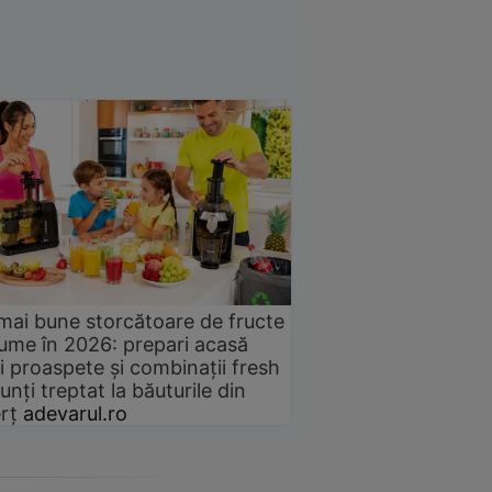
mai bune storcătoare de fructe
gume în 2026: prepari acasă
i proaspete și combinații fresh
unți treptat la băuturile din
rț
adevarul.ro