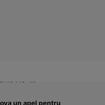
Click! Poftă Bună!
Contact
dova un apel pentru