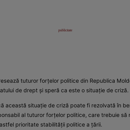
resează tuturor forţelor politice din Republica Mol
tului de drept și speră ca este o situație de criză.
 această situaţie de criză poate fi rezolvată în ben
nsabil al tuturor forţelor politice, care trebuie să 
el prioritate stabilităţii politice a ţării.