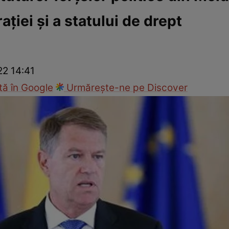
iei şi a statului de drept
ie
Național
Sport
22 14:41
ă în Google
Urmărește-ne pe Discover