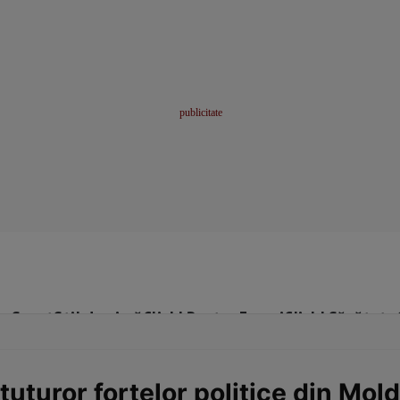
me
Sport
Stil de viață
Click! Pentru Femei
Click! Sănătate
tuturor forţelor politice din Mol