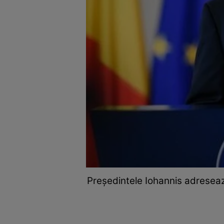
Preşedintele Iohannis adreseaz