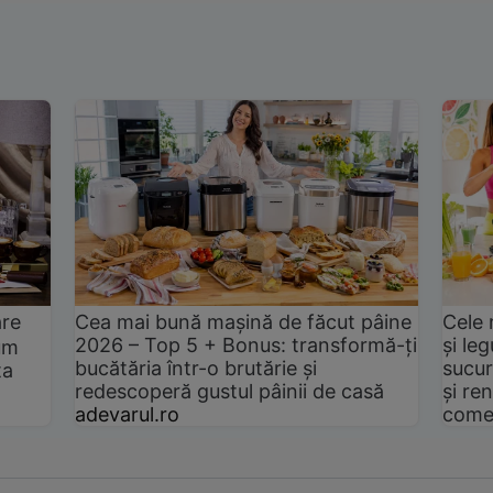
are
Cea mai bună mașină de făcut pâine
Cele 
2026 – Top 5 + Bonus: transformă-ți
și le
um
bucătăria într-o brutărie și
sucur
ta
redescoperă gustul pâinii de casă
și ren
adevarul.ro
come