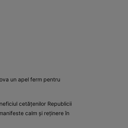
dova un apel ferm pentru
eficiul cetăţenilor Republicii
manifeste calm şi reţinere în