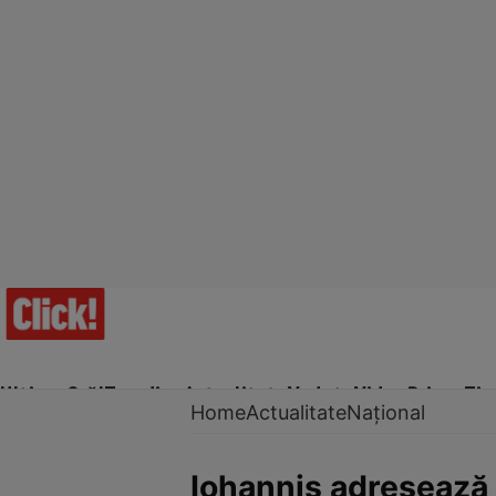
Ultima Oră!
Trending
Actualitate
Vedete
Video
Prime Ti
Home
Actualitate
Național
Iohannis adresează 