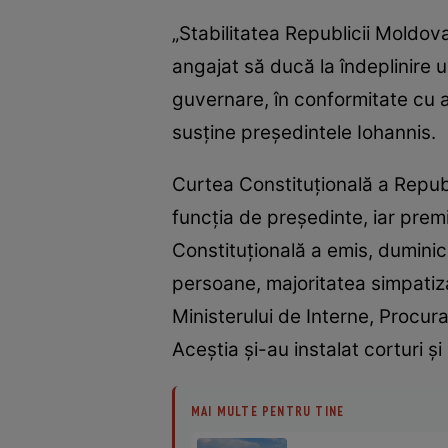
„Stabilitatea Republicii Moldov
angajat să ducă la îndeplinire 
guvernare, în conformitate cu 
susţine preşedintele Iohannis.
Curtea Constituţională a Repub
funcţia de preşedinte, iar prem
Constituţională a emis, duminic
persoane, majoritatea simpatiza
Ministerului de Interne, Procurat
Aceştia şi-au instalat corturi ş
MAI MULTE PENTRU TINE