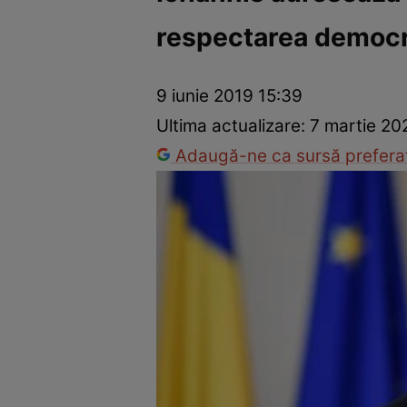
respectarea democraţ
Război Ucraina-Rusia
Internațional
Fapt divers
Tehnolog
9 iunie 2019 15:39
Ultima actualizare:
7 martie 20
Adaugă-ne ca sursă preferat