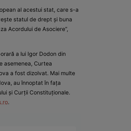
opean al acestui stat, care s-a
veşte statul de drept şi buna
za Acordului de Asociere”,
rară a lui Igor Dodon din
. De asemenea, Curtea
ova a fost dizolvat. Mai multe
ova, au înnoptat în faţa
ui şi Curţii Constituţionale.
.ro
.