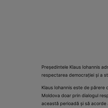
Preşedintele Klaus Iohannis ad
respectarea democraţiei şi a sta
Klaus Iohannis este de părere că
Moldova doar prin dialogul respo
această perioadă şi să acorde astf