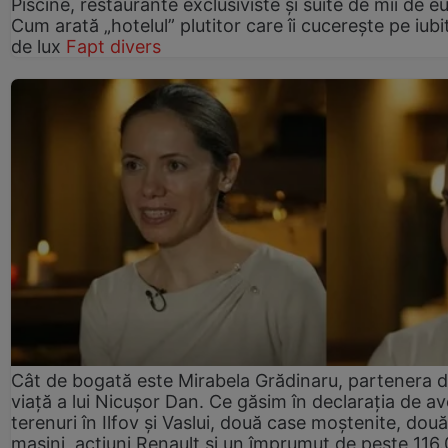
Piscine, restaurante exclusiviste și suite de mii de e
Cum arată „hotelul” plutitor care îi cucerește pe iubit
de lux
Fapt divers
Cât de bogată este Mirabela Grădinaru, partenera 
viață a lui Nicușor Dan. Ce găsim în declarația de av
terenuri în Ilfov și Vaslui, două case moștenite, două
mașini, acțiuni Renault și un împrumut de peste 116