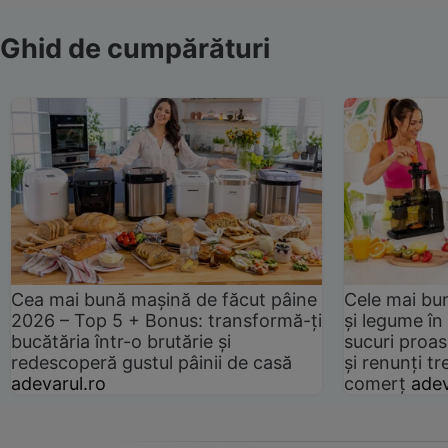
Ghid de cumpărături
Cea mai bună mașină de făcut pâine
Cele mai bu
2026 – Top 5 + Bonus: transformă-ți
și legume în
bucătăria într-o brutărie și
sucuri proas
redescoperă gustul pâinii de casă
și renunți tr
adevarul.ro
comerț
adev