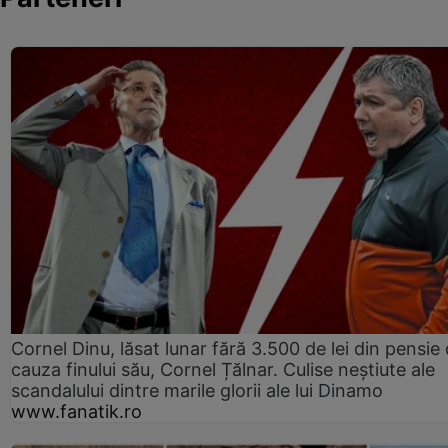
Cornel Dinu, lăsat lunar fără 3.500 de lei din pensie 
cauza finului său, Cornel Țălnar. Culise neștiute ale
scandalului dintre marile glorii ale lui Dinamo
www.fanatik.ro