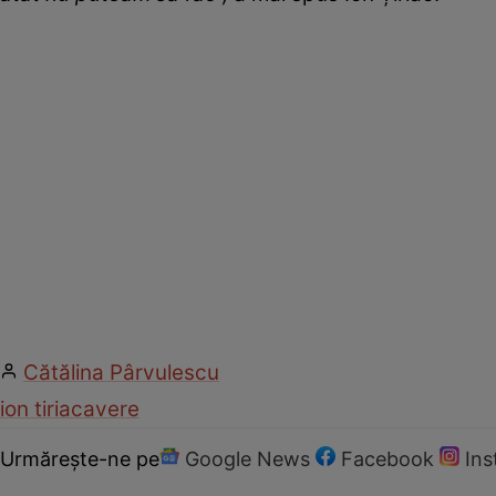
Cătălina Pârvulescu
ion tiriac
avere
Urmărește-ne pe
Google News
Facebook
In