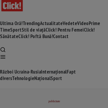
Ultima Oră!
Trending
Actualitate
Vedete
Video
Prime
Time
Sport
Stil de viață
Click! Pentru Femei
Click!
Sănătate
Click! Poftă Bună!
Contact
Război Ucraina-Rusia
Internațional
Fapt
divers
Tehnologie
Național
Sport