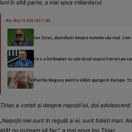
luni în altă parte, a mai spus miliardarul.
MAI MULTE PENTRU TINE
Ion Țiriac, dezvăluiri despre numele său real. Cum 
Ce s-a întâmplat cu cele două mașini Ferrari pe car
Pastila Wegovy pentru slăbit ajunge în Europa. Tr
Țiriac a vorbit și despre nepoții lui, doi adolescenți 
„Nepoții mei sunt în regulă și ei, sunt băieți mari. A
atât nu puteam să fac”,
a mai spus Ion Țiriac.