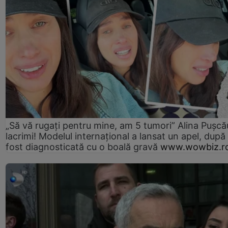
„Să vă rugați pentru mine, am 5 tumori” Alina Pușcău
lacrimi! Modelul internațional a lansat un apel, după
fost diagnosticată cu o boală gravă
www.wowbiz.r