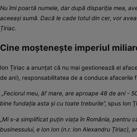
Nu îmi poartă numele, dar după dispariția mea, aver
aceeași sumă. Dacă le cade totul din cer, vor avea un
Țiriac.
Cine moștenește imperiul miliar
Ion Țiriac a anunțat că nu mai gestionează el afaceri
de ani), responsabilitatea de a conduce afacerile fa
„Feciorul meu, ăl' mare, are aproape 48 de ani - 50
bine fundația asta și cu toate treburile”,
spus Ion Țir
„Mi s-a simplificat puțin viața în România, pentru c
businessului, e Ion Ion (n.r. Ion Alexandru Țiriac), ar