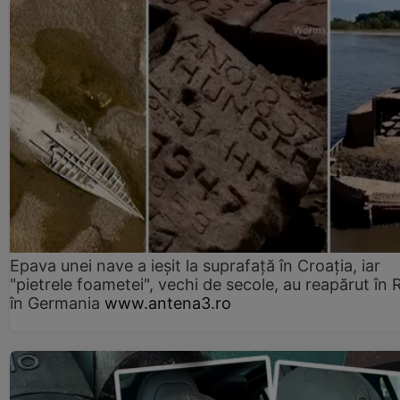
Epava unei nave a ieșit la suprafață în Croația, iar
"pietrele foametei", vechi de secole, au reapărut în R
în Germania
www.antena3.ro