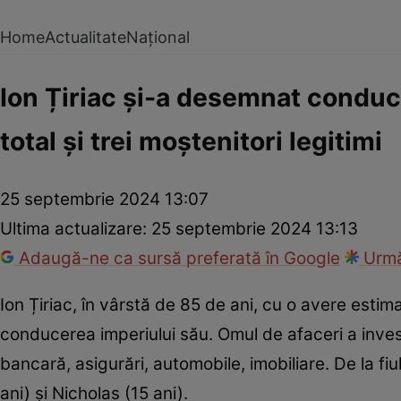
Home
Actualitate
Național
Ion Țiriac și-a desemnat conducă
total și trei moștenitori legitimi
25 septembrie 2024 13:07
Ultima actualizare:
25 septembrie 2024 13:13
Adaugă-ne ca sursă preferată în Google
Urmă
Ion Țiriac, în vârstă de 85 de ani, cu o avere estim
conducerea imperiului său. Omul de afaceri a invest
bancară, asigurări, automobile, imobiliare. De la fiul
ani) și Nicholas (15 ani).