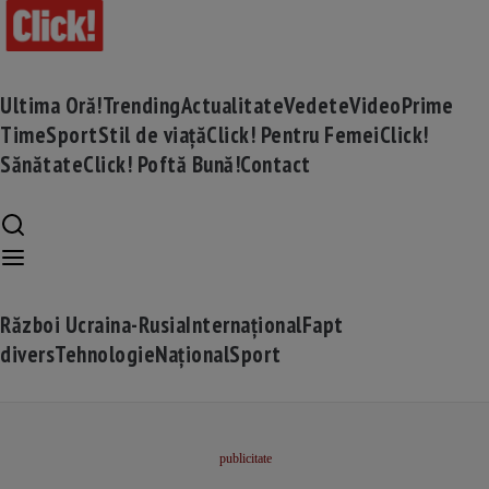
Ultima Oră!
Trending
Actualitate
Vedete
Video
Prime
Time
Sport
Stil de viață
Click! Pentru Femei
Click!
Sănătate
Click! Poftă Bună!
Contact
Război Ucraina-Rusia
Internațional
Fapt
divers
Tehnologie
Național
Sport