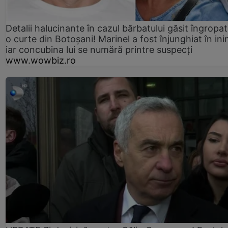
Detalii halucinante în cazul bărbatului găsit îngropat
o curte din Botoșani! Marinel a fost înjunghiat în ini
iar concubina lui se numără printre suspecți
www.wowbiz.ro