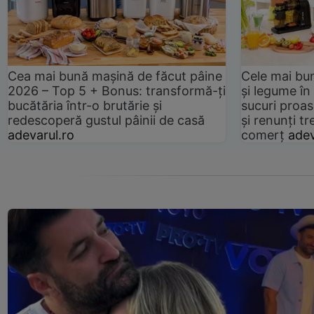
Cea mai bună mașină de făcut pâine
Cele mai bu
2026 – Top 5 + Bonus: transformă-ți
și legume în
bucătăria într-o brutărie și
sucuri proas
redescoperă gustul pâinii de casă
și renunți tr
adevarul.ro
comerț
adev