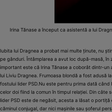
Irina Tănase a început ca asistentă a lui Dragn
Iubita lui Dragnea a probat mai multe ținute, nu șt
pe gânduri. Întâmplarea a avut loc după-masă, în z
important este că Irina Tănase a coborât dintr-un 
lui Liviu Dragnea. Frumoasa blondă a fost adusă la 
fostului lider PSD.Nu este pentru prima dată când I
celor doi fiind la comun în timpul relației. Din câte
lider PSD este de negăsit, acesta a lăsat o portiță 
căminul conjugal, dar nici mașinile sau șoferul perso