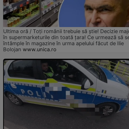
Ultima oră / Toți românii trebuie să știe! Decizie maj
în supermarketurile din toată țara! Ce urmează să s
întâmple în magazine în urma apelului făcut de Ilie
Bolojan
www.unica.ro