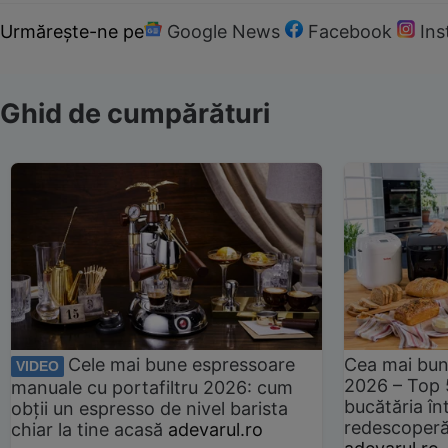
Urmărește-ne pe
Google News
Facebook
In
Ghid de cumpărături
Cele mai bune espressoare
Cea mai bun
VIDEO
2026 – Top 
manuale cu portafiltru 2026: cum
bucătăria înt
obții un espresso de nivel barista
redescoperă 
chiar la tine acasă
adevarul.ro