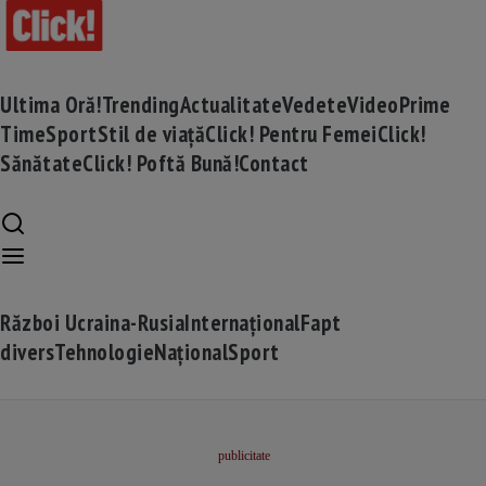
Ultima Oră!
Trending
Actualitate
Vedete
Video
Prime
Time
Sport
Stil de viață
Click! Pentru Femei
Click!
Sănătate
Click! Poftă Bună!
Contact
Război Ucraina-Rusia
Internațional
Fapt
divers
Tehnologie
Național
Sport