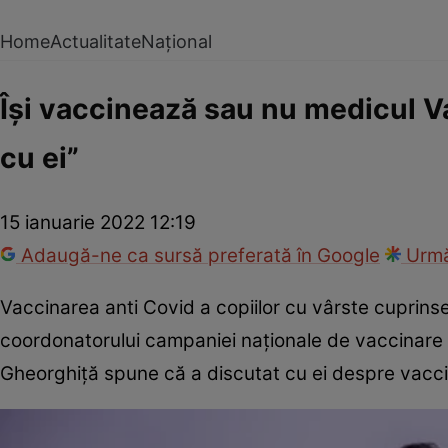
Home
Actualitate
Național
Își vaccinează sau nu medicul V
cu ei”
15 ianuarie 2022 12:19
Adaugă-ne ca sursă preferată în Google
Urmă
Vaccinarea anti Covid a copiilor cu vârste cuprinse 
coordonatorului campaniei naționale de vaccinare s
Gheorghiță spune că a discutat cu ei despre vacci