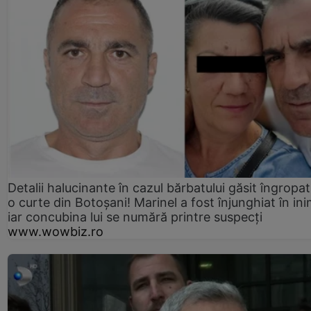
Detalii halucinante în cazul bărbatului găsit îngropat
o curte din Botoșani! Marinel a fost înjunghiat în ini
iar concubina lui se numără printre suspecți
www.wowbiz.ro