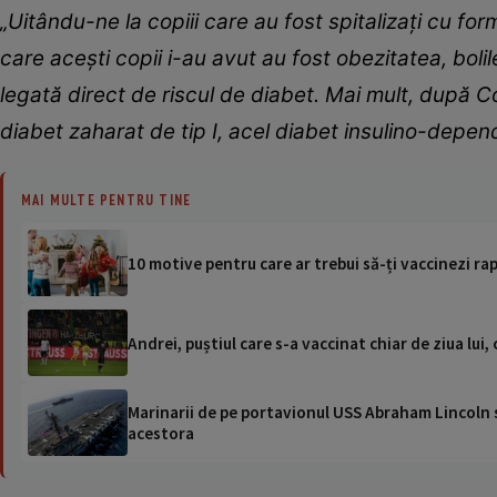
„Uitându-ne la copiii care au fost spitalizați cu fo
care acești copii i-au avut au fost obezitatea, bolil
legată direct de riscul de diabet. Mai mult, după C
diabet zaharat de tip I, acel diabet insulino-depen
MAI MULTE PENTRU TINE
10 motive pentru care ar trebui să-ți vaccinezi rap
Andrei, puștiul care s-a vaccinat chiar de ziua lui,
Marinarii de pe portavionul USS Abraham Lincoln su
acestora