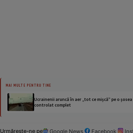
MAI MULTE PENTRU TINE
Ucrainenii aruncă în aer „tot ce mișcă” pe o șose
controlat complet
Urmărește-ne pe
Google News
Facebook
In