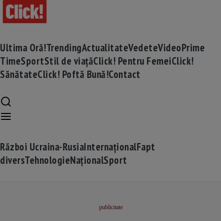
Ultima Oră!
Trending
Actualitate
Vedete
Video
Prime
Time
Sport
Stil de viață
Click! Pentru Femei
Click!
Sănătate
Click! Poftă Bună!
Contact
Război Ucraina-Rusia
Internațional
Fapt
divers
Tehnologie
Național
Sport