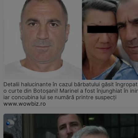
Detalii halucinante în cazul bărbatului găsit îngropat
o curte din Botoșani! Marinel a fost înjunghiat în ini
iar concubina lui se numără printre suspecți
www.wowbiz.ro