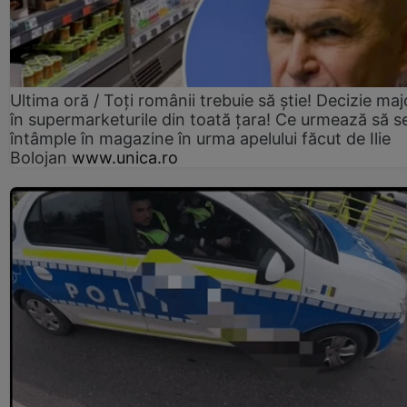
Ultima oră / Toți românii trebuie să știe! Decizie maj
în supermarketurile din toată țara! Ce urmează să s
întâmple în magazine în urma apelului făcut de Ilie
Bolojan
www.unica.ro