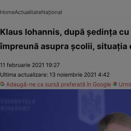
Home
Actualitate
Național
Klaus Iohannis, după şedinţa cu 
împreună asupra şcolii, situaţia
11 februarie 2021 19:27
Ultima actualizare:
13 noiembrie 2021 4:42
Adaugă-ne ca sursă preferată în Google
Urmă