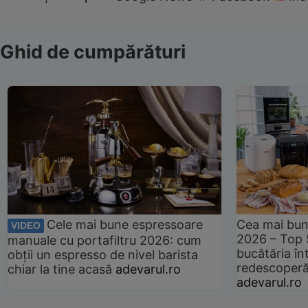
Ghid de cumpărături
Cele mai bune espressoare
Cea mai bun
VIDEO
2026 – Top 
manuale cu portafiltru 2026: cum
bucătăria înt
obții un espresso de nivel barista
redescoperă 
chiar la tine acasă
adevarul.ro
adevarul.ro