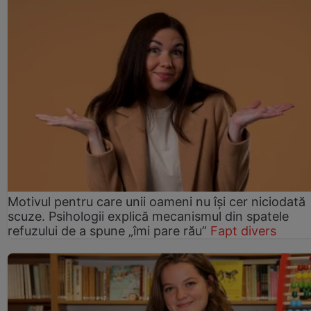
Motivul pentru care unii oameni nu își cer niciodată
scuze. Psihologii explică mecanismul din spatele
refuzului de a spune „îmi pare rău”
Fapt divers