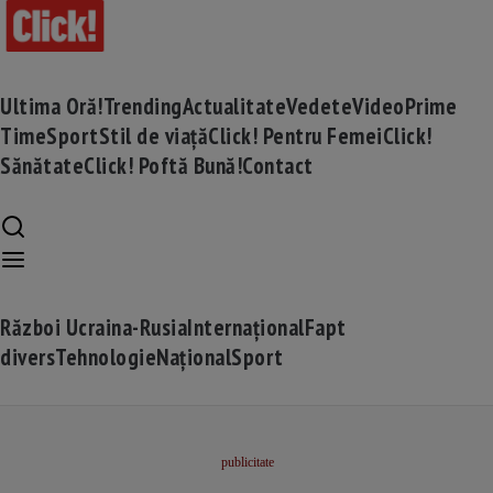
Ultima Oră!
Trending
Actualitate
Vedete
Video
Prime
Time
Sport
Stil de viață
Click! Pentru Femei
Click!
Sănătate
Click! Poftă Bună!
Contact
Război Ucraina-Rusia
Internațional
Fapt
divers
Tehnologie
Național
Sport