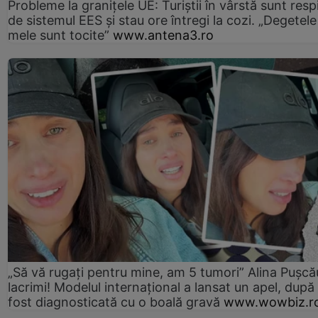
Probleme la granițele UE: Turiștii în vârstă sunt resp
de sistemul EES și stau ore întregi la cozi. „Degetele
mele sunt tocite”
www.antena3.ro
„Să vă rugați pentru mine, am 5 tumori” Alina Pușcău
lacrimi! Modelul internațional a lansat un apel, după
fost diagnosticată cu o boală gravă
www.wowbiz.r