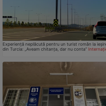
Experiență neplăcută pentru un turist român la ieșir
din Turcia: „Aveam chitanța, dar nu conta”
Internați