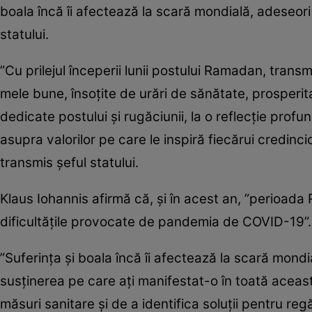
boala încă îi afectează la scară mondială, adeseori
statului.
”Cu prilejul începerii lunii postului Ramadan, transm
mele bune, însoţite de urări de sănătate, prosperita
dedicate postului şi rugăciunii, la o reflecţie pro
asupra valorilor pe care le inspiră fiecărui credinci
transmis şeful statului.
Klaus Iohannis afirmă că, şi în acest an, ”perioad
dificultăţile provocate de pandemia de COVID-19”.
”Suferinţa şi boala încă îi afectează la scară mond
susţinerea pe care aţi manifestat-o în toată aceast
măsuri sanitare şi de a identifica soluţii pentru re