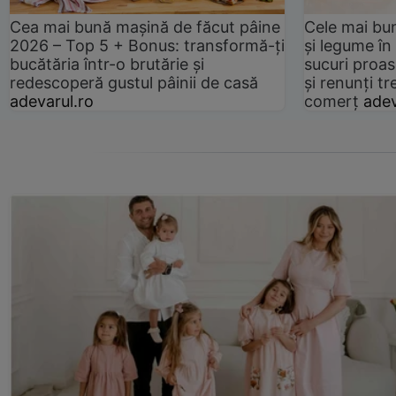
Cea mai bună mașină de făcut pâine
Cele mai bu
2026 – Top 5 + Bonus: transformă-ți
și legume în
bucătăria într-o brutărie și
sucuri proas
redescoperă gustul pâinii de casă
și renunți tr
adevarul.ro
comerț
adev