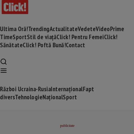
Ultima Oră!
Trending
Actualitate
Vedete
Video
Prime
Time
Sport
Stil de viață
Click! Pentru Femei
Click!
Sănătate
Click! Poftă Bună!
Contact
Război Ucraina-Rusia
Internațional
Fapt
divers
Tehnologie
Național
Sport