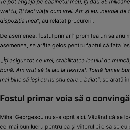
Te pot angaja pe cabinetul meu, îți dau 35 milioane,
vrei tu, îți faci viaţa cum vrei. Am şi eu...nevoie de t
dispoziția mea“
, au relatat procurorii.
De asemenea, fostul primar îi promitea un salariu m
asemenea, se arăta gelos pentru faptul că fata ieș
„Îţi asigur tot ce vrei, stabilitatea locului de muncă,
bună. Am vrut să te iau la festival. Toată lumea bună
mai bine să ieși cu nu ştiu care... băiat”
, se arată î
Fostul primar voia să o convingă
Mihai Georgescu nu s-a oprit aici. Văzând că se lov
cel mai bun lucru pentru ea și viitorul ei e să se cul