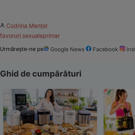
Codrina Mențel
favoruri sexuale
primar
Urmărește-ne pe
Google News
Facebook
In
Ghid de cumpărături