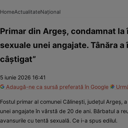
Home
Actualitate
Național
Primar din Argeș, condamnat la 
sexuale unei angajate. Tânăra a î
câştigat”
5 iunie 2026 16:41
Adaugă-ne ca sursă preferată în Google
Urmă
Fostul primar al comunei Călinești, județul Argeș, 
unei angajate în vârstă de 20 de ani. Bărbatul a re
avansurile cu tentă sexuală. Ce i-a spus edilul.