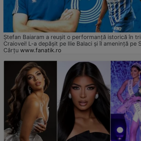
Ștefan Baiaram a reușit o performanță istorică în tr
Craiovei! L-a depășit pe Ilie Balaci și îl amenință pe 
Cârțu
www.fanatik.ro