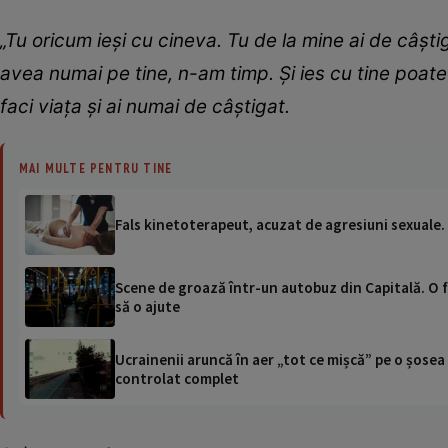
„Tu oricum ieşi cu cineva. Tu de la mine ai de câşti
avea numai pe tine, n-am timp. Și ies cu tine poate o 
faci viața și ai numai de câştigat.
MAI MULTE PENTRU TINE
Fals kinetoterapeut, acuzat de agresiuni sexuale. 
Scene de groază într-un autobuz din Capitală. O f
să o ajute
Ucrainenii aruncă în aer „tot ce mișcă” pe o șose
controlat complet