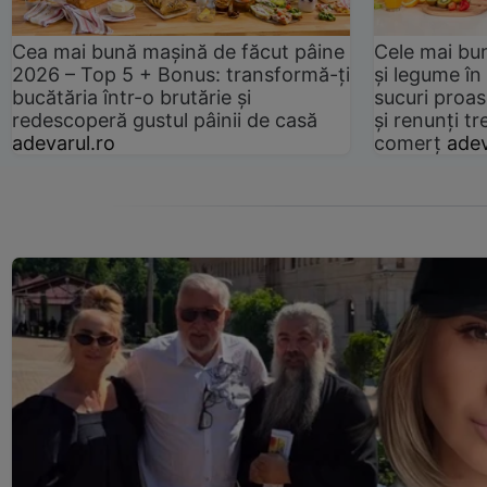
Cea mai bună mașină de făcut pâine
Cele mai bu
2026 – Top 5 + Bonus: transformă-ți
și legume în
bucătăria într-o brutărie și
sucuri proas
redescoperă gustul pâinii de casă
și renunți tr
adevarul.ro
comerț
adev