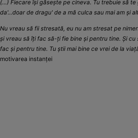
(...) Fiecare îşi găseşte pe cineva. Tu trebuie să t
da'...doar de dragu' de a mă culca sau mai am şi alte
Nu vreau să fii stresată, eu nu am stresat pe nimeni ş
şi vreau să îți fac să-ți fie bine şi pentru tine. Și
fac şi pentru tine. Tu ştii mai bine ce vrei de la vi
motivarea instanței