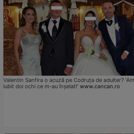
Valentin Sanfira o acuză pe Codruța de adulter? 'A
iubit doi ochi ce m-au înșelat!'
www.cancan.ro