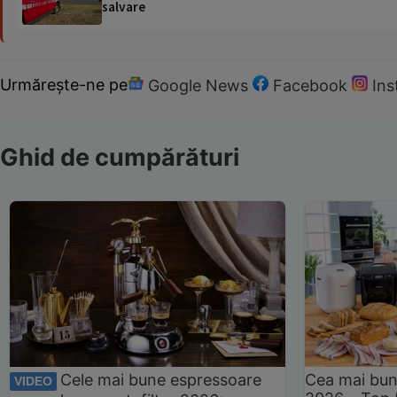
salvare
Urmărește-ne pe
Google News
Facebook
In
Ghid de cumpărături
Cele mai bune espressoare
Cea mai bun
VIDEO