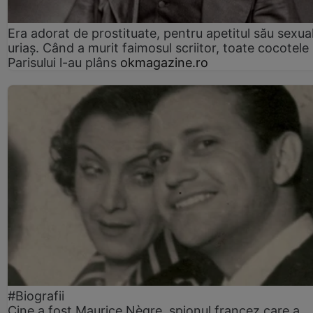
Era adorat de prostituate, pentru apetitul său sexua
uriaș. Când a murit faimosul scriitor, toate cocotele
Parisului l-au plâns
okmagazine.ro
#Biografii
Cine a fost Maurice Nègre, spionul francez care a