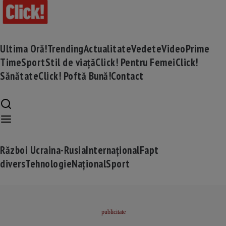
Ultima Oră!
Trending
Actualitate
Vedete
Video
Prime
Time
Sport
Stil de viață
Click! Pentru Femei
Click!
Sănătate
Click! Poftă Bună!
Contact
Război Ucraina-Rusia
Internațional
Fapt
divers
Tehnologie
Național
Sport