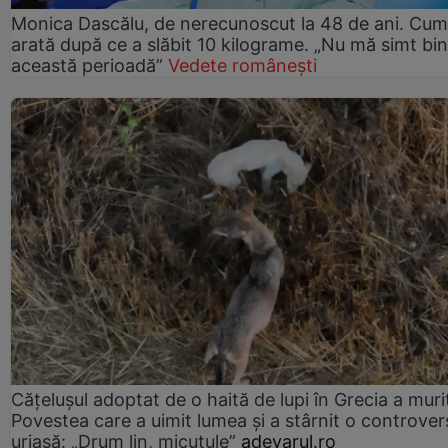
Monica Dascălu, de nerecunoscut la 48 de ani. Cum
arată după ce a slăbit 10 kilograme. „Nu mă simt bin
această perioadă”
Vedete românești
Cățelușul adoptat de o haită de lupi în Grecia a muri
Povestea care a uimit lumea și a stârnit o controver
uriașă: „Drum lin, micuțule”
adevarul.ro