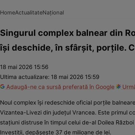
Home
Actualitate
Național
Singurul complex balnear din Rom
își deschide, în sfârșit, porțile.
18 mai 2026 15:56
Ultima actualizare:
18 mai 2026 15:59
Adaugă-ne ca sursă preferată în Google
Urmă
Noul complex își redeschide oficial porțile balnear
Vizantea-Livezi din județul Vrancea. Este primul co
stațiuni distruse în timpul celui de-al Doilea Războ
Investiții, depășește 37 de milioane de lei.