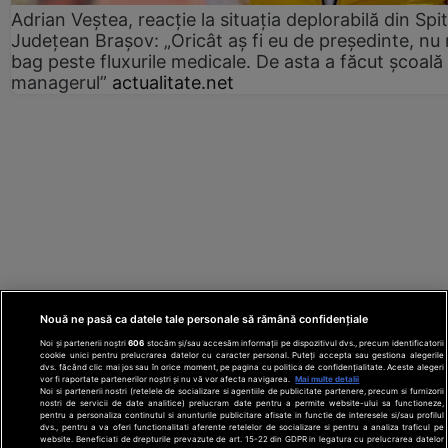
Adrian Veștea, reacție la situația deplorabilă din Spit
Județean Brașov: „Oricât aș fi eu de președinte, nu
bag peste fluxurile medicale. De asta a făcut școală
managerul”
actualitate.net
Nouă ne pasă ca datele tale personale să rămână confidențiale
Noi și partenerii noștri
606
stocăm și/sau accesăm informații pe dispozitivul dvs., precum identificatorii
cookie unici pentru prelucrarea datelor cu caracter personal. Puteți accepta sau gestiona alegerile
dvs. făcând clic mai jos sau în orice moment, pe pagina cu politica de confidențialitate. Aceste alegeri
vor fi raportate partenerilor noștri și nu vă vor afecta navigarea.
Mai multe detalii
Noi si partenerii nostri (retelele de socializare si agentiile de publicitate partenere, precum si furnizorii
nostri de servicii de date analitice) prelucram date pentru a permite website-ului sa functioneze,
Din rețeaua Adevărul Holding:
Adevarul.ro
pentru a personaliza continutul si anunturile publicitare afisate in functie de interesele si/sau profilul
Click.ro
ClickPoftaBuna.ro
ClickSanatate.ro
dvs., pentru a va oferi functionalitati aferente retelelor de socializare si pentru a analiza traficul pe
website. Beneficiati de drepturile prevazute de art. 15-22 din GDPR in legatura cu prelucrarea datelor
ClickPentruFemei.ro
DilemaVeche.ro