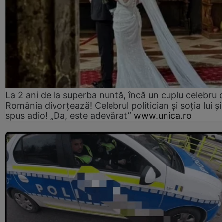
La 2 ani de la superba nuntă, încă un cuplu celebru 
România divorțează! Celebrul politician și soția lui ș
spus adio! „Da, este adevărat”
www.unica.ro