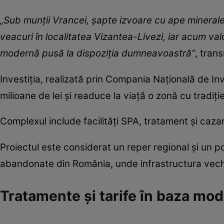
„Sub munții Vrancei, șapte izvoare cu ape minerale 
veacuri în localitatea Vizantea-Livezi, iar acum val
modernă pusă la dispoziția dumneavoastră”
, trans
Investiția, realizată prin Compania Națională de Inve
milioane de lei și readuce la viață o zonă cu tradi
Complexul include facilități SPA, tratament și caza
Proiectul este considerat un reper regional și un p
abandonate din România, unde infrastructura veche 
Tratamente și tarife în baza mo