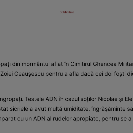
aţi din mormântul aflat în Cimitirul Ghencea Militar
Zoiei Ceauşescu pentru a afla dacă cei doi foşti dic
ngropaţi. Testele ADN în cazul soţilor Nicolae şi E
stat sicriele a avut multă umiditate, îngrăşăminte s
mparat cu un ADN al rudelor apropiate, pentru se a