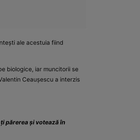
teşti ale acestuia fiind
e biologice, iar muncitorii se
alentin Ceauşescu a interzis
i părerea şi votează în