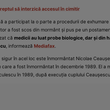
ptul să interzică accesul în cimitir
ă a participat la o parte a procedurii de exhumare
tator a fost scos din mormânt şi pus pe un postament
izat că
medicii au luat probe biologice, dar şi din h
scu
, informează
Mediafax
.
ui, sigur în acel loc este înmormântat Nicolae Ceau
care a fost înmormântat în decembrie 1989. El a ma
culescu în 1989, după execuţia cuplului Ceauşescu