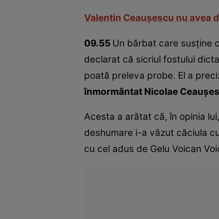
Valentin Ceauşescu nu avea dre
09.55
Un bărbat care susţine c
declarat că sicriul fostului dic
poată preleva probe. El a prec
înmormântat Nicolae Ceauşe
Acesta a arătat că, în opinia l
deshumare i-a văzut căciula cu 
cu cel adus de Gelu Voican Voi