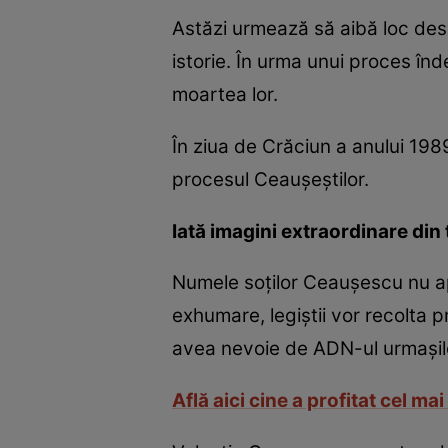
Astăzi urmează să aibă loc des
istorie. În urma unui proces înd
moartea lor.
În ziua de Crăciun a anului 198
procesul Ceauşeştilor.
Iată imagini extraordinare din 
Numele soţilor Ceauşescu nu apar
exhumare, legiştii vor recolta p
avea nevoie de ADN-ul urmaşil
Află aici cine a profitat cel ma