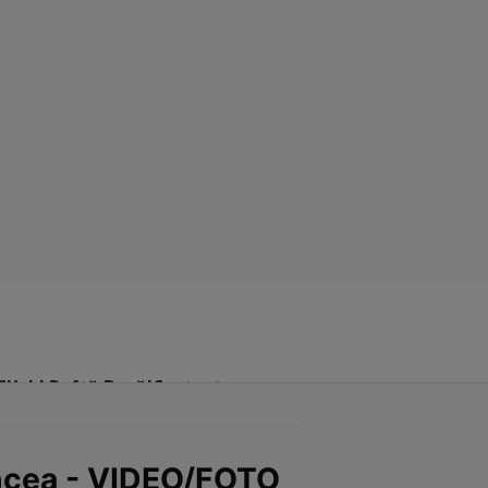
Click! Poftă Bună!
Contact
encea - VIDEO/FOTO