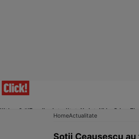
Ultima Oră!
Trending
Actualitate
Vedete
Video
Prime Ti
Home
Actualitate
Soţii Ceauşescu au 