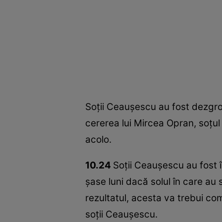
Soţii Ceauşescu au fost dezgrop
cererea lui Mircea Opran, soţul 
acolo.
10.24
Soţii Ceauşescu au fost î
şase luni dacă solul în care au 
rezultatul, acesta va trebui co
soţii Ceauşescu.