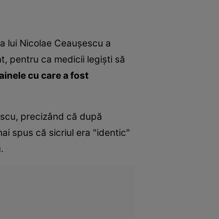
 a lui Nicolae Ceauşescu a
, pentru ca medicii legişti să
ainele cu care a fost
şescu, precizând că după
i spus că sicriul era "identic"
.