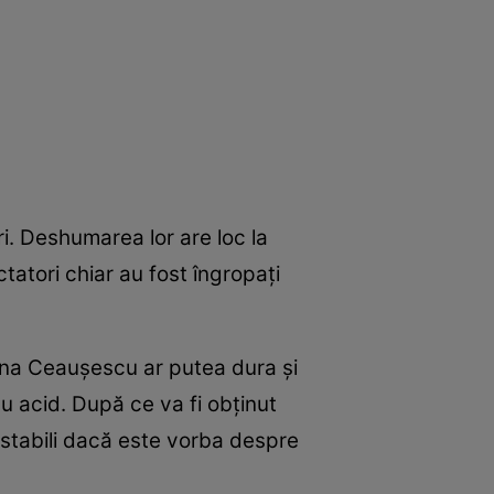
i. Deshumarea lor are loc la
tatori chiar au fost îngropaţi
lena Ceauşescu ar putea dura şi
au acid. După ce va fi obţinut
 stabili dacă este vorba despre