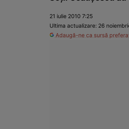
Război Ucraina-Rusia
Internațional
Fapt divers
Tehnolog
21 iulie 2010 7:25
Ultima actualizare:
26 noiembri
Adaugă-ne ca sursă preferat