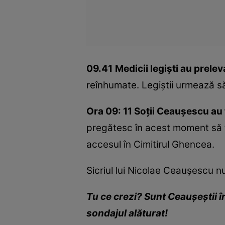
09.41
Medicii legişti au prele
reînhumate. Legiştii urmează s
Ora 09: 11 Soţii Ceauşescu au 
pregătesc în acest moment să t
accesul în Cimitirul Ghencea.
Sicriul lui Nicolae Ceauşescu nu
Tu ce crezi? Sunt Ceauşeştii 
sondajul alăturat!