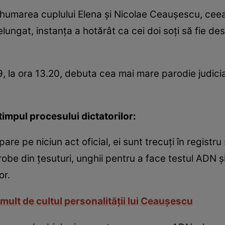
humarea cuplului Elena şi Nicolae Ceauşescu, ceea 
elungat, instanţa a hotărât ca cei doi soţi să fie d
9, la ora 13.20, debuta cea mai mare parodie judicia
timpul procesului dictatorilor:
e pe niciun act oficial, ei sunt trecuţi în registru 
robe din ţesuturi, unghii pentru a face testul ADN ş
or.
i mult de cultul personalităţii lui Ceauşescu