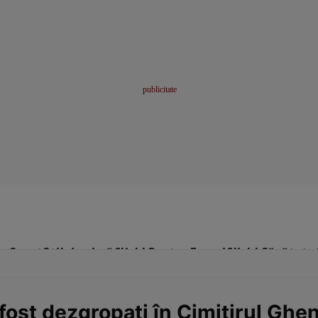
me
Sport
Stil de viață
Click! Pentru Femei
Click! Sănătate
fost dezgropaţi în Cimitirul Gh