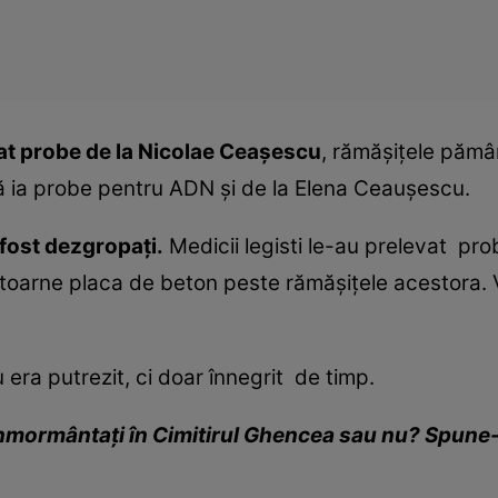
vat probe de la Nicolae Ceaşescu
, rămăşiţele pămân
ă ia probe pentru ADN şi de la Elena Ceauşescu.
fost dezgropaţi.
Medicii legisti le-au prelevat prob
oarne placa de beton peste rămăşiţele acestora. V
 era putrezit, ci doar înnegrit de timp.
înmormântaţi în Cimitirul Ghencea sau nu? Spune-ţ