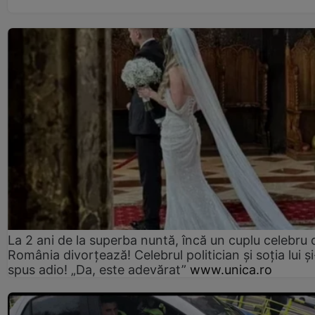
La 2 ani de la superba nuntă, încă un cuplu celebru 
România divorțează! Celebrul politician și soția lui ș
spus adio! „Da, este adevărat”
www.unica.ro