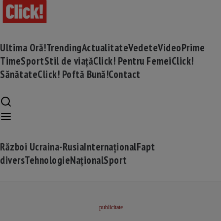
Ultima Oră!
Trending
Actualitate
Vedete
Video
Prime
Time
Sport
Stil de viață
Click! Pentru Femei
Click!
Sănătate
Click! Poftă Bună!
Contact
Război Ucraina-Rusia
Internațional
Fapt
divers
Tehnologie
Național
Sport