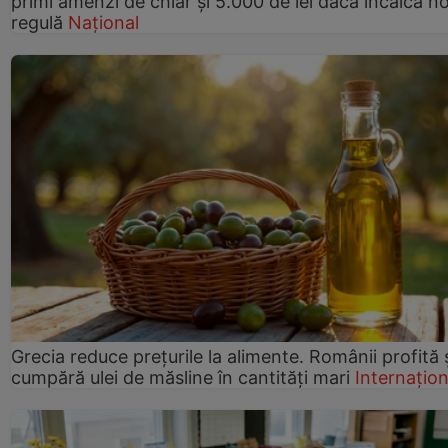
primi amenzi de chiar și 5.000 de lei dacă încalcă n
regulă
Național
Grecia reduce prețurile la alimente. Românii profită 
cumpără ulei de măsline în cantități mari
Internațion