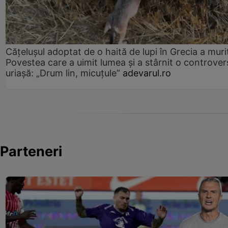
Cățelușul adoptat de o haită de lupi în Grecia a muri
Povestea care a uimit lumea și a stârnit o controver
uriașă: „Drum lin, micuțule”
adevarul.ro
Parteneri