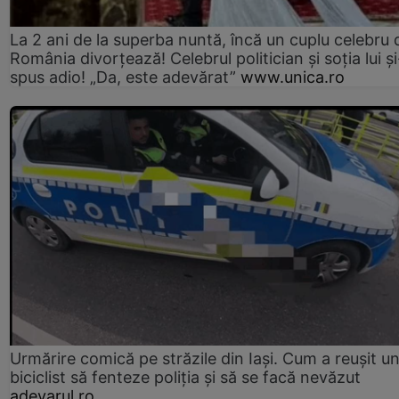
La 2 ani de la superba nuntă, încă un cuplu celebru 
România divorțează! Celebrul politician și soția lui ș
spus adio! „Da, este adevărat”
www.unica.ro
Urmărire comică pe străzile din Iași. Cum a reușit u
biciclist să fenteze poliția și să se facă nevăzut
adevarul.ro