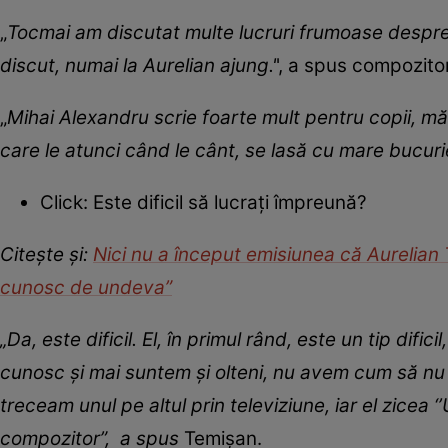
„
Tocmai am discutat multe lucruri frumoase despre 
discut, numai la Aurelian ajung.'
', a spus compozit
„
Mihai Alexandru scrie foarte mult pentru copii, mă 
care le atunci când le cânt, se lasă cu mare bucuri
Click: Este dificil să lucrați împreună?
Citește și:
Nici nu a început emisiunea că Aurelian T
cunosc de undeva”
„Da, este dificil. El, în primul rând, este un tip dific
cunosc și mai suntem și olteni, nu avem cum să nu
treceam unul pe altul prin televiziune, iar el zicea ‘’
compozitor”, a spus
Temișan.