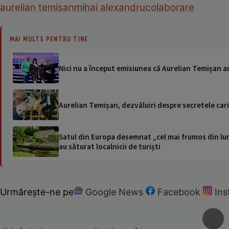
aurelian temisan
mihai alexandru
colaborare
MAI MULTE PENTRU TINE
Nici nu a început emisiunea că Aurelian Temișan ar
Aurelian Temișan, dezvăluiri despre secretele carie
Satul din Europa desemnat „cel mai frumos din lum
au săturat localnicii de turiști
Urmărește-ne pe
Google News
Facebook
In