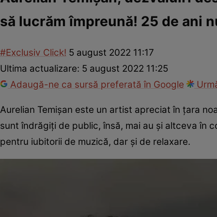
să lucrăm împreună! 25 de ani 
#Exclusiv Click!
5 august 2022 11:17
Ultima actualizare:
5 august 2022 11:25
Adaugă-ne ca sursă preferată în Google
Urmă
Aurelian Temișan este un artist apreciat în țara no
sunt îndrăgiți de public, însă, mai au și altceva în
pentru iubitorii de muzică, dar și de relaxare.