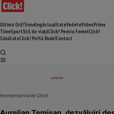
Ultima Oră!
Trending
Actualitate
Vedete
Video
Prime
Time
Sport
Stil de viață
Click! Pentru Femei
Click!
Sănătate
Click! Poftă Bună!
Contact
Home
Interviurile Click!
Aurelian Temișan, dezvăluiri de