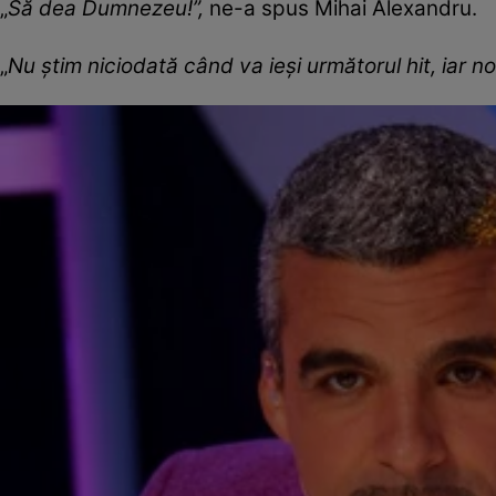
„
Să dea Dumnezeu!”,
ne-a spus Mihai Alexandru.
„
Nu știm niciodată când va ieși următorul hit, iar no