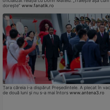
oficializat relația cu Dorin Mateiu: „Trăiește așa cum
dorește”
www.fanatik.ro
Țara căreia i-a dispărut Președintele. A plecat în va
de două luni și nu s-a mai întors
www.antena3.ro