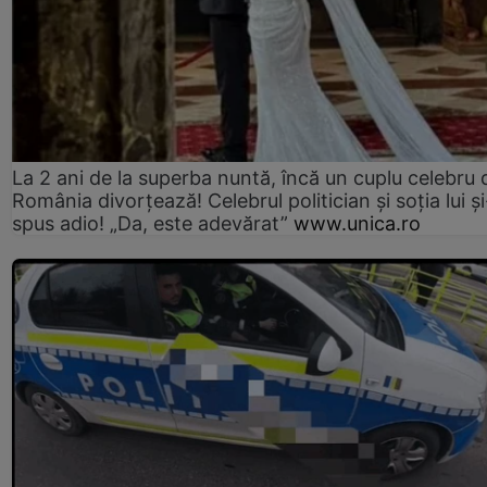
La 2 ani de la superba nuntă, încă un cuplu celebru 
România divorțează! Celebrul politician și soția lui ș
spus adio! „Da, este adevărat”
www.unica.ro