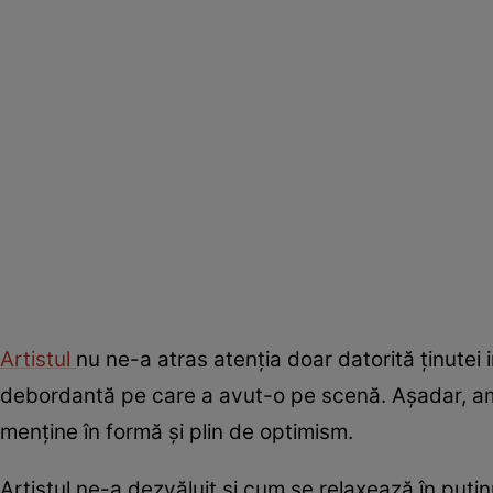
Artistul
nu ne-a atras atenția doar datorită ținutei 
debordantă pe care a avut-o pe scenă. Așadar, am f
menține în formă și plin de optimism.
Artistul ne-a dezvăluit și cum se relaxează în puținu