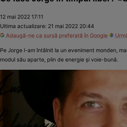
12 mai 2022 17:11
Ultima actualizare:
21 mai 2022 20:44
Adaugă-ne ca sursă preferată în Google
Urmă
Pe Jorge l-am întâlnit la un eveniment monden, ma
modul său aparte, plin de energie și voie-bună.