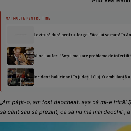
Andreea Marin a
MAI MULTE PENTRU TINE
Lovitură dură pentru Jorge! Fiica lui se mută în A
Alina Laufer: "Soțul meu are probleme de infertili
Incident halucinant în județul Cluj. O ambulanță 
„
Am pățit-o, am fost deocheat, așa că mi-e frică! 
să cânt sau să prezint, ca să nu mă mai deochi!
”, 