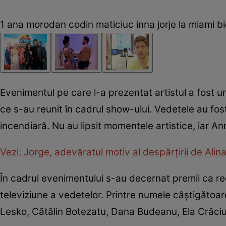
1 ana morodan codin maticiuc inna jorje la miami bi
Evenimentul pe care l-a prezentat artistul a fost 
ce s-au reunit în cadrul show-ului. Vedetele au fos
incendiară. Nu au lipsit momentele artistice, iar An
Vezi: Jorge, adevăratul motiv al despărțirii de Alin
În cadrul evenimentului s-au decernat premii ca re
televiziune a vedetelor. Printre numele câștigăto
Lesko, Cătălin Botezatu, Dana Budeanu, Ela Crăci