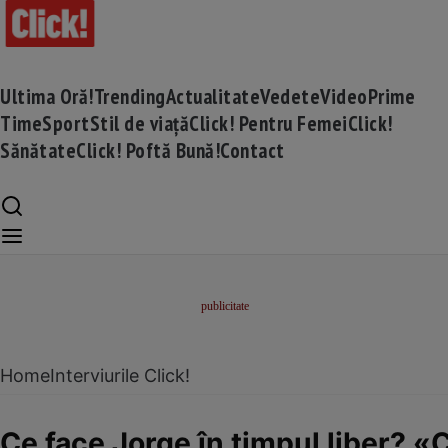
Ultima Oră!
Trending
Actualitate
Vedete
Video
Prime
Time
Sport
Stil de viață
Click! Pentru Femei
Click!
Sănătate
Click! Poftă Bună!
Contact
Home
Interviurile Click!
Ce face Jorge în timpul liber? 