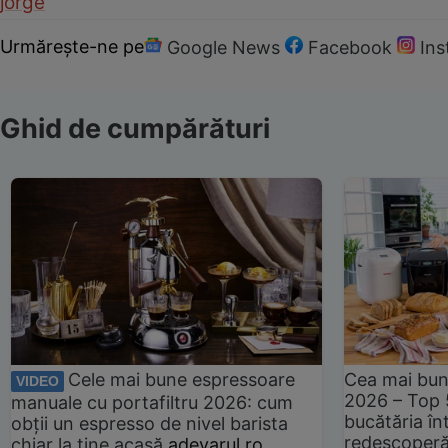
jorge
Urmărește-ne pe
Google News
Facebook
In
Ghid de cumpărături
Cele mai bune espressoare
Cea mai bun
VIDEO
2026 – Top 
manuale cu portafiltru 2026: cum
bucătăria înt
obții un espresso de nivel barista
redescoperă 
chiar la tine acasă
adevarul.ro