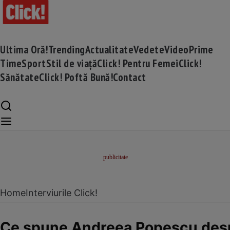
Ultima Oră!
Trending
Actualitate
Vedete
Video
Prime
Time
Sport
Stil de viață
Click! Pentru Femei
Click!
Sănătate
Click! Poftă Bună!
Contact
Home
Interviurile Click!
Ce spune Andreea Popescu despre