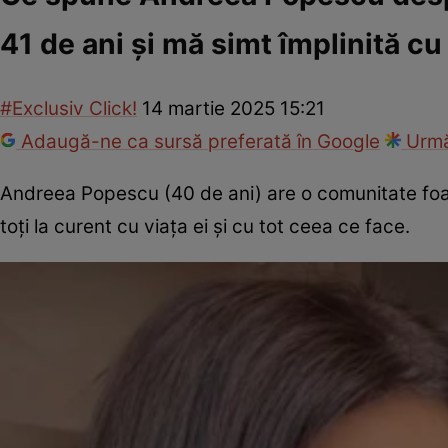
41 de ani și mă simt împlinită cu
#Exclusiv Click!
14 martie 2025 15:21
Adaugă-ne ca sursă preferată în Google
Urmă
Andreea Popescu (40 de ani) are o comunitate foart
toți la curent cu viața ei și cu tot ceea ce face.