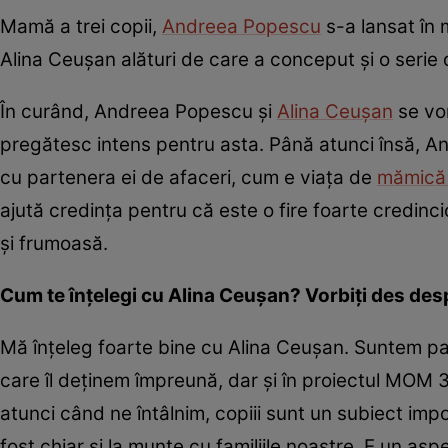
Mamă a trei copii,
Andreea Popescu
s-a lansat în 
Alina Ceușan alături de care a conceput și o serie
În curând, Andreea Popescu și
Alina Ceușan
se vor
pregătesc intens pentru asta. Până atunci însă, A
cu partenera ei de afaceri, cum e viața de
mămic
ajută credința pentru că este o fire foarte credinci
și frumoasă.
Cum te înțelegi cu Alina Ceușan? Vorbiți des des
Mă înțeleg foarte bine cu Alina Ceușan. Suntem pa
care îl deținem împreună, dar și în proiectul MOM 
atunci când ne întâlnim, copiii sunt un subiect imp
fost chiar și la munte cu familiile noastre. E un asp