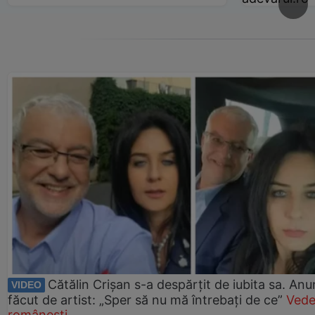
Cătălin Crișan s-a despărțit de iubita sa. Anu
VIDEO
făcut de artist: „Sper să nu mă întrebați de ce”
Vede
românești