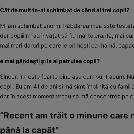
Cât de mult te-ai schimbat de când ai trei copii?
M-am schimbat enorm! Răbdarea mea este testată z
dar copiii m-au învățat să fiu mai tolerantă, mai c
mai mari daruri pe care le primești ca mamă, capacit
e mai gândești și la al patrulea copil?
Sincer, îmi este foarte bine așa cum sunt acum. Nu s
copil. Eu am 41 de ani și mă simt împlinită cu famil
dar în acest moment vreau să mă concentrez pe cei 
“Recent am trăit o minune care m
până la capăt”