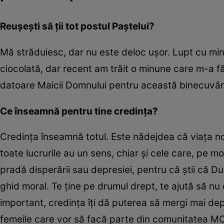
Reușești să ții tot postul Paștelui?
Mă străduiesc, dar nu este deloc ușor. Lupt cu mine 
ciocolată, dar recent am trăit o minune care m-a fă
datoare Maicii Domnului pentru această binecuvânt
Ce înseamnă pentru tine credința?
Credința înseamnă totul. Este nădejdea că viața n
toate lucrurile au un sens, chiar și cele care, pe mo
pradă disperării sau depresiei, pentru că știi că D
ghid moral. Te ține pe drumul drept, te ajută să nu c
important, credința îți dă puterea să mergi mai de
femeile care vor să facă parte din comunitatea MOM 