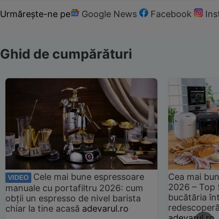
Urmărește-ne pe
Google News
Facebook
In
Ghid de cumpărături
Cele mai bune espressoare
Cea mai bun
VIDEO
2026 – Top 
manuale cu portafiltru 2026: cum
bucătăria înt
obții un espresso de nivel barista
redescoperă 
chiar la tine acasă
adevarul.ro
adevarul.ro