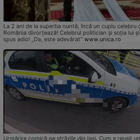
La 2 ani de la superba nuntă, încă un cuplu celebru 
România divorțează! Celebrul politician și soția lui ș
spus adio! „Da, este adevărat”
www.unica.ro
Urmărire comică pe străzile din Iași. Cum a reușit u