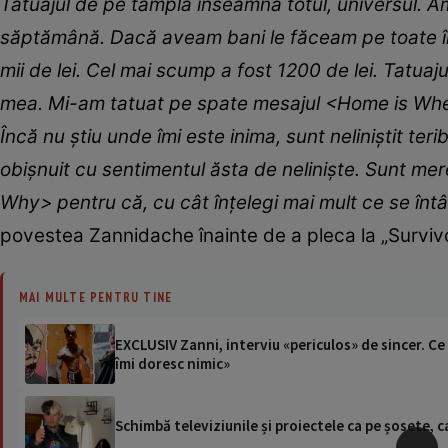
Tatuajul de pe tâmplă înseamnă totul, universul. A
săptămână. Dacă aveam bani le făceam pe toate în a
mii de lei. Cel mai scump a fost 1200 de lei. Tatu
mea. Mi-am tatuat pe spate mesajul <Home is Whe
Încă nu știu unde îmi este inima, sunt neliniștit ter
obișnuit cu sentimentul ăsta de neliniște. Sunt me
Why> pentru că, cu cât înțelegi mai mult ce se întâm
povestea Zannidache înainte de a pleca la „Surviv
MAI MULTE PENTRU TINE
EXCLUSIV Zanni, interviu «periculos» de sincer. Ce s
îmi doresc nimic»
Schimbă televiziunile și proiectele ca pe șosete, c