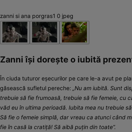
zanni si ana porgras1 0 jpeg
Zanni își dorește o iubită prezen
În ciuda tuturor eșecurilor pe care le-a avut pe p
găsească sufletul pereche:
„Nu am iubită. Sunt dis
trebuie să fie frumoasă, trebuie să fie femeie, cu c
văd eu în ultima perioadă. Iubita mea nu trebuie să 
Să fie o femeie simplă, dar vreau ca atunci când m
fie în casă la cratiță! Să aibă puțin din toate”.