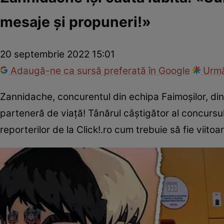
mesaje și propuneri!»
20 septembrie 2022 15:01
Adaugă-ne ca sursă preferată în Google
Urmă
Zannidache, concurentul din echipa Faimoșilor, din 
parteneră de viață! Tânărul câștigător al concursul
reporterilor de la Click!.ro cum trebuie să fie viitoa