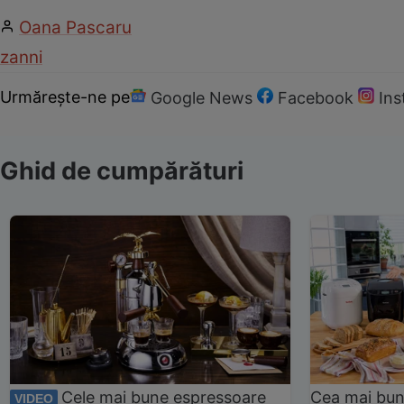
Oana Pascaru
zanni
Urmărește-ne pe
Google News
Facebook
In
Ghid de cumpărături
Cele mai bune espressoare
Cea mai bun
VIDEO