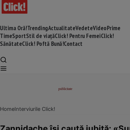
Ultima Oră!
Trending
Actualitate
Vedete
Video
Prime
Time
Sport
Stil de viață
Click! Pentru Femei
Click!
Sănătate
Click! Poftă Bună!
Contact
Home
Interviurile Click!
Zannidache își caută iubită: «Su