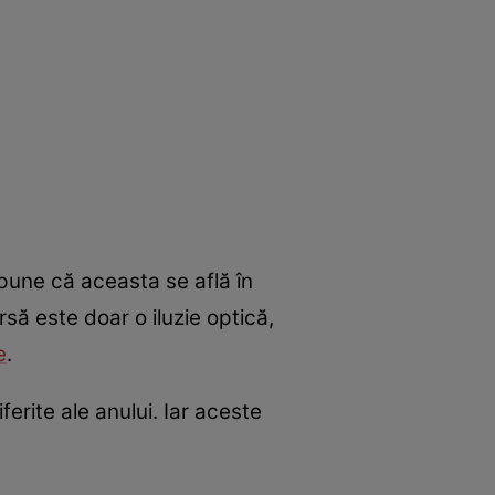
spune că aceasta se află în
să este doar o iluzie optică,
e
.
erite ale anului. Iar aceste