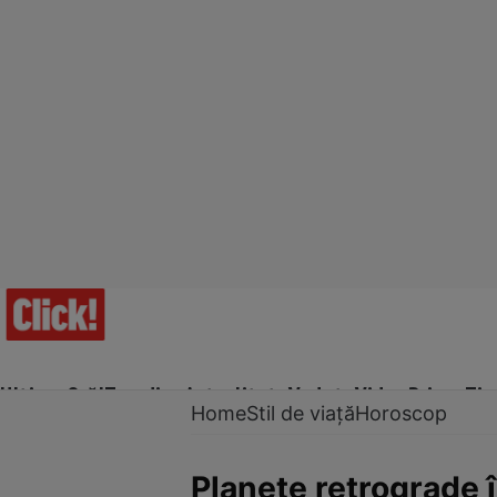
Ultima Oră!
Trending
Actualitate
Vedete
Video
Prime Ti
Home
Stil de viață
Horoscop
Planete retrograde î