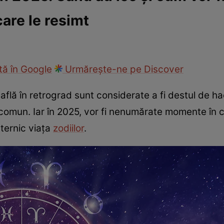
are le resimt
cop
Rețete culinare
Travel
ă în Google
Urmărește-ne pe Discover
flă în retrograd sunt considerate a fi destul de haot
comun. Iar în 2025, vor fi nenumărate momente în 
ternic viața
zodiilor
.