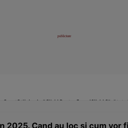
me
Sport
Stil de viață
Click! Pentru Femei
Click! Sănătate
n 2025. Cand au loc și cum vor fi