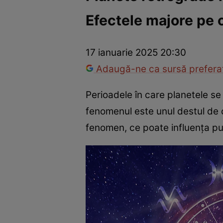
Efectele majore pe c
Trucuri de frumusețe
Dragoste și Sex
Evenimente
Horos
17 ianuarie 2025 20:30
Adaugă-ne ca sursă preferat
Perioadele în care planetele se a
fenomenul este unul destul de 
fenomen, ce poate influența pu