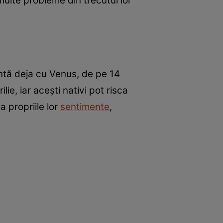
multe probleme din trecutul lor
untă deja cu Venus, de pe 14
ie, iar acești nativi pot risca
a propriile lor
sentimente
,