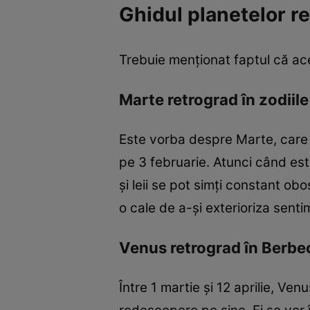
Ghidul planetelor r
Trebuie menționat faptul că ac
Marte retrograd în zodiile
Este vorba despre Marte, care a
pe 3 februarie. Atunci când es
și leii se pot simți constant obo
o cale de a-și exterioriza senti
Venus retrograd în Berbec
Între 1 martie și 12 aprilie, Ven