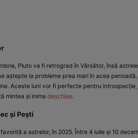
or
brie, Pluto va fi retrograd în Vărsător, însă astrel
ă se aștepte la probleme prea mari în acea perioadă,
e. Aceste luni vor fi perfecte pentru introspecție, 
ză mintea și inima
deschise
.
ec și Pești
favorită a astrelor, în 2025. Între 4 iulie și 10 dec