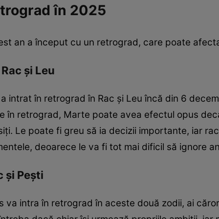
etrograd în 2025
est an a început cu un retrograd, care poate afect
 Rac și Leu
 intrat în retrograd în Rac și Leu încă din 6 dece
te în retrograd, Marte poate avea efectul opus de
siți. Le poate fi greu să ia decizii importante, iar r
mentele, deoarece le va fi tot mai dificil să ignore a
 și Pești
us va intra în retrograd în aceste două zodii, ai căror