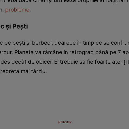
ntreba dacă chiar își urmează propriile ambiții, iar 
um,
probleme
.
c și Pești
loc pe pești și berbeci, dearece în timp ce se confr
Mercur. Planeta va rămâne în retrograd până pe 7 april
des decât de obicei. Ei trebuie să fie foarte atenți l
regreta mai târziu.