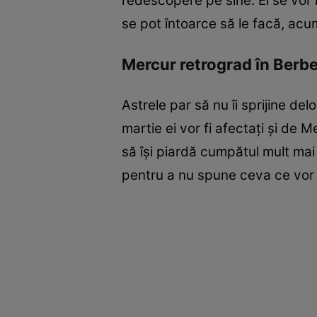
redescopere pe sine. Ei se vor î
se pot întoarce să le facă, ac
Mercur retrograd în Berbe
Astrele par să nu îi sprijine de
martie ei vor fi afectați și de 
să își piardă cumpătul mult mai 
pentru a nu spune ceva ce vor 