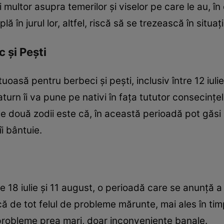
multor asupra temerilor și viselor pe care le au, în d
 în jurul lor, altfel, riscă să se trezească în situații
 și Pești
uoasă pentru berbeci și pești, inclusiv între 12 iulie
turn îi va pune pe nativi în fața tututor consecințe
 două zodii este că, în această perioadă pot găsi n
îi bântuie.
18 iulie și 11 august, o perioadă care se anunță a f
că de tot felul de probleme mărunte, mai ales în ti
 probleme prea mari, doar inconveniențe banale.