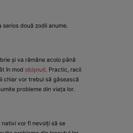
a serios două zodii anume.
mbrie și va rămâne acolo până
cât în mod
obișnuit
. Practic, racii
acii chiar vor trebui să găsească
numite probleme din viața lor.
 nativi vor fi nevoiți să se