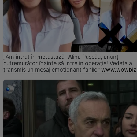
„Am intrat în metastază” Alina Pușcău, anunț
cutremurător înainte să intre în operație! Vedeta a
transmis un mesaj emoționant fanilor
www.wowbiz.