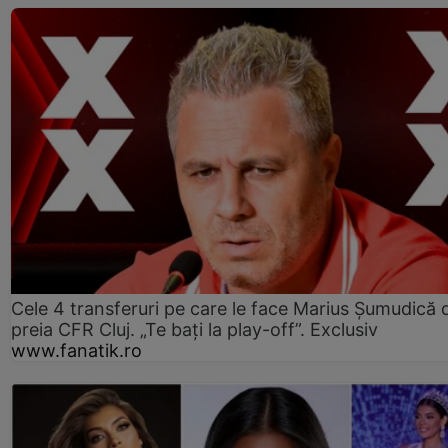
Cele 4 transferuri pe care le face Marius Șumudică 
preia CFR Cluj. „Te bați la play-off”. Exclusiv
www.fanatik.ro