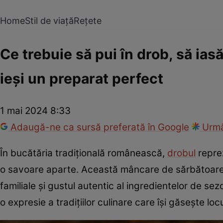
Home
Stil de viață
Rețete
Ce trebuie să pui în drob, să ias
ieși un preparat perfect
1 mai 2024 8:33
Adaugă-ne ca sursă preferată în Google
Urmă
În bucătăria tradițională românească,
drobul
reprez
o savoare aparte. Această mâncare de sărbătoare st
familiale și gustul autentic al ingredientelor de s
o expresie a tradițiilor culinare care își găsește l