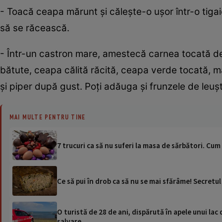
- Toacă ceapa mărunt și călește-o ușor într-o tiga
să se răcească.
- Într-un castron mare, amestecă carnea tocată de 
bătute, ceapa călită răcită, ceapa verde tocată, m
și piper după gust. Poți adăuga și frunzele de leuș
MAI MULTE PENTRU TINE
7 trucuri ca să nu suferi la masa de sărbători. Cu
Ce să pui în drob ca să nu se mai sfărâme! Secretu
O turistă de 28 de ani, dispărută în apele unui lac 
salvare