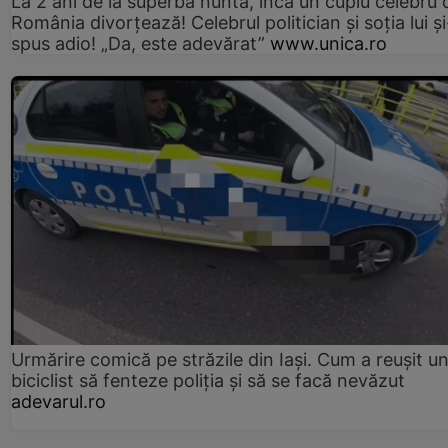
La 2 ani de la superba nuntă, încă un cuplu celebru 
România divorțează! Celebrul politician și soția lui ș
spus adio! „Da, este adevărat”
www.unica.ro
Urmărire comică pe străzile din Iași. Cum a reușit u
biciclist să fenteze poliția și să se facă nevăzut
adevarul.ro