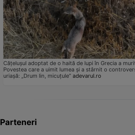
Cățelușul adoptat de o haită de lupi în Grecia a muri
Povestea care a uimit lumea și a stârnit o controver
uriașă: „Drum lin, micuțule”
adevarul.ro
Parteneri