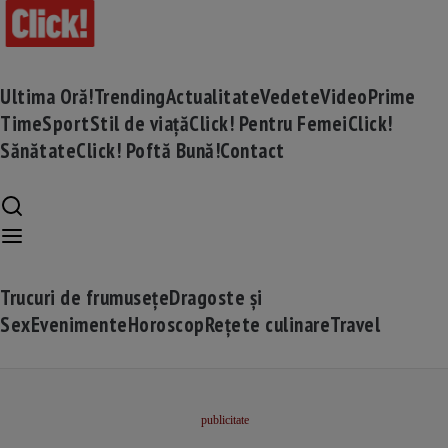
Ultima Oră!
Trending
Actualitate
Vedete
Video
Prime
Time
Sport
Stil de viață
Click! Pentru Femei
Click!
Sănătate
Click! Poftă Bună!
Contact
Trucuri de frumusețe
Dragoste și
Sex
Evenimente
Horoscop
Rețete culinare
Travel