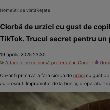
Home
Stil de viață
Rețete
Ciorbă de urzici cu gust de copil
TikTok. Trucul secret pentru un
19 aprilie 2025 23:30
Adaugă-ne ca sursă preferată în Google
Urmă
Ce-ar fi primăvara fără ciorba de
urzici
cu gust de 
au crescut. Împrumutat de la bunici, preparatul înc