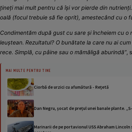
țineți mai mult pentru că își vor pierde din nutrienț
oală (focul trebuie să fie oprit), amestecând cu o f
Condimentăm după gust cu sare și încheiem cu o m
leuștean. Rezultatul? O bunătate la care nu ai cum s
rece. Simplă, cu pâine sau o mămăligă aburindă”
, 
MAI MULTE PENTRU TINE
Ciorbă de urzici cu afumătură - Reţetă
Dan Negru, șocat de prețul unei banale plante. „S
Marinarii de pe portavionul USS Abraham Lincoln su