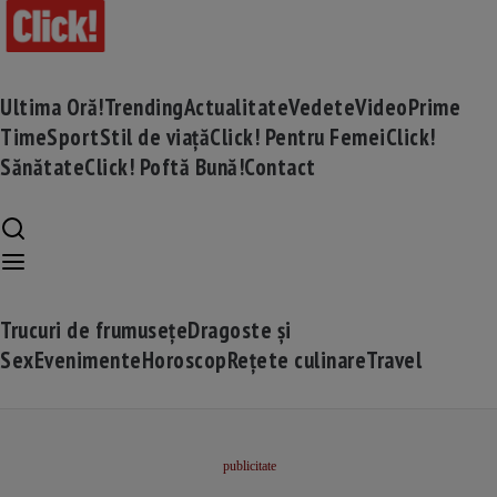
Ultima Oră!
Trending
Actualitate
Vedete
Video
Prime
Time
Sport
Stil de viață
Click! Pentru Femei
Click!
Sănătate
Click! Poftă Bună!
Contact
Trucuri de frumusețe
Dragoste și
Sex
Evenimente
Horoscop
Rețete culinare
Travel