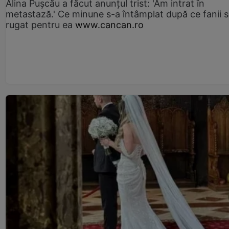
Alina Pușcău a făcut anunțul trist: 'Am intrat în
metastază.' Ce minune s-a întâmplat după ce fanii 
rugat pentru ea
www.cancan.ro