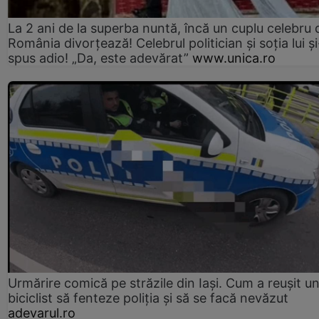
La 2 ani de la superba nuntă, încă un cuplu celebru 
România divorțează! Celebrul politician și soția lui ș
spus adio! „Da, este adevărat”
www.unica.ro
Urmărire comică pe străzile din Iași. Cum a reușit u
biciclist să fenteze poliția și să se facă nevăzut
adevarul.ro