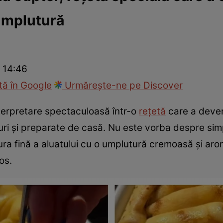
umplutură
cop
Rețete culinare
Travel
 14:46
ă în Google
Urmărește-ne pe Discover
nterpretare spectaculoasă într-o
rețetă
care a deveni
uri și preparate de casă. Nu este vorba despre simp
a fină a aluatului cu o umplutură cremoasă și aroma
os.