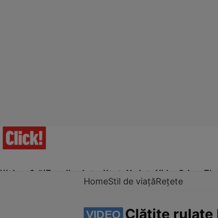
Ultima Oră!
Trending
Actualitate
Vedete
Video
Prime Ti
Home
Stil de viață
Rețete
Clătite rulate
VIDEO