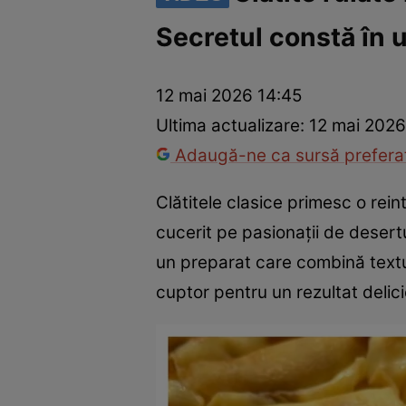
Secretul constă în 
Trucuri de frumusețe
Dragoste și Sex
Evenimente
Horos
12 mai 2026 14:45
Ultima actualizare:
12 mai 2026
Adaugă-ne ca sursă preferat
Clătitele clasice primesc o rei
cucerit pe pasionații de desert
un preparat care combină textur
cuptor pentru un rezultat delici