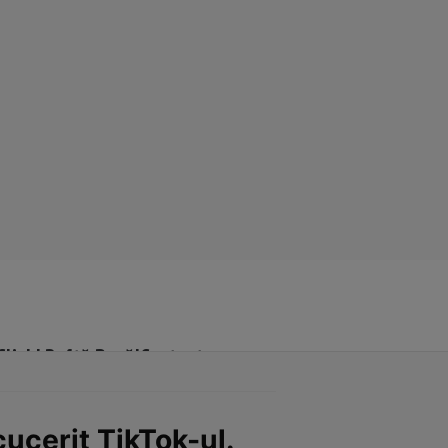
Click! Poftă Bună!
Contact
cucerit TikTok-ul.