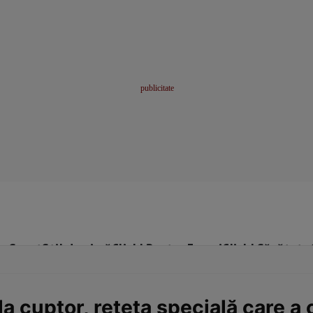
me
Sport
Stil de viață
Click! Pentru Femei
Click! Sănătate
 la cuptor, rețeta specială care a 