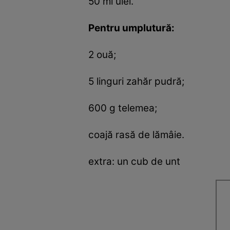
50 ml ulei.
Pentru umplutură:
2 ouă;
5 linguri zahăr pudră;
600 g telemea;
coajă rasă de lămâie.
extra: un cub de unt