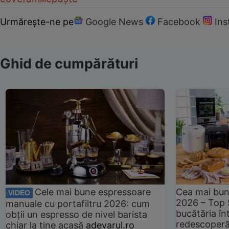
Urmărește-ne pe
Google News
Facebook
In
Ghid de cumpărături
Cele mai bune espressoare
Cea mai bun
VIDEO
2026 – Top 
manuale cu portafiltru 2026: cum
bucătăria înt
obții un espresso de nivel barista
redescoperă 
chiar la tine acasă
adevarul.ro