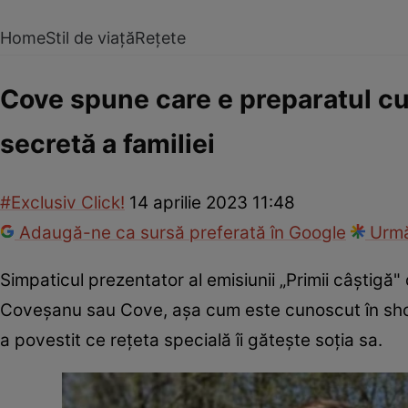
Home
Stil de viață
Rețete
Cove spune care e preparatul cul
secretă a familiei
#Exclusiv Click!
14 aprilie 2023 11:48
Adaugă-ne ca sursă preferată în Google
Urmă
Simpaticul prezentator al emisiunii „Primii câștigă"
Coveșanu sau Cove, așa cum este cunoscut în show
a povestit ce rețeta specială îi gătește soția sa.