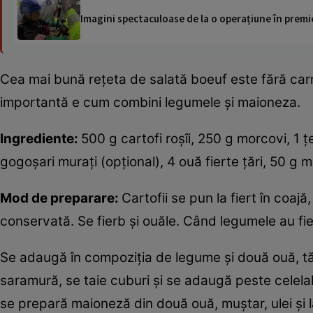
Imagini spectaculoase de la o operațiune în premie
Cea mai bună rețeta de salată boeuf este fără carn
importantă e cum combini legumele și maioneza.
Ingrediente:
500 g cartofi roșîi, 250 g morcovi, 1 
gogoșari murați (opțional), 4 ouă fierte țări, 50 g 
Mod de preparare:
Cartofii se pun la fiert în coa
conservată. Se fierb și ouăle. Când legumele au fier
Se adaugă în compoziția de legume și două ouă, tăia
saramură, se taie cuburi și se adaugă peste celelal
se prepară maioneză din două ouă, muștar, ulei și 