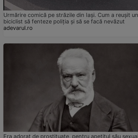
Urmărire comică pe străzile din Iași. Cum a reușit u
biciclist să fenteze poliția și să se facă nevăzut
adevarul.ro
Era adorat de prostituate, pentru apetitul său sexua