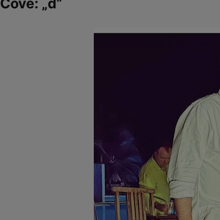
Cove: „d”