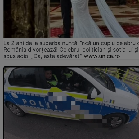
La 2 ani de la superba nuntă, încă un cuplu celebru 
România divorțează! Celebrul politician și soția lui ș
spus adio! „Da, este adevărat”
www.unica.ro