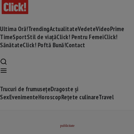
Ultima Oră!
Trending
Actualitate
Vedete
Video
Prime
Time
Sport
Stil de viață
Click! Pentru Femei
Click!
Sănătate
Click! Poftă Bună!
Contact
Trucuri de frumusețe
Dragoste și
Sex
Evenimente
Horoscop
Rețete culinare
Travel