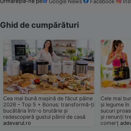
Urmărește-ne pe
Google News
Facebook
In
Ghid de cumpărături
Cea mai bună mașină de făcut pâine
Cele mai bu
2026 – Top 5 + Bonus: transformă-ți
și legume în
bucătăria într-o brutărie și
sucuri proas
redescoperă gustul pâinii de casă
și renunți tr
adevarul.ro
comerț
adev