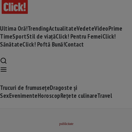
Ultima Oră!
Trending
Actualitate
Vedete
Video
Prime
Time
Sport
Stil de viață
Click! Pentru Femei
Click!
Sănătate
Click! Poftă Bună!
Contact
Trucuri de frumusețe
Dragoste și
Sex
Evenimente
Horoscop
Rețete culinare
Travel