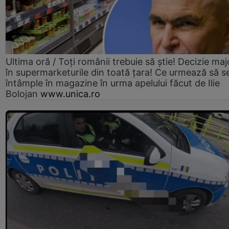
Ultima oră / Toți românii trebuie să știe! Decizie maj
în supermarketurile din toată țara! Ce urmează să s
întâmple în magazine în urma apelului făcut de Ilie
Bolojan
www.unica.ro