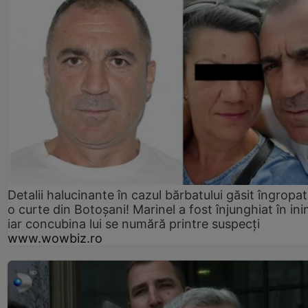
Detalii halucinante în cazul bărbatului găsit îngropat
o curte din Botoșani! Marinel a fost înjunghiat în ini
iar concubina lui se numără printre suspecți
www.wowbiz.ro