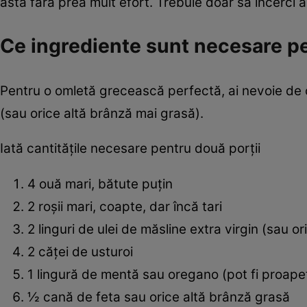
asta fără prea mult efort. Trebuie doar să încerci 
Ce ingrediente sunt necesare p
Pentru o omletă grecească perfectă, ai nevoie de o
(sau orice altă brânză mai grasă).
Iată cantităţile necesare pentru două porţii
4 ouă mari, bătute puţin
2 roşii mari, coapte, dar încă tari
2 linguri de ulei de măsline extra virgin (sau ori
2 căţei de usturoi
1 lingură de mentă sau oregano (pot fi proape
½ cană de feta sau orice altă brânză grasă