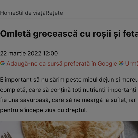
Home
Stil de viață
Rețete
Omletă grecească cu roşii şi fet
22 martie 2022 12:00
Adaugă-ne ca sursă preferată în Google
Urmă
E important să nu sărim peste micul dejun şi mereu 
completă, care să conţină toţi nutrienţii importanţi
fie una savuroasă, care să ne meargă la suflet, ia
pentru a începe ziua cu dreptul.