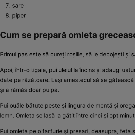
sare
piper
Cum se prepară omleta greceas
Primul pas este să cureţi roşiile, să le decojeşti şi 
Apoi, într-o tigaie, pui uleiul la încins şi adaugi ust
date pe răzătoare. Laşi amestecul să se gătească 
şi a rămăs doar pulpa.
Pui ouăle bătute peste şi lingura de mentă şi orega
lemn. Omleta se lasă la gătit între cinci şi opt minut
Pui omleta pe o farfurie şi presari, deasupra, feta 