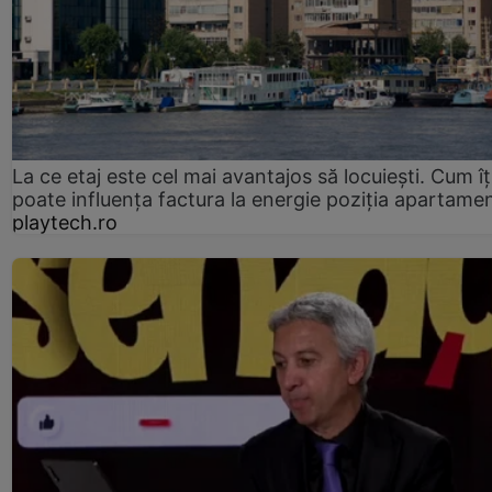
La ce etaj este cel mai avantajos să locuiești. Cum îț
poate influența factura la energie poziția apartamen
playtech.ro