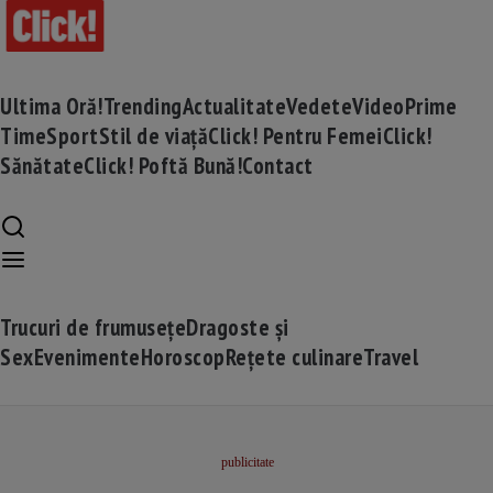
Ultima Oră!
Trending
Actualitate
Vedete
Video
Prime
Time
Sport
Stil de viață
Click! Pentru Femei
Click!
Sănătate
Click! Poftă Bună!
Contact
Trucuri de frumusețe
Dragoste și
Sex
Evenimente
Horoscop
Rețete culinare
Travel