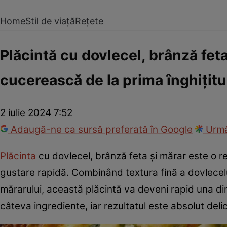
Home
Stil de viață
Rețete
Plăcintă cu dovlecel, brânză feta
cucerească de la prima înghițitu
2 iulie 2024 7:52
Adaugă-ne ca sursă preferată în Google
Urmă
Plăcinta
cu dovlecel, brânză feta și mărar este o re
gustare rapidă. Combinând textura fină a dovlecelu
mărarului, această plăcintă va deveni rapid una din
câteva ingrediente, iar rezultatul este absolut delic