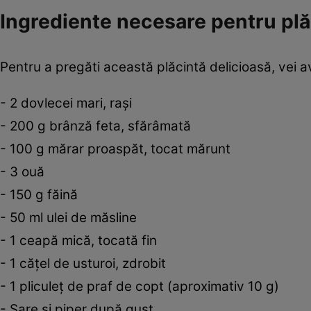
Ingrediente necesare pentru plăc
Pentru a pregăti această plăcintă delicioasă, vei 
- 2 dovlecei mari, rași
- 200 g brânză feta, sfărâmată
- 100 g mărar proaspăt, tocat mărunt
- 3 ouă
- 150 g făină
- 50 ml ulei de măsline
- 1 ceapă mică, tocată fin
- 1 cățel de usturoi, zdrobit
- 1 pliculeț de praf de copt (aproximativ 10 g)
- Sare și piper după gust