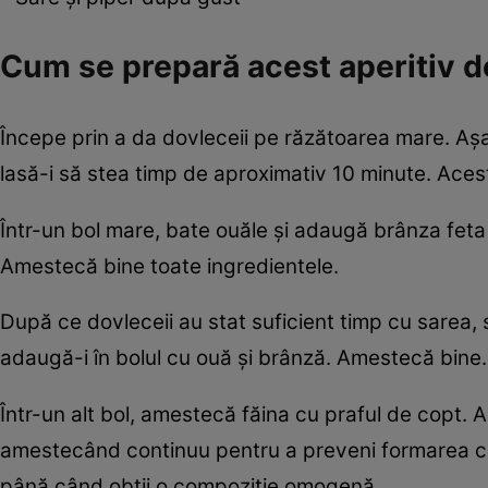
Cum se prepară acest aperitiv d
Începe prin a da dovleceii pe răzătoarea mare. Așaz
lasă-i să stea timp de aproximativ 10 minute. Acest
Într-un bol mare, bate ouăle și adaugă brânza feta 
Amestecă bine toate ingredientele.
După ce dovleceii au stat suficient timp cu sarea, 
adaugă-i în bolul cu ouă și brânză. Amestecă bine.
Într-un alt bol, amestecă făina cu praful de copt.
amestecând continuu pentru a preveni formarea coc
până când obții o compoziție omogenă.