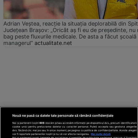
Adrian Veștea, reacție la situația deplorabilă din Spit
Județean Brașov: „Oricât aș fi eu de președinte, nu
bag peste fluxurile medicale. De asta a făcut școală
managerul”
actualitate.net
Nouă ne pasă ca datele tale personale să rămână confidențiale
Noi și partenerii noștri
606
stocăm și/sau accesăm informații pe dispozitivul dvs., precum identificatorii
cookie unici pentru prelucrarea datelor cu caracter personal. Puteți accepta sau gestiona alegerile
dvs. făcând clic mai jos sau în orice moment, pe pagina cu politica de confidențialitate. Aceste alegeri
vor fi raportate partenerilor noștri și nu vă vor afecta navigarea.
Mai multe detalii
Noi si partenerii nostri (retelele de socializare si agentiile de publicitate partenere, precum si furnizorii