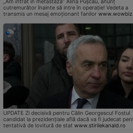
„Am intrat în metastază” Alina Pușcău, anunț
cutremurător înainte să intre în operație! Vedeta a
transmis un mesaj emoționant fanilor
www.wowbiz.
UPDATE Zi decisivă pentru Călin Georgescu! Fostul
candidat la prezidențiale află dacă va fi judecat pen
tentativă de lovitură de stat
www.stirilekanald.ro