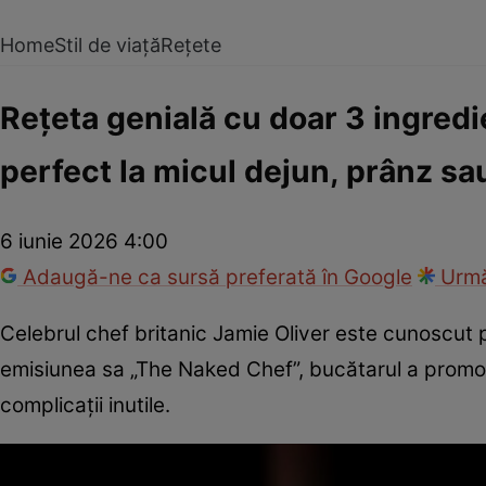
Home
Stil de viață
Rețete
Rețeta genială cu doar 3 ingredi
perfect la micul dejun, prânz sa
6 iunie 2026 4:00
Adaugă-ne ca sursă preferată în Google
Urmă
Celebrul chef britanic Jamie Oliver este cunoscut pen
emisiunea sa „The Naked Chef”, bucătarul a promo
complicații inutile.