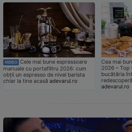
Cele mai bune espressoare
Cea mai bun
VIDEO
2026 – Top 
manuale cu portafiltru 2026: cum
bucătăria înt
obții un espresso de nivel barista
redescoperă 
chiar la tine acasă
adevarul.ro
adevarul.ro