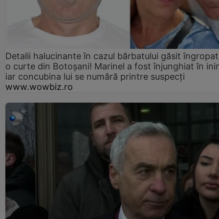
Detalii halucinante în cazul bărbatului găsit îngropat
o curte din Botoșani! Marinel a fost înjunghiat în ini
iar concubina lui se numără printre suspecți
www.wowbiz.ro