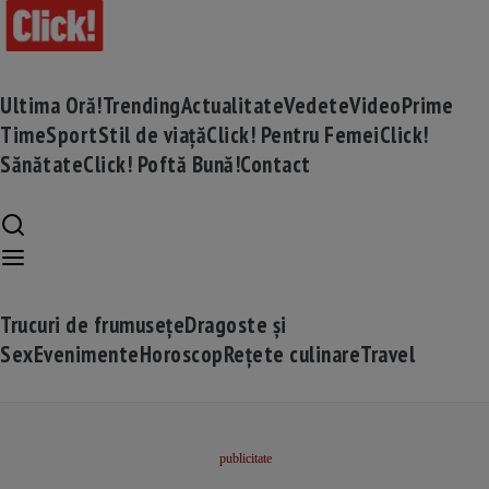
Ultima Oră!
Trending
Actualitate
Vedete
Video
Prime
Time
Sport
Stil de viață
Click! Pentru Femei
Click!
Sănătate
Click! Poftă Bună!
Contact
Trucuri de frumusețe
Dragoste și
Sex
Evenimente
Horoscop
Rețete culinare
Travel