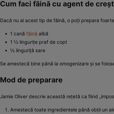
Cum faci făină cu agent de creș
Dacă nu ai acest tip de făină, o poți prepara foarte
1 cană
făină
albă
1 ½ lingurițe praf de copt
½ linguriță sare
Se amestecă bine până la omogenizare și se folose
Mod de preparare
Jamie Oliver descrie această rețetă ca fiind „imposi
Amestecă toate ingredientele până obții un a