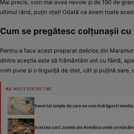
Mai precis, vom mai avea nevoie și de 150 de grame
ultimul rând, puțin oțet! Odată ce avem toate aces
Cum se pregătesc colțunașii cu
Pentru a face acest preparat delicios din Maramure
dintre aceștia este să frământăm unt cu făină, apo
vom pune și o linguriță de oțet, cât și puțină sare
MAI MULTE PENTRU TINE
Desertul simplu de care ne vom îndrăgosti imediat
Acestea sunt zonele din România unde se mănâncă 