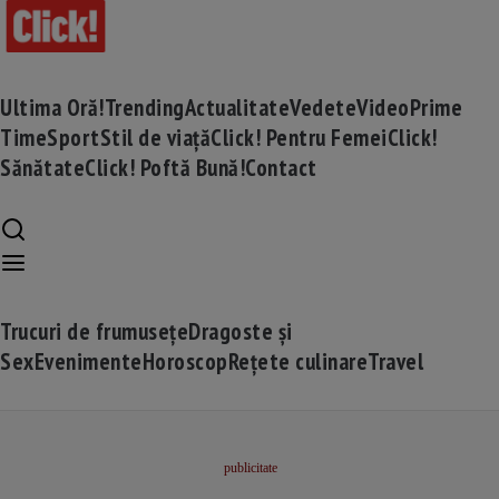
Ultima Oră!
Trending
Actualitate
Vedete
Video
Prime
Time
Sport
Stil de viață
Click! Pentru Femei
Click!
Sănătate
Click! Poftă Bună!
Contact
Trucuri de frumusețe
Dragoste și
Sex
Evenimente
Horoscop
Rețete culinare
Travel