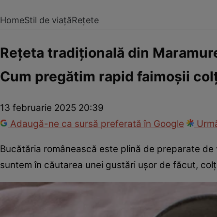
Home
Stil de viață
Rețete
Rețeta tradițională din Maramur
Cum pregătim rapid faimoșii co
13 februarie 2025 20:39
Adaugă-ne ca sursă preferată în Google
Urmă
Bucătăria românească este plină de preparate de vi
suntem în căutarea unei gustări ușor de făcut, co