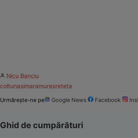
Nicu Banciu
coltunasi
maramures
reteta
Urmărește-ne pe
Google News
Facebook
In
Ghid de cumpărături