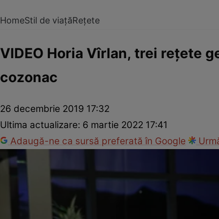
Home
Stil de viață
Rețete
VIDEO Horia Vîrlan, trei rețete ge
cozonac
26 decembrie 2019 17:32
Ultima actualizare:
6 martie 2022 17:41
Adaugă-ne ca sursă preferată în Google
Urmă