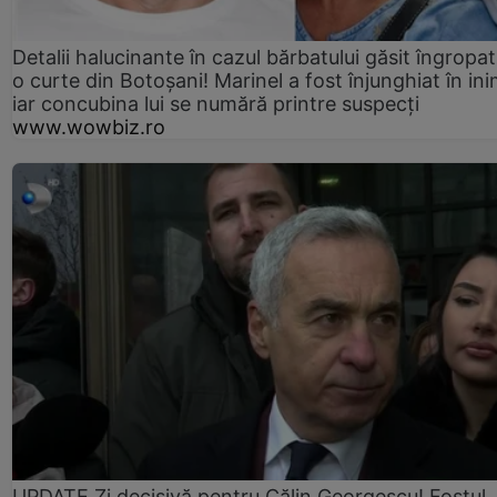
Detalii halucinante în cazul bărbatului găsit îngropat
o curte din Botoșani! Marinel a fost înjunghiat în ini
iar concubina lui se numără printre suspecți
www.wowbiz.ro
UPDATE Zi decisivă pentru Călin Georgescu! Fostul