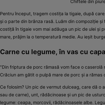
Chiftele din piu
Pentru început, tragem costița la tigaie, după ca
și o parte din brânza rasă. Luăm din compoziție și
costiță în tigaie vom mai adăuga un pic de ulei și p
mare, prăjim la o temperatură medie. Au ieșit burge
Carne cu legume, în vas cu capa
"Din friptura de porc rămasă vom face o caserolă 
Crăciun am gătit o pulpă mare de porc și a rămas 
Ce folosim? Un pic de vermut dulceag, care dă o a
sau de carne), unt, rădăcinoase și un pic de ustur
legume: ceapa, morcovii, rădăcinoasele albe. Legume