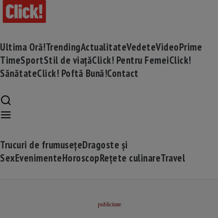
Ultima Oră!
Trending
Actualitate
Vedete
Video
Prime
Time
Sport
Stil de viață
Click! Pentru Femei
Click!
Sănătate
Click! Poftă Bună!
Contact
Trucuri de frumusețe
Dragoste și
Sex
Evenimente
Horoscop
Rețete culinare
Travel