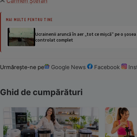
Carmen Ştefan
MAI MULTE PENTRU TINE
Ucrainenii aruncă în aer „tot ce mișcă” pe o șose
controlat complet
Urmărește-ne pe
Google News
Facebook
In
Ghid de cumpărături