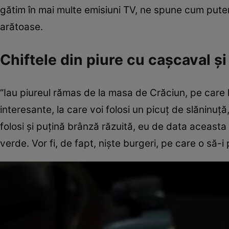
gătim în mai multe emisiuni TV, ne spune cum pute
arătoase.
Chiftele din piure cu cașcaval ș
“Iau piureul rămas de la masa de Crăciun, pe care l-a
interesante, la care voi folosi un picuț de slăninuță
folosi și puțină brânză răzuită, eu de data acea
verde. Vor fi, de fapt, niște burgeri, pe care o să-i 