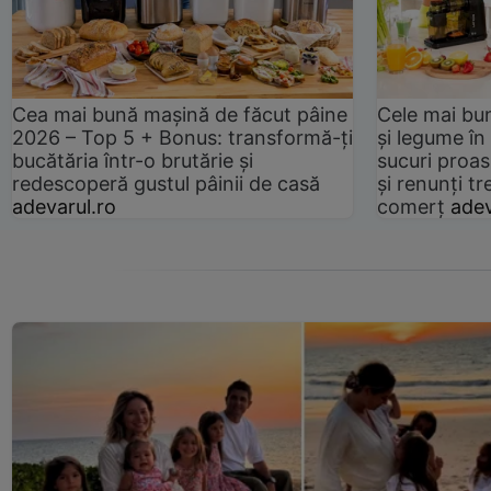
Cea mai bună mașină de făcut pâine
Cele mai bu
2026 – Top 5 + Bonus: transformă-ți
și legume în
bucătăria într-o brutărie și
sucuri proas
redescoperă gustul pâinii de casă
și renunți tr
adevarul.ro
comerț
adev