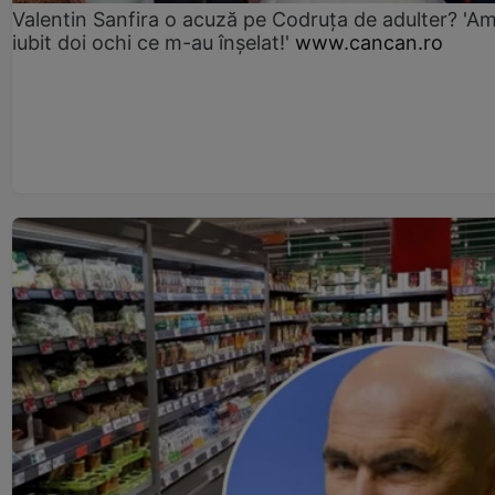
Valentin Sanfira o acuză pe Codruța de adulter? 'A
iubit doi ochi ce m-au înșelat!'
www.cancan.ro