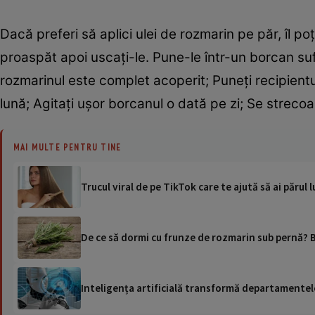
Dacă preferi să aplici ulei de rozmarin pe păr, îl p
proaspăt apoi uscați-le. Pune-le într-un borcan suf
rozmarinul este complet acoperit; Puneți recipientu
lună; Agitați ușor borcanul o dată pe zi; Se strecoar
MAI MULTE PENTRU TINE
Trucul viral de pe TikTok care te ajută să ai părul
De ce să dormi cu frunze de rozmarin sub pernă? B
Inteligența artificială transformă departamentele