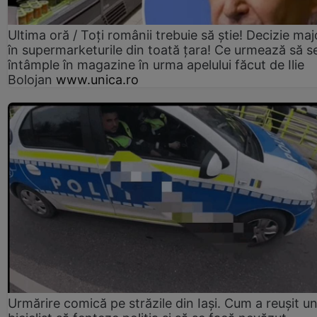
Ultima oră / Toți românii trebuie să știe! Decizie maj
în supermarketurile din toată țara! Ce urmează să s
întâmple în magazine în urma apelului făcut de Ilie
Bolojan
www.unica.ro
Urmărire comică pe străzile din Iași. Cum a reușit u