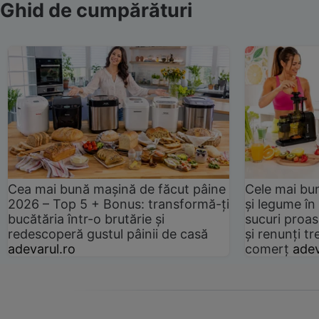
Ghid de cumpărături
Cea mai bună mașină de făcut pâine
Cele mai bu
2026 – Top 5 + Bonus: transformă-ți
și legume în
bucătăria într-o brutărie și
sucuri proas
redescoperă gustul pâinii de casă
și renunți tr
adevarul.ro
comerț
adev