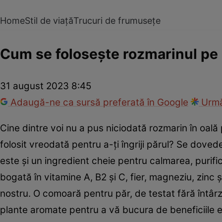
Home
Stil de viață
Trucuri de frumusețe
Cum se folosește rozmarinul pe pă
31 august 2023 8:45
Adaugă-ne ca sursă preferată în Google
Urmă
Cine dintre voi nu a pus niciodată rozmarin în oal
folosit vreodată pentru a-ți îngriji părul? Se dove
este și un ingredient cheie pentru calmarea, purific
bogată în vitamine A, B2 și C, fier, magneziu, zinc
nostru. O comoară pentru păr, de testat fără întârzie
plante aromate pentru a vă bucura de beneficiile e