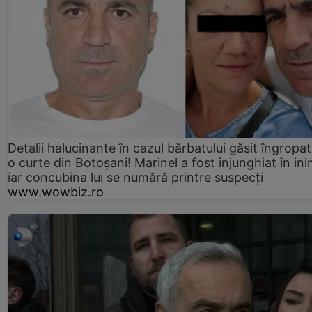
Detalii halucinante în cazul bărbatului găsit îngropat
o curte din Botoșani! Marinel a fost înjunghiat în ini
iar concubina lui se numără printre suspecți
www.wowbiz.ro