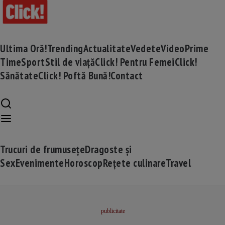
Ultima Oră!
Trending
Actualitate
Vedete
Video
Prime
Time
Sport
Stil de viață
Click! Pentru Femei
Click!
Sănătate
Click! Poftă Bună!
Contact
Trucuri de frumusețe
Dragoste și
Sex
Evenimente
Horoscop
Rețete culinare
Travel