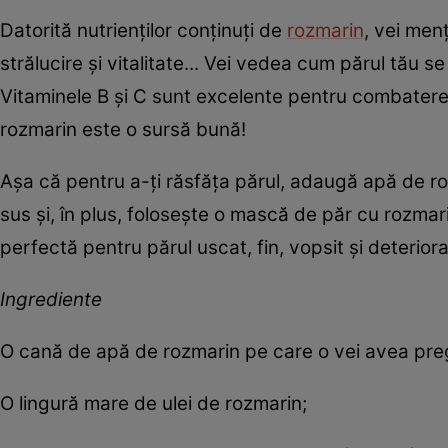
Datorită nutrienților conținuți de
rozmarin
, vei menț
strălucire și vitalitate... Vei vedea cum părul tău 
Vitaminele B și C sunt excelente pentru combaterea 
rozmarin este o sursă bună!
Așa că pentru a-ți răsfăța părul, adaugă apă de r
sus și, în plus, folosește o mască de păr cu rozmar
perfectă pentru părul uscat, fin, vopsit și deterior
Ingrediente
O cană de apă de rozmarin pe care o vei avea preg
O lingură mare de ulei de rozmarin;