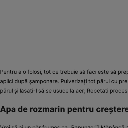
Pentru a o folosi, tot ce trebuie să faci este să pr
aplici după șamponare. Pulverizați tot părul cu pre
părul și lăsați-l să se usuce la aer; Repetați proce
Apa de rozmarin pentru creștere
Vrei să ai un păr frumos ca „Rapunzel”? Mănâncă al