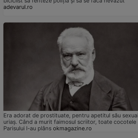
biciclist să fenteze poliția și să se facă nevăzut
adevarul.ro
Era adorat de prostituate, pentru apetitul său sexua
uriaș. Când a murit faimosul scriitor, toate cocotele
Parisului l-au plâns
okmagazine.ro