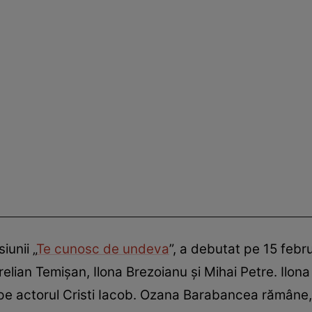
iunii „
Te cunosc de undeva
”, a debutat pe 15 febru
relian Temișan, Ilona Brezoianu și Mihai Petre. Ilon
e pe actorul Cristi Iacob. Ozana Barabancea rămâne, 