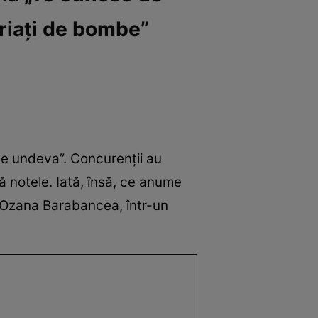
riați de bombe”
de undeva”. Concurenții au
ă notele. Iată, însă, ce anume
ar Ozana Barabancea, într-un