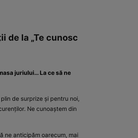
i de la „Te cunosc
masa juriului… La ce să ne
lin de surprize și pentru noi,
oncurenților. Ne cunoaștem din
 să ne anticipăm oarecum, mai