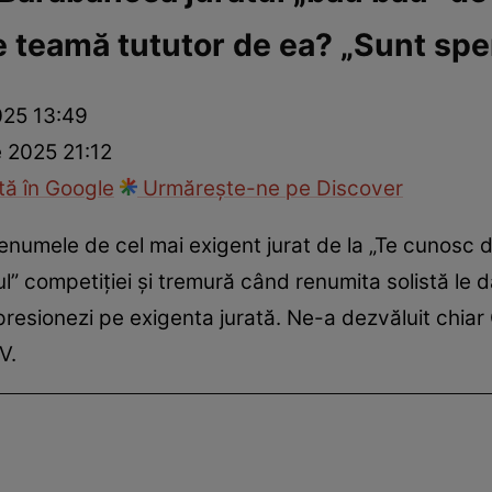
e teamă tututor de ea? „Sunt spe
fi la cuțite
Eurovison
025 13:49
e 2025 21:12
ă în Google
Urmărește-ne pe Discover
numele de cel mai exigent jurat de la „Te cunosc 
” competiției și tremură când renumita solistă le d
impresionezi pe exigenta jurată. Ne-a dezvăluit chi
TV.