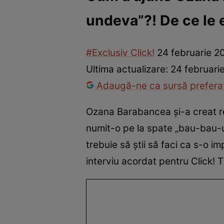
undeva”?! De ce le 
America Express
Românii au talent
Survivor România
Che
#Exclusiv Click!
24 februarie 2
Ultima actualizare:
24 februari
Adaugă-ne ca sursă preferat
Ozana Barabancea și-a creat re
numit-o pe la spate „bau-bau-ul
trebuie să știi să faci ca s-o 
interviu acordat pentru Click! 