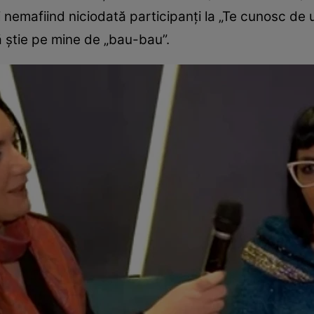
i nemafiind niciodată participanți la „Te cunosc de 
ă știe pe mine de „bau-bau”.