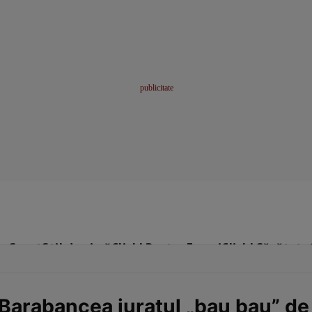
me
Sport
Stil de viață
Click! Pentru Femei
Click! Sănătate
arabancea juratul „bau bau” de 