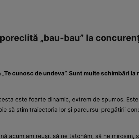
oreclită „bau-bau” la concurenți
 „Te cunosc de undeva”. Sunt multe schimbări la 
cesta este foarte dinamic, extrem de spumos. Este p
oie să știm traiectoria lor și parcursul pregătirii c
e până acum am reușit să ne tatonăm, să ne mirosim,