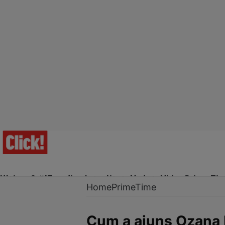
Ultima Oră!
Trending
Actualitate
Vedete
Video
Prime Ti
Home
PrimeTime
Cum a ajuns Ozana B