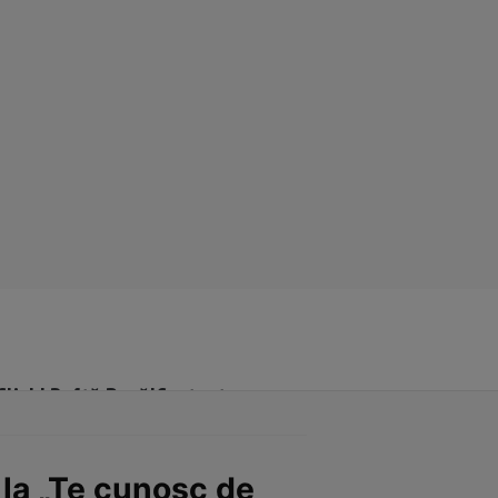
Click! Poftă Bună!
Contact
la „Te cunosc de