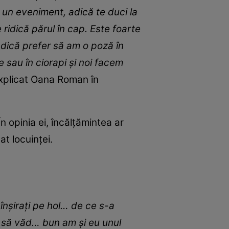
e un eveniment, adică te duci la
 ridică părul în cap. Este foarte
 adică prefer să am o poză în
te sau în ciorapi și noi facem
explicat Oana Roman în
n opinia ei, încălțămintea ar
t locuinței.
înșirați pe hol… de ce s-a
e să văd… bun am și eu unul