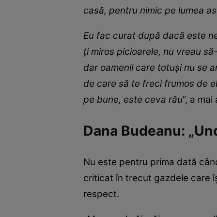
casă, pentru nimic pe lumea as
Eu fac curat după dacă este nev
ți miros picioarele, nu vreau să
dar oamenii care totuși nu se ar
de care să te freci frumos de el
pe bune, este ceva rău
”, a ma
Dana Budeanu: „Unde
Nu este pentru prima dată când
criticat în trecut gazdele care 
respect.