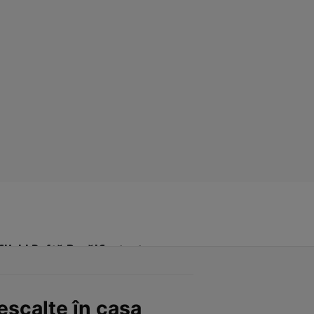
Click! Poftă Bună!
Contact
scalțe în casa