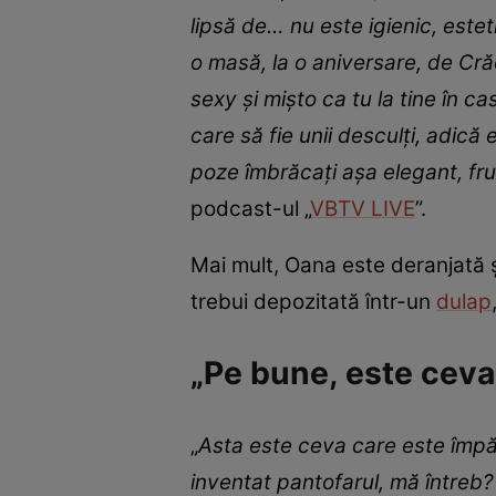
lipsă de… nu este igienic, este
o masă, la o aniversare, de Crăc
sexy și mișto ca tu la tine în c
care să fie unii desculți, adică 
poze îmbrăcați așa elegant, fr
podcast-ul „
VBTV LIVE
”.
Mai mult, Oana este deranjată și
trebui depozitată într-un
dulap
„Pe bune, este ceva
„
Asta este ceva care este împăm
inventat pantofarul, mă întreb?