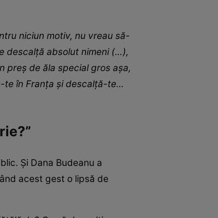
ntru niciun motiv, nu vreau să-
se descalță absolut nimeni (…),
un preș de ăla special gros așa,
u-te în Franța și descalță-te…
rie?”
ublic. Și Dana Budeanu a
erând acest gest o lipsă de