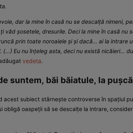
ta.
oie, dar la mine în casă nu se descalță nimeni, pe
-ți văd șosetele, dresurile. Deci la mine în casă nu 
uncă prin toate noroaiele și și dacă… ai la intrare 
. (…) Eu nu înțeleg asta, deci nu există nicăieri… d
i adăugat
vedeta
.
 suntem, băi băiatule, la pușcă
 acest subiect stârnește controverse în spațiul p
își obligă oaspeții să se descalțe la intrare, consid