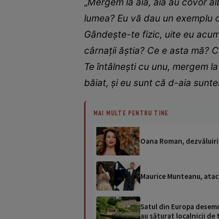
„
Mergem la ăia, ăia au covor alb
lumea? Eu vă dau un exemplu clar
Gândește-te fizic, uite eu acum f
cârnații ăștia? Ce e asta mă? C
Te întâlnești cu unu, mergem la
băiat, și eu sunt că d-aia sunte
MAI MULTE PENTRU TINE
Oana Roman, dezvăluiri n
Maurice Munteanu, atac s
Satul din Europa desemna
au săturat localnicii de 