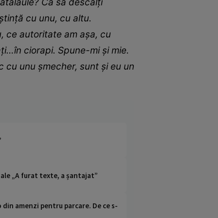
fătălăule? Ca să descalți
ștință cu unu, cu altu.
tu, ce autoritate am așa, cu
ți…în ciorapi. Spune-mi și mie.
sc cu unu șmecher, sunt și eu un
”
ale „A furat texte, a șantajat”
o din amenzi pentru parcare. De ce s-