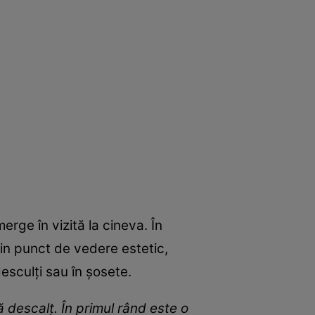
erge în vizită la cineva. În
 din punct de vedere estetic,
esculți sau în șosete.
descalț. În primul rând este o