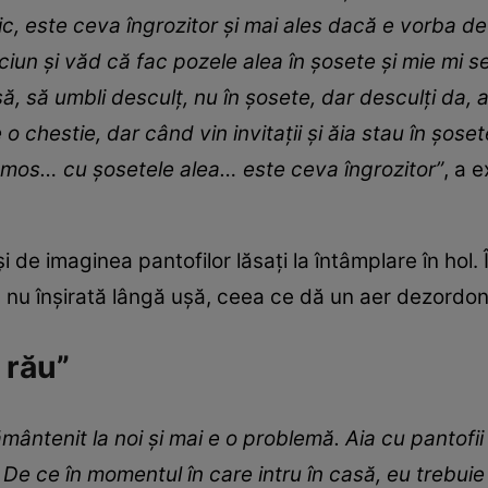
tic, este ceva îngrozitor și mai ales dacă e vorba d
iun și văd că fac pozele alea în șosete și mie mi se
asă, să umbli desculț, nu în șosete, dar desculți da,
e o chestie, dar când vin invitații și ăia stau în șose
umos… cu șosetele alea… este ceva îngrozitor”
, a 
 de imaginea pantofilor lăsați la întâmplare în hol. Î
, nu înșirată lângă ușă, ceea ce dă un aer dezordona
 rău”
ântenit la noi și mai e o problemă. Aia cu pantofii 
 De ce în momentul în care intru în casă, eu trebui