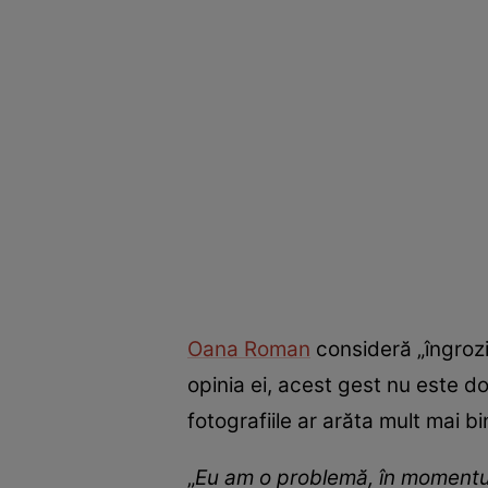
Oana Roman
consideră „îngrozit
opinia ei, acest gest nu este do
fotografiile ar arăta mult mai b
„
Eu am o problemă, în momentul 