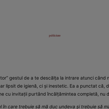
or” gestul de a te descălța la intrare atunci când m
ar lipsit de igienă, ci și inestetic. Ea a punctat că,
ine cu invitații purtând încălțămintea completă, nu d
în care trebuie să mă duc undeva și trebuie să mă 