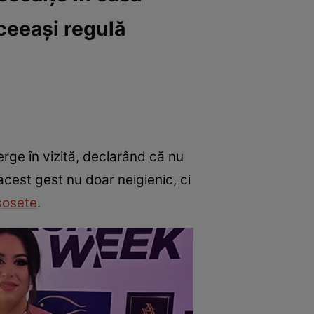
aceeași regulă
ge în vizită, declarând că nu
acest gest nu doar neigienic, ci
șosete
.