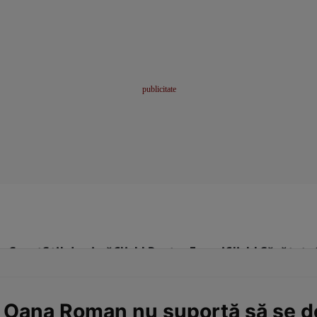
me
Sport
Stil de viață
Click! Pentru Femei
Click! Sănătate
 Oana Roman nu suportă să se de