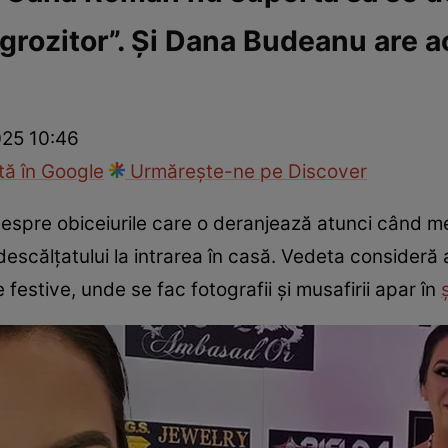
ngrozitor”. Și Dana Budeanu are 
fi la cuțite
Eurovison
025 10:46
ă în Google
Urmărește-ne pe Discover
spre obiceiurile care o deranjează atunci când mer
escălțatului la intrarea în casă. Vedeta consideră 
e festive, unde se fac fotografii și musafirii apar în