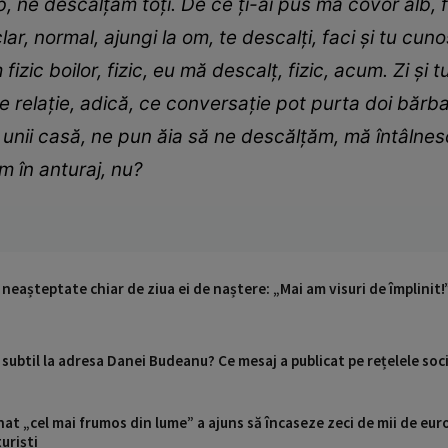
, ne descălțăm toți. De ce ți-ai pus mă covor alb, 
, normal, ajungi la om, te descalți, faci și tu cuno
izic boilor, fizic, eu mă descalț, fizic, acum. Zi și 
e relație, adică, ce conversație pot purta doi bărba
 unii casă, ne pun ăia să ne descălțăm, mă întâlne
m în anturaj, nu?
eașteptate chiar de ziua ei de naștere: „Mai am visuri de împlinit!
ubtil la adresa Danei Budeanu? Ce mesaj a publicat pe rețelele soci
t „cel mai frumos din lume” a ajuns să încaseze zeci de mii de eur
turiști