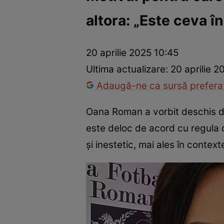
altora: „Este ceva î
America Express
Românii au talent
Survivor România
Che
20 aprilie 2025 10:45
Ultima actualizare:
20 aprilie 2
Adaugă-ne ca sursă preferat
Oana Roman a vorbit deschis de
este deloc de acord cu regula d
și inestetic, mai ales în context