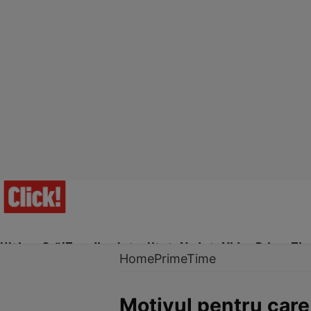
Ultima Oră!
Trending
Actualitate
Vedete
Video
Prime Ti
Home
PrimeTime
Motivul pentru care