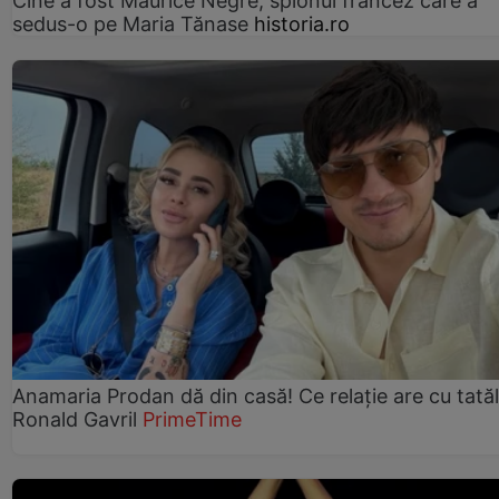
Cine a fost Maurice Nègre, spionul francez care a
sedus-o pe Maria Tănase
historia.ro
Anamaria Prodan dă din casă! Ce relație are cu tatăl 
Ronald Gavril
PrimeTime