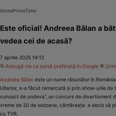
Home
PrimeTime
Este oficial! Andreea Bălan a bă
vedea cei de acasă?
7 aprilie 2025 19:12
Adaugă-ne ca sursă preferată în Google
Urmă
Andreea Bălan
este un nume răsunător în România, 
Ulterior, s-a făcut remarcată și prin show-urile de te
cunosct de undeva”, un concurs de divertisment d
vreme de 20 de sezoane, cântăreața a decis să plec
cu TVR.