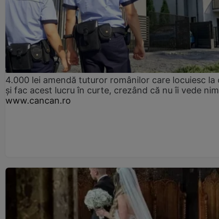
4.000 lei amendă tuturor românilor care locuiesc la
și fac acest lucru în curte, crezând că nu îi vede ni
www.cancan.ro