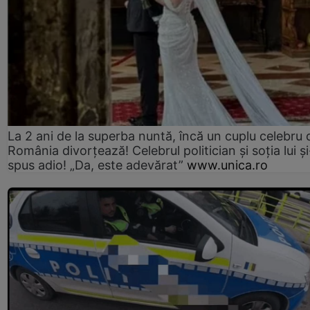
La 2 ani de la superba nuntă, încă un cuplu celebru 
România divorțează! Celebrul politician și soția lui ș
spus adio! „Da, este adevărat”
www.unica.ro