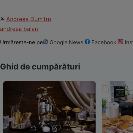
Andreea Dumitru
andreea balan
Urmărește-ne pe
Google News
Facebook
In
Ghid de cumpărături