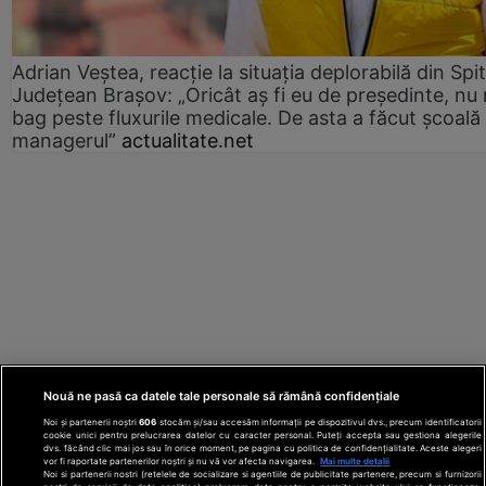
Adrian Veștea, reacție la situația deplorabilă din Spit
Județean Brașov: „Oricât aș fi eu de președinte, nu
bag peste fluxurile medicale. De asta a făcut școală
managerul”
actualitate.net
Nouă ne pasă ca datele tale personale să rămână confidențiale
Noi și partenerii noștri
606
stocăm și/sau accesăm informații pe dispozitivul dvs., precum identificatorii
cookie unici pentru prelucrarea datelor cu caracter personal. Puteți accepta sau gestiona alegerile
dvs. făcând clic mai jos sau în orice moment, pe pagina cu politica de confidențialitate. Aceste alegeri
vor fi raportate partenerilor noștri și nu vă vor afecta navigarea.
Mai multe detalii
Noi si partenerii nostri (retelele de socializare si agentiile de publicitate partenere, precum si furnizorii