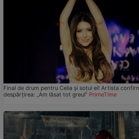
Final de drum pentru Celia și soțul ei! Artista confir
despărțirea: „Am lăsat tot greul”
PrimeTime