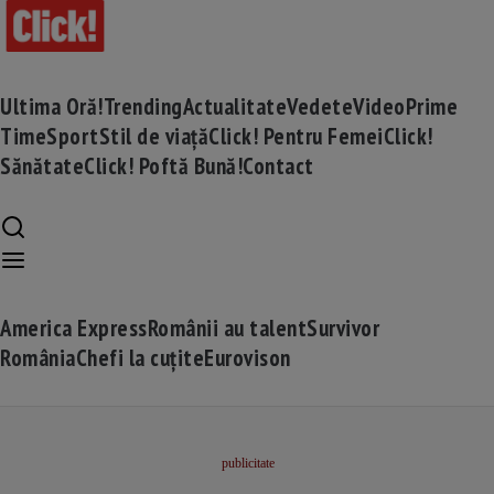
Ultima Oră!
Trending
Actualitate
Vedete
Video
Prime
Time
Sport
Stil de viață
Click! Pentru Femei
Click!
Sănătate
Click! Poftă Bună!
Contact
America Express
Românii au talent
Survivor
România
Chefi la cuțite
Eurovison