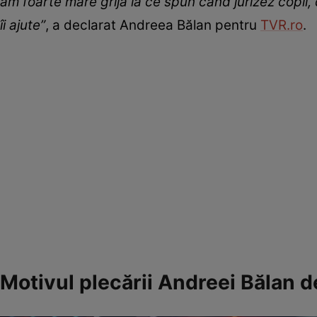
am foarte mare grijă la ce spun când jurizez copii,
îi ajute”
, a declarat Andreea Bălan pentru
TVR.ro
.
Motivul plecării Andreei Bălan d