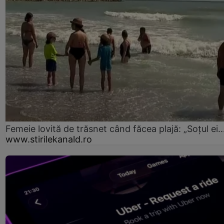
Femeie lovită de trăsnet când făcea plajă: „Soțul ei..
www.stirilekanald.ro