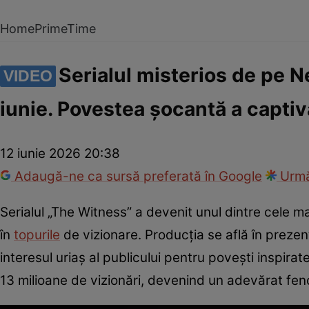
Home
PrimeTime
Serialul misterios de pe Ne
VIDEO
iunie. Povestea șocantă a capti
12 iunie 2026 20:38
Adaugă-ne ca sursă preferată în Google
Urmă
Serialul „The Witness” a devenit unul dintre cele ma
în
topurile
de vizionare. Producția se află în prezent
interesul uriaș al publicului pentru povești inspira
13 milioane de vizionări, devenind un adevărat fen