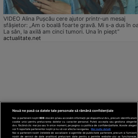
VIDEO Alina Pușcău cere ajutor printr-un mesaj
sfâșietor: „Am o boală foarte gravă. Mi s-a dus în o
La sân, la axilă am cinci tumori. Una în piept”
actualitate.net
Nouă ne pasă ca datele tale personale să rămână confidențiale
Noi și partenerii noștri
606
stocăm și/sau accesăm informații pe dispozitivul dvs., precum identificatorii
cookie unici pentru prelucrarea datelor cu caracter personal. Puteți accepta sau gestiona alegerile
dvs. făcând clic mai jos sau în orice moment, pe pagina cu politica de confidențialitate. Aceste alegeri
vor fi raportate partenerilor noștri și nu vă vor afecta navigarea.
Mai multe detalii
Noi si partenerii nostri (retelele de socializare si agentiile de publicitate partenere, precum si furnizorii
nostri de servicii de date analitice) prelucram date pentru a permite website-ului sa functioneze,