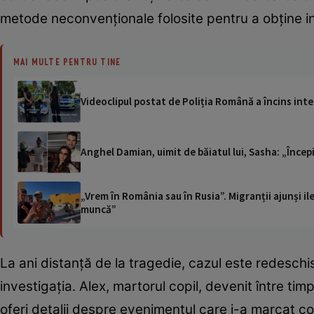
metode neconvenționale folosite pentru a obține in
MAI MULTE PENTRU TINE
Videoclipul postat de Poliția Română a încins int
Anghel Damian, uimit de băiatul lui, Sasha: „Începi 
„Vrem în România sau în Rusia”. Migranții ajunși i
muncă”
La ani distanță de la tragedie, cazul este redeschis
investigația. Alex, martorul copil, devenit între ti
oferi detalii despre evenimentul care i-a marcat cop