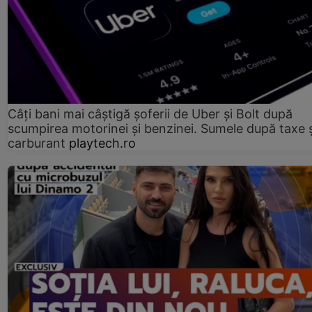
Câți bani mai câștigă șoferii de Uber și Bolt după
scumpirea motorinei şi benzinei. Sumele după taxe ș
carburant
playtech.ro