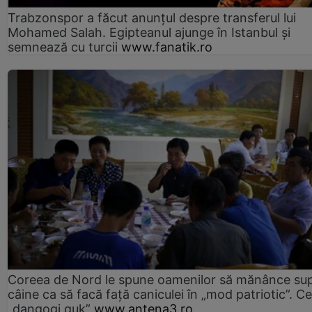
Trabzonspor a făcut anunțul despre transferul lui
Mohamed Salah. Egipteanul ajunge în Istanbul și
semnează cu turcii
www.fanatik.ro
Coreea de Nord le spune oamenilor să mănânce su
câine ca să facă față caniculei în „mod patriotic”. C
„dangogi guk”
www.antena3.ro