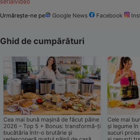
serial
video
Urmărește-ne pe
Google News
Facebook
In
Ghid de cumpărături
Cea mai bună mașină de făcut pâine
Cele mai bu
2026 – Top 5 + Bonus: transformă-ți
și legume în
bucătăria într-o brutărie și
sucuri proas
redescoperă gustul pâinii de casă
și renunți tr