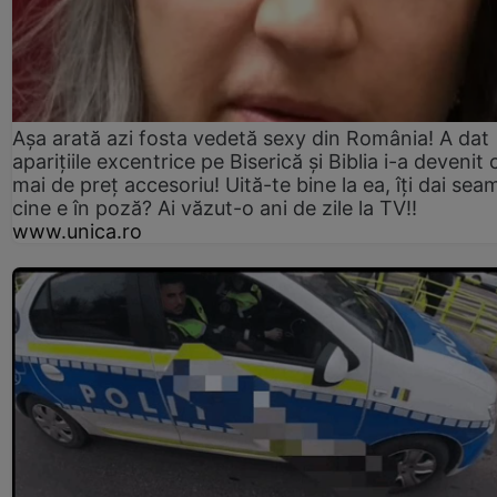
Așa arată azi fosta vedetă sexy din România! A dat
aparițiile excentrice pe Biserică și Biblia i-a devenit 
mai de preț accesoriu! Uită-te bine la ea, îți dai sea
cine e în poză? Ai văzut-o ani de zile la TV!!
www.unica.ro