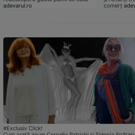
adevarul.ro
comerț
adev
#Exclusiv Click!
Cum arată acum Cornelia Patrichi și Sidonia Spătaru