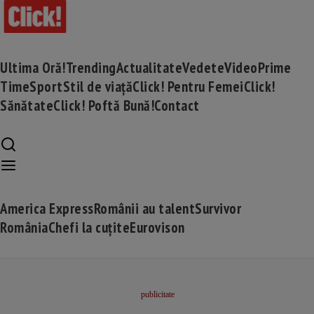
Ultima Oră!
Trending
Actualitate
Vedete
Video
Prime
Time
Sport
Stil de viață
Click! Pentru Femei
Click!
Sănătate
Click! Poftă Bună!
Contact
America Express
Românii au talent
Survivor
România
Chefi la cuțite
Eurovison