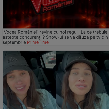
„Vocea României” revine cu noi reguli. La ce trebuie 
aștepte concurenții? Show-ul se va difuza pe tv din
septembrie
PrimeTime