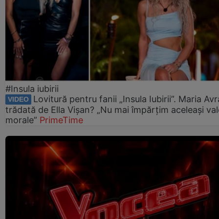
#Insula iubirii
Lovitură pentru fanii „Insula Iubirii”. Maria Av
VIDEO
trădată de Ella Vișan? „Nu mai împărțim aceleași val
morale”
PrimeTime