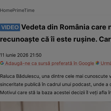
Home
PrimeTime
Vedeta din România care nu
VIDEO
recunoaște că îi este rușine. Ca
11 iunie 2026 21:50
Adaugă-ne ca sursă preferată în Google
Urmă
Raluca Bădulescu, una dintre cele mai cunoscute 
sinceritate publică în cadrul unui podcast, unde a 
Motivul care stă la baza acestei decizii îl veți afla 