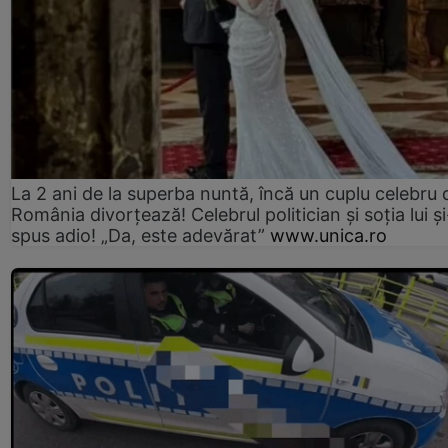
La 2 ani de la superba nuntă, încă un cuplu celebru 
România divorțează! Celebrul politician și soția lui ș
spus adio! „Da, este adevărat”
www.unica.ro