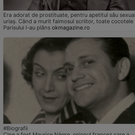
Era adorat de prostituate, pentru apetitul său sexua
uriaș. Când a murit faimosul scriitor, toate cocotele
Parisului l-au plâns
okmagazine.ro
#Biografii
Cine a fost Maurice Nègre, spionul francez care a