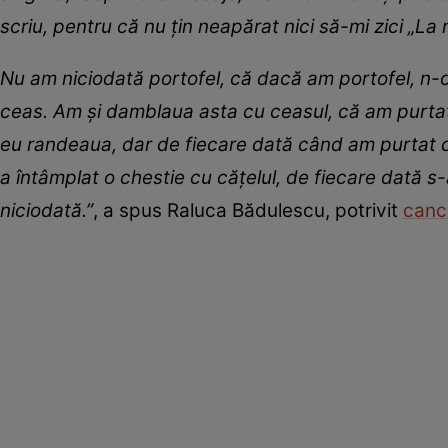
scriu, pentru că nu țin neapărat nici să-mi zici „La m
Nu am niciodată portofel, că dacă am portofel, n-o 
ceas. Am și damblaua asta cu ceasul, că am purtat 
eu randeaua, dar de fiecare dată când am purtat cea
a întâmplat o chestie cu cățelul, de fiecare dată 
niciodată.”
, a spus Raluca Bădulescu, potrivit
canc