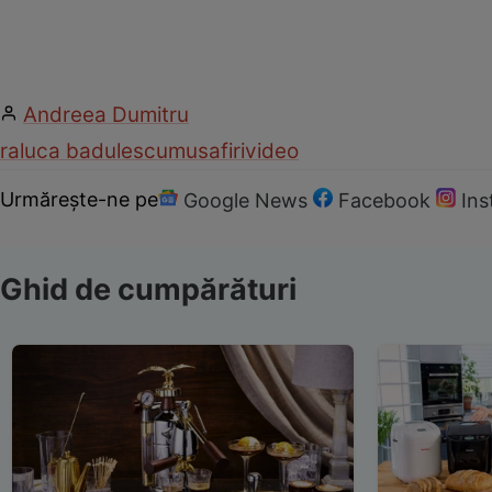
Andreea Dumitru
raluca badulescu
musafiri
video
Urmărește-ne pe
Google News
Facebook
In
Ghid de cumpărături