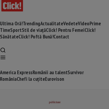
Ultima Oră!
Trending
Actualitate
Vedete
Video
Prime
Time
Sport
Stil de viață
Click! Pentru Femei
Click!
Sănătate
Click! Poftă Bună!
Contact
America Express
Românii au talent
Survivor
România
Chefi la cuțite
Eurovison