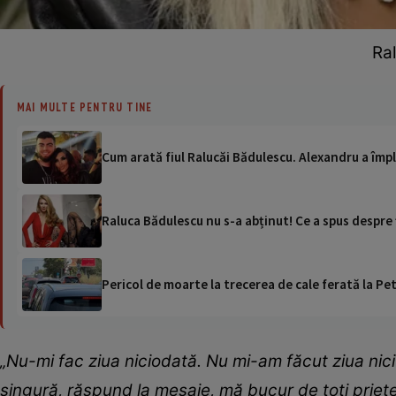
Ra
MAI MULTE PENTRU TINE
Cum arată fiul Ralucăi Bădulescu. Alexandru a împl
Raluca Bădulescu nu s-a abținut! Ce a spus despre
Pericol de moarte la trecerea de cale ferată la Pet
„Nu-mi fac ziua niciodată. Nu mi-am făcut ziua nici
singură, răspund la mesaje, mă bucur de toți prieten