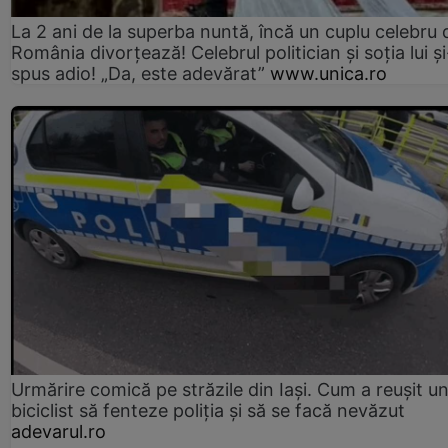
La 2 ani de la superba nuntă, încă un cuplu celebru 
România divorțează! Celebrul politician și soția lui ș
spus adio! „Da, este adevărat”
www.unica.ro
Urmărire comică pe străzile din Iași. Cum a reușit u
biciclist să fenteze poliția și să se facă nevăzut
adevarul.ro