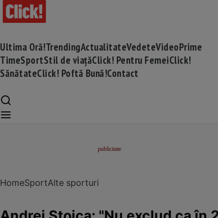
Ultima Oră!
Trending
Actualitate
Vedete
Video
Prime
Time
Sport
Stil de viață
Click! Pentru Femei
Click!
Sănătate
Click! Poftă Bună!
Contact
Home
Sport
Alte sporturi
Andrei Stoica: "Nu exclud ca în 