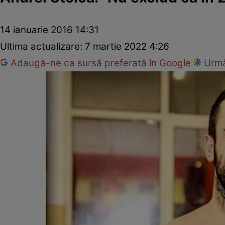
14 ianuarie 2016 14:31
Ultima actualizare:
7 martie 2022 4:26
Adaugă-ne ca sursă preferată în Google
Urmă