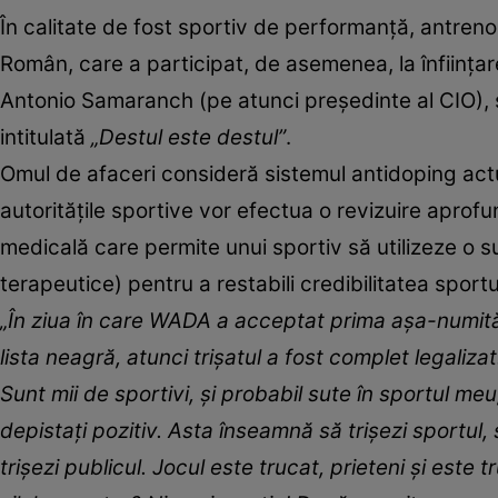
În calitate de fost sportiv de performanţă, antrenor
Român, care a participat, de asemenea, la înfiinţa
Antonio Samaranch (pe atunci preşedinte al CIO), s
intitulată
„Destul este destul”
.
Omul de afaceri consideră sistemul antidoping actua
autorităţile sportive vor efectua o revizuire aprofu
medicală care permite unui sportiv să utilizeze o 
terapeutice) pentru a restabili credibilitatea sportu
„În ziua în care WADA a acceptat prima aşa-numit
lista neagră, atunci trişatul a fost complet legaliza
Sunt mii de sportivi, şi probabil sute în sportul meu
depistaţi pozitiv. Asta înseamnă să trişezi sportul, să
trişezi publicul. Jocul este trucat, prieteni şi est