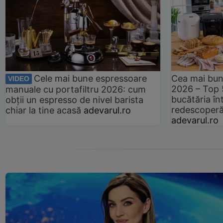
Cele mai bune espressoare
Cea mai bun
VIDEO
2026 – Top 
manuale cu portafiltru 2026: cum
bucătăria înt
obții un espresso de nivel barista
redescoperă 
chiar la tine acasă
adevarul.ro
adevarul.ro