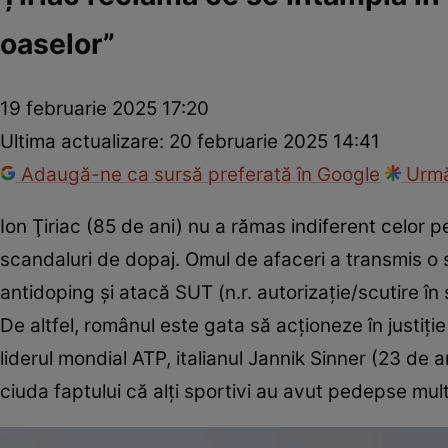
oaselor”
19 februarie 2025 17:20
Ultima actualizare:
20 februarie 2025 14:41
Adaugă-ne ca sursă preferată în Google
Urmă
Ion Ţiriac (85 de ani) nu a rămas indiferent celor p
scandaluri de dopaj. Omul de afaceri a transmis o s
antidoping şi atacă SUT (n.r. autorizaţie/scutire î
De altfel, românul este gata să acţioneze în justiţ
liderul mondial ATP, italianul Jannik Sinner (23 de 
ciuda faptului că alți sportivi au avut pedepse mul