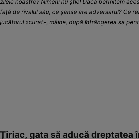
zilele noastre? Nimeni nu ştie! Dacă permitem ace
faţă de rivalul său, ce şanse are adversarul? Ce r
jucătorul
«c
urat
»,
mâine, după înfrângerea sa pent
Țiriac, gata să aducă dreptatea î