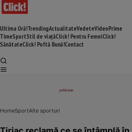
Ultima Oră!
Trending
Actualitate
Vedete
Video
Prime
Time
Sport
Stil de viață
Click! Pentru Femei
Click!
Sănătate
Click! Poftă Bună!
Contact
Home
Sport
Alte sporturi
Țiriac reclamă ce se întâmplă în