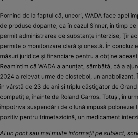
Pornind de la faptul că, uneori, WADA face apel împ
de produse dopante, ca în cazul Sinner, în timp ce 
permit administrarea de substanţe interzise, Ţiriac 
permite o monitorizare clară şi onestă. În concluzie,
măsuri juridice şi financiare pentru a obţine aceas
Reamintim că WADA a anunţat, sâmbătă, că a ajuns 
2024 a relevat urme de clostebol, un anabolizant. 
în vârstă de 23 de ani şi triplu câştigător de Gran
competiţie, înainte de Roland Garros. Totuși, în 
împotriva suspendării de o lună impusă polonezei I
pozitiv pentru trimetazidină, un medicament interzi
Ai un pont sau mai multe informații pe subiect, sc