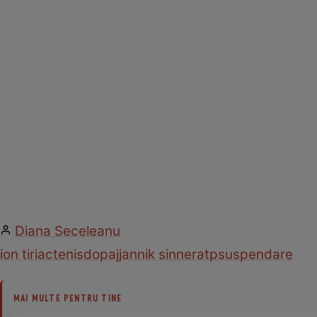
Diana Seceleanu
ion tiriac
tenis
dopaj
jannik sinner
atp
suspendare
MAI MULTE PENTRU TINE