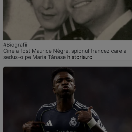
#Biografii
Cine a fost Maurice Nègre, spionul francez care a
sedus-o pe Maria Tănase
historia.ro