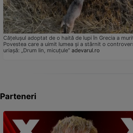
Cățelușul adoptat de o haită de lupi în Grecia a muri
Povestea care a uimit lumea și a stârnit o controver
uriașă: „Drum lin, micuțule”
adevarul.ro
Parteneri