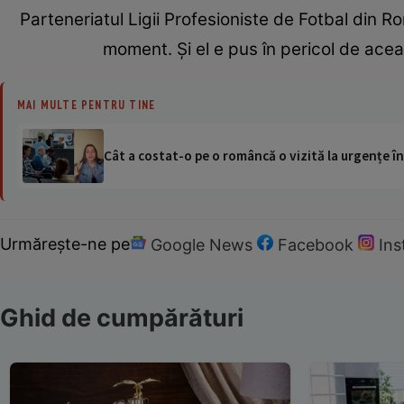
Parteneriatul Ligii Profesioniste de Fotbal din R
moment. Şi el e pus în pericol de ace
MAI MULTE PENTRU TINE
Cât a costat-o pe o româncă o vizită la urgențe în
Urmărește-ne pe
Google News
Facebook
In
Ghid de cumpărături