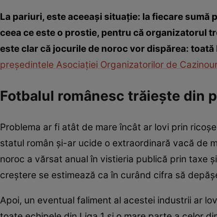
La pariuri, este aceeași situație: la fiecare sumă 
ceea ce este o prostie, pentru că organizatorul tr
este clar că jocurile de noroc vor dispărea: toat
președintele Asociației Organizatorilor de Cazinou
Fotbalul românesc trăieşte din p
Problema ar fi atât de mare încât ar lovi prin ricoş
statul român şi-ar ucide o extraordinară vacă de mul
noroc a vărsat anual în vistieria publică prin taxe 
creştere se estimează ca în curând cifra să depăş
Apoi, un eventual faliment al acestei industrii ar lo
toate echipele din Liga 1 şi o mare parte a celor din