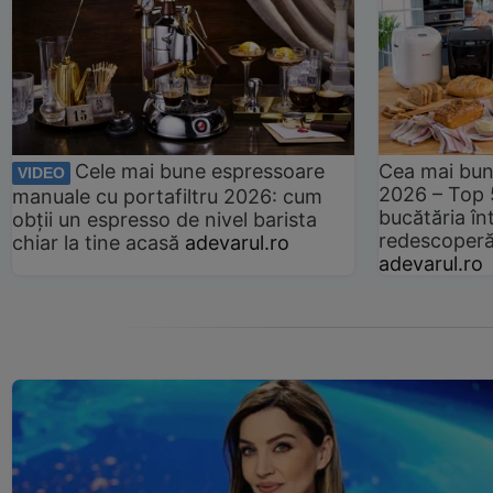
Cele mai bune espressoare
Cea mai bun
VIDEO
2026 – Top 
manuale cu portafiltru 2026: cum
bucătăria înt
obții un espresso de nivel barista
redescoperă 
chiar la tine acasă
adevarul.ro
adevarul.ro