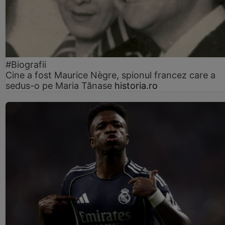
#Biografii
Cine a fost Maurice Nègre, spionul francez care a
sedus-o pe Maria Tănase
historia.ro