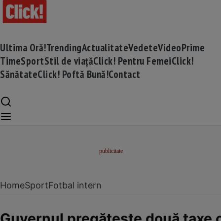
Ultima Oră!
Trending
Actualitate
Vedete
Video
Prime
Time
Sport
Stil de viață
Click! Pentru Femei
Click!
Sănătate
Click! Poftă Bună!
Contact
Home
Sport
Fotbal intern
Guvernul pregăteşte două taxe ca