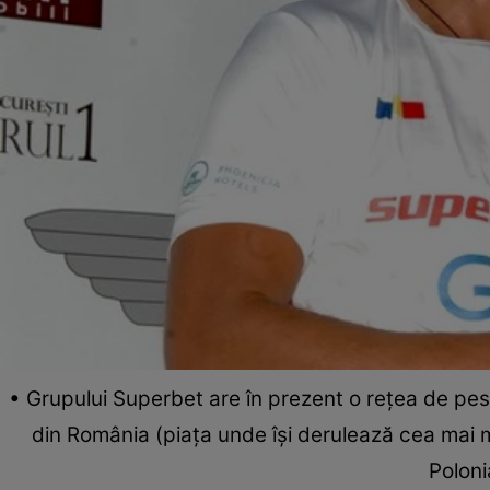
• Grupului Superbet are în prezent o rețea de pest
din România (piața unde își derulează cea mai ma
Poloni