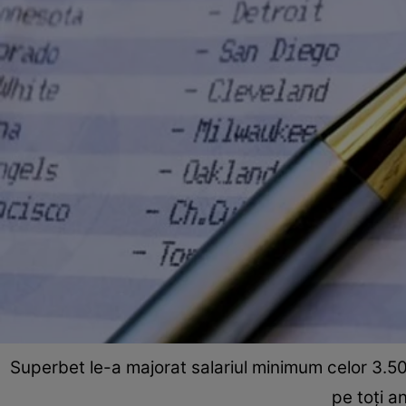
Superbet le-a majorat salariul minimum celor 3.500
pe toţi a