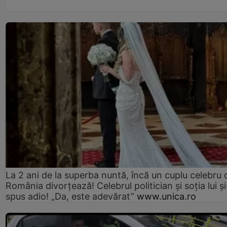
La 2 ani de la superba nuntă, încă un cuplu celebru 
România divorțează! Celebrul politician și soția lui ș
spus adio! „Da, este adevărat”
www.unica.ro