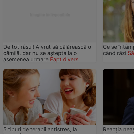
De tot râsul! A vrut să călărească o
Ce se întâmp
cămilă, dar nu se aștepta la o
când râzi
Să
asemenea urmare
Fapt divers
5 tipuri de terapii antistres, la
Reacția neaș