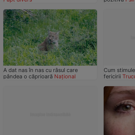
A dat nas în nas cu râsul care
Cum stimule
pândea o căprioară
Național
fericirii
Truc