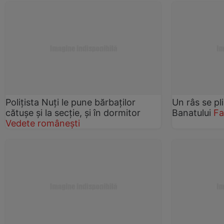
Poliţista Nuţi le pune bărbaţilor
Un râs se pl
cătuşe şi la secţie, şi în dormitor
Banatului
Fa
Vedete românești