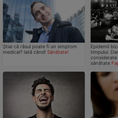
Știai că râsul poate fi un simptom
Epidemii biz
medical? Iată când!
Sănătate!
timpului. Da
considerate
sănătate
Fa