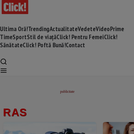
Ultima Oră!
Trending
Actualitate
Vedete
Video
Prime
Time
Sport
Stil de viață
Click! Pentru Femei
Click!
Sănătate
Click! Poftă Bună!
Contact
RAS