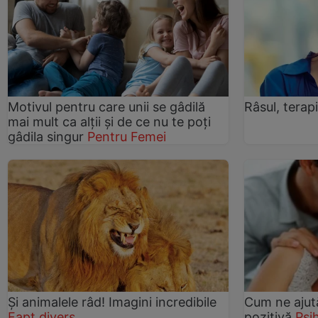
Motivul pentru care unii se gâdilă
Râsul, terap
mai mult ca alţii şi de ce nu te poţi
gâdila singur
Pentru Femei
Și animalele râd! Imagini incredibile
Cum ne ajută
Fapt divers
pozitivă
Psi