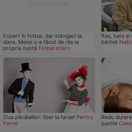
Expert în fotbal, dar stângaci la
Ras, tuns şi 
dans. Messi s-a făcut de râs la
bărbat
Nați
propria nuntă
Fotbal intern
Ziua păcălelilor: liber la farse!
Pentru
Redu durerea
Femei
pastile
Casa 