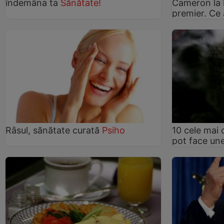
îndemâna ta
Sănătate!
Cameron la î
premier. Ce
Râsul, sănătate curată
Psiho
10 cele mai 
pot face un