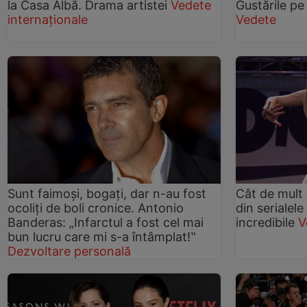
la Casa Albă. Drama artistei
Vedete
Gustările pe
internaționale
Vedete
Sunt faimoşi, bogaţi, dar n-au fost
Cât de mult 
ocoliţi de boli cronice. Antonio
din serialel
Banderas: „Infarctul a fost cel mai
incredibile
V
bun lucru care mi s-a întâmplat!‟
Dezvoltare personală