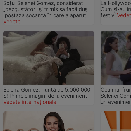
Soțul Selenei Gomez, considerat
La Hollywood
„dezgustător” și trimis să facă duș.
Cum și-au î
Ipostaza șocantă în care a apărut
festivi
Vedet
Vedete
Selena Gomez, nuntă de 5.000.000
Cea mai frum
$! Primele imagini de la eveniment
Selenei Gom
Vedete internaționale
un eveniment