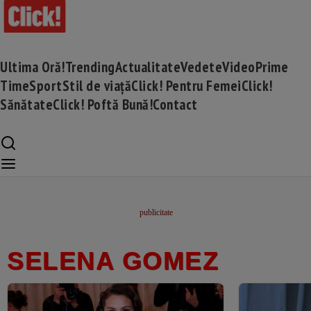
Ultima Oră!
Trending
Actualitate
Vedete
Video
Prime
Time
Sport
Stil de viață
Click! Pentru Femei
Click!
Sănătate
Click! Poftă Bună!
Contact
SELENA GOMEZ