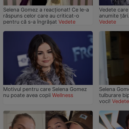
Selena Gomez a reacționat! Ce le-a
Vedete care 
răspuns celor care au criticat-o
anumite țări
pentru că s-a îngrășat
Vedete
Vedete
Motivul pentru care Selena Gomez
Selena Gome
nu poate avea copii
Wellness
tulburare bi
voci!
Vedete