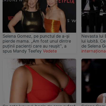
Selena Gomez, pe punctul de a-şi
Nevasta lui 
pierde mama. „Am fost unul dintre
lui iubită. C
puţinii pacienţi care au reuşit‟, a
de Selena 
spus Mandy Teefey
Vedete
internaționa