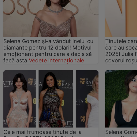
Selena Gomez și-a vândut inelul cu
Ținutele car
diamante pentru 12 dolari! Motivul
care au șoca
emoționant pentru care a decis să
2025! Julia 
facă asta
Vedete internaționale
covorul roș
Cele mai frumoase ținute de la
Selena Gome