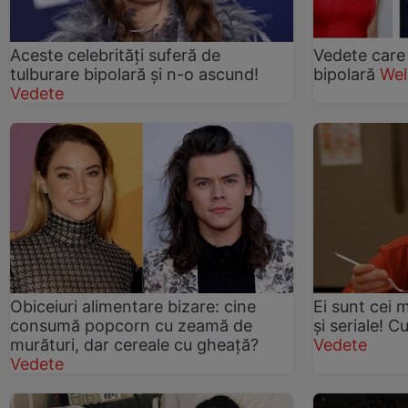
Aceste celebrităţi suferă de
Vedete care 
tulburare bipolară şi n-o ascund!
bipolară
Wel
Vedete
Obiceiuri alimentare bizare: cine
Ei sunt cei m
consumă popcorn cu zeamă de
și seriale! C
murături, dar cereale cu gheață?
Vedete
Vedete