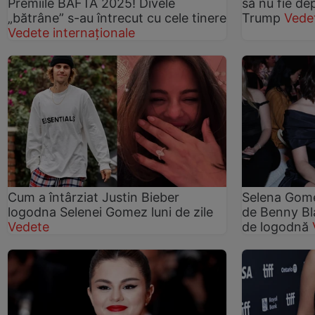
Premiile BAFTA 2025! Divele
să nu fie d
„bătrâne” s-au întrecut cu cele tinere
Trump
Vede
Vedete internaționale
Cum a întârziat Justin Bieber
Selena Gome
logodna Selenei Gomez luni de zile
de Benny Bl
Vedete
de logodnă