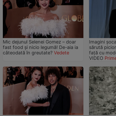
Mic dejunul Selenei Gomez – doar
Imagini șoc
fast food și nicio legumă! De-aia ia
sărută picio
câteodată în greutate?
Vedete
față cu mode
VIDEO
Prim