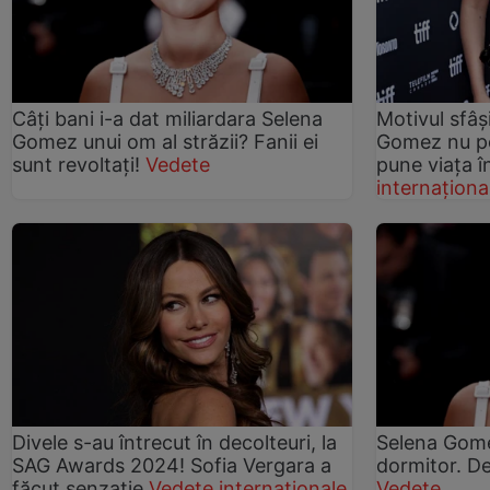
Câți bani i-a dat miliardara Selena
Motivul sfâș
Gomez unui om al străzii? Fanii ei
Gomez nu po
sunt revoltați!
Vedete
pune viața î
internaționa
Divele s-au întrecut în decolteuri, la
Selena Gome
SAG Awards 2024! Sofia Vergara a
dormitor. D
făcut senzație
Vedete internaționale
Vedete