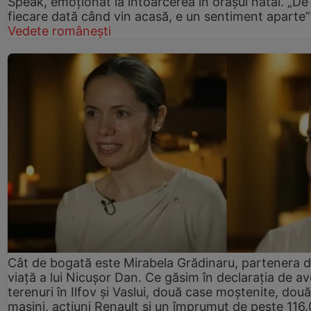
Speak, emoționat la întoarcerea în orașul natal. „De
fiecare dată când vin acasă, e un sentiment aparte”
Vedete românești
Cât de bogată este Mirabela Grădinaru, partenera 
viață a lui Nicușor Dan. Ce găsim în declarația de av
terenuri în Ilfov și Vaslui, două case moștenite, două
mașini, acțiuni Renault și un împrumut de peste 116