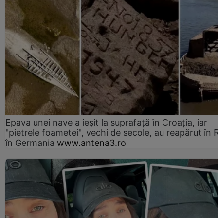
Epava unei nave a ieșit la suprafață în Croația, iar
"pietrele foametei", vechi de secole, au reapărut în R
în Germania
www.antena3.ro