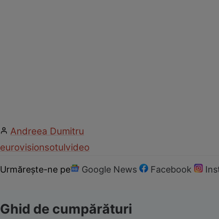
Andreea Dumitru
eurovision
sotul
video
Urmărește-ne pe
Google News
Facebook
In
Ghid de cumpărături