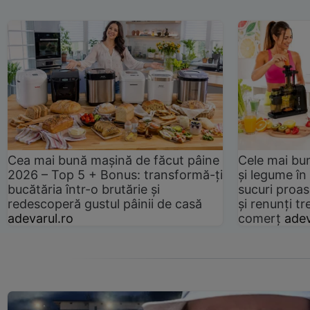
Cea mai bună mașină de făcut pâine
Cele mai bu
2026 – Top 5 + Bonus: transformă-ți
și legume în
bucătăria într-o brutărie și
sucuri proas
redescoperă gustul pâinii de casă
și renunți tr
adevarul.ro
comerț
adev