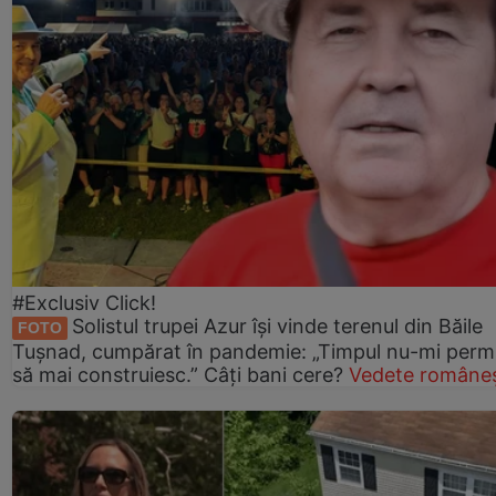
#Exclusiv Click!
Solistul trupei Azur își vinde terenul din Băile
FOTO
Tușnad, cumpărat în pandemie: „Timpul nu-mi perm
să mai construiesc.” Câți bani cere?
Vedete româneș