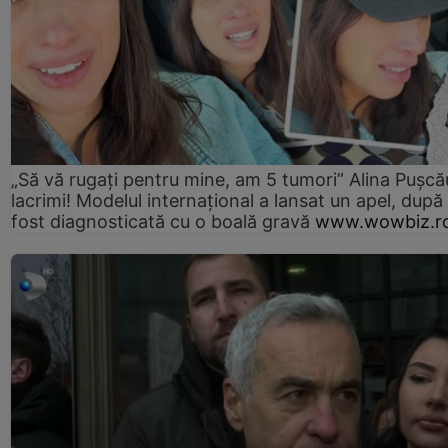
„Să vă rugați pentru mine, am 5 tumori” Alina Pușcău
lacrimi! Modelul internațional a lansat un apel, după
fost diagnosticată cu o boală gravă
www.wowbiz.r