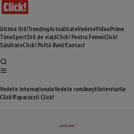
Ultima Oră!
Trending
Actualitate
Vedete
Video
Prime
Time
Sport
Stil de viață
Click! Pentru Femei
Click!
Sănătate
Click! Poftă Bună!
Contact
Vedete internaționale
Vedete românești
Interviurile
Click!
Paparazzii Click!