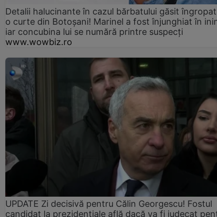
Detalii halucinante în cazul bărbatului găsit îngropat
o curte din Botoșani! Marinel a fost înjunghiat în ini
iar concubina lui se numără printre suspecți
www.wowbiz.ro
UPDATE Zi decisivă pentru Călin Georgescu! Fostul
candidat la prezidențiale află dacă va fi judecat pen