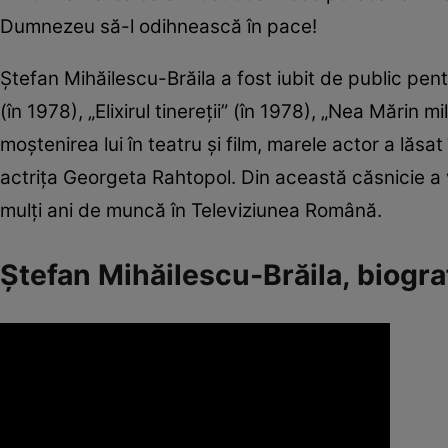
Dumnezeu să-l odihnească în pace!
Ştefan Mihăilescu-Brăila a fost iubit de public pentr
(în 1978), „Elixirul tinereţii” (în 1978), „Nea Mărin 
moştenirea lui în teatru şi film, marele actor a lăsat
actriţa Georgeta Rahtopol. Din această căsnicie a v
mulţi ani de muncă în Televiziunea Română.
Ștefan Mihăilescu-Brăila, biogra