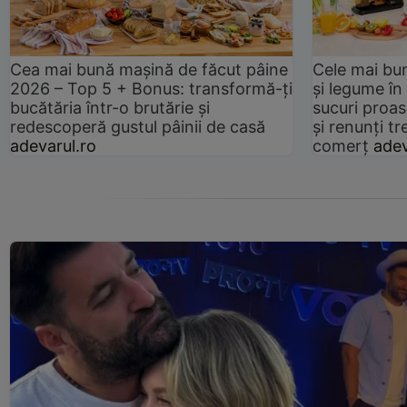
Cea mai bună mașină de făcut pâine
Cele mai bu
2026 – Top 5 + Bonus: transformă-ți
și legume în
bucătăria într-o brutărie și
sucuri proas
redescoperă gustul pâinii de casă
și renunți tr
adevarul.ro
comerț
adev