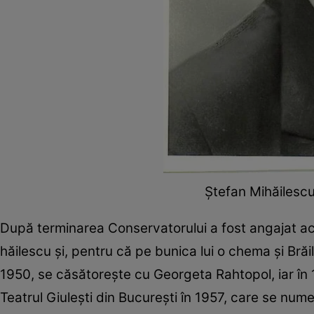
Ștefan Mihăilescu
După terminarea Con­servatorului a fost angajat acto
hăilescu şi, pentru că pe bunica lui o chema şi Brăil
1950, se căsătoreşte cu Georgeta ­Rahtopol, iar în 
Teatrul Giuleşti din Bucureşti în 1957, care se nu