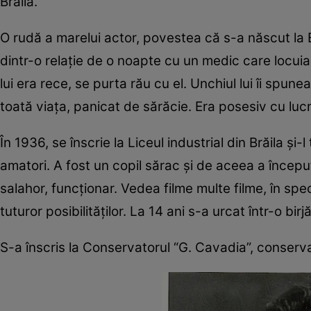
Brăila.
O rudă a marelui actor, povestea că s-a născut la B
dintr-o relație de o noapte cu un medic care locuia 
lui era rece, se purta rău cu el. Unchiul lui îi spune
toată viaţa, panicat de sărăcie. Era po­sesiv cu lucru
În 1936, se înscrie la Liceul in­dus­trial din Brăila 
amatori. A fost un copil sărac şi de aceea a încep
salahor, funcţionar. Vedea filme multe filme, în spe
tuturor posibilităților. La 14 ani s-a urcat într-o bi
S-a înscris la Conservatorul “G. ­Cavadia”, conserv