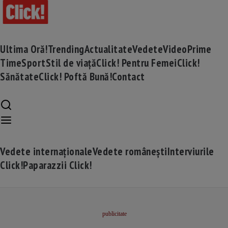
Ultima Oră!
Trending
Actualitate
Vedete
Video
Prime
Time
Sport
Stil de viață
Click! Pentru Femei
Click!
Sănătate
Click! Poftă Bună!
Contact
Vedete internaționale
Vedete românești
Interviurile
Click!
Paparazzii Click!