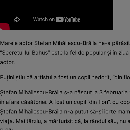
Marele actor Ștefan Mihăilescu-Brăila ne-a părăsit
”Secretul lui Bahus” este la fel de popular și în ziu
actor.
Puțini știu că artistul a fost un copil nedorit, ”din flo
Ştefan Mihăilescu-Brăila s-a născut la 3 februa­rie 1
în afara căsătoriei. A fost un copil ”din flori”, cu c
Ştefan Mihăilescu-Brăila n-a putut să-şi ierte mama 
viața. Mai târziu, a mărturisit că, la rândul său, nu