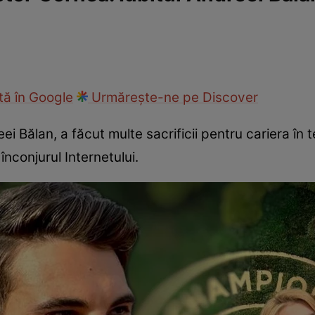
ck!
Paparazzii Click!
ă în Google
Urmărește-ne pe Discover
ei Bălan, a făcut multe sacrificii pentru cariera în t
 înconjurul Internetului.