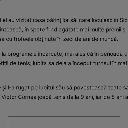
”
ei au vizitat casa părinților săi care locuiesc în Si
ărintească, în spate fiind agățate mai multe premii și 
asa cu trofeele obținute în zeci de ani de muncă.
e la programele încărcate, mai ales că în perioada
tiții de tenis; iubita sa deja a început turneul în m
și l-a rugat pe iubitul său să povestească toate sac
 Victor Cornea joacă tenis de la 9 ani, iar de 8 ani 