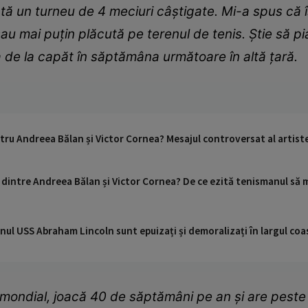
ntă un turneu de 4 meciuri câștigate. Mi-a spus că î
au mai puțin plăcută pe terenul de tenis. Știe să pi
ia de la capăt în săptămâna următoare în altă țară.
ru Andreea Bălan și Victor Cornea? Mesajul controversat al artiste
dintre Andreea Bălan și Victor Cornea? De ce ezită tenismanul să me
nul USS Abraham Lincoln sunt epuizați și demoralizați în largul coas
 mondial, joacă 40 de săptămâni pe an și are peste