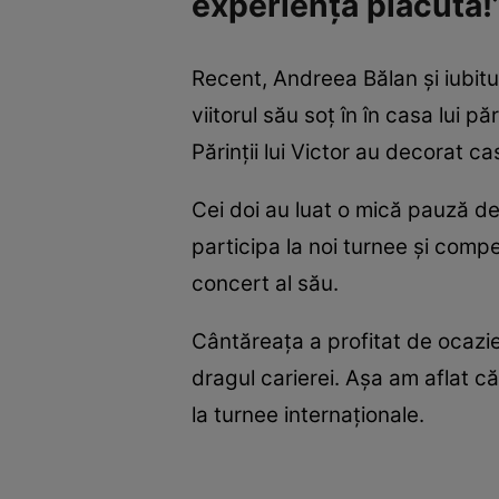
experiență plăcută!
Recent, Andreea Bălan și iubitul 
viitorul său soț în în casa lui p
Părinții lui Victor au decorat c
Cei doi au luat o mică pauză d
participa la noi turnee și compe
concert al său.
Cântăreața a profitat de ocazie 
dragul carierei. Așa am aflat că
la turnee internaționale.