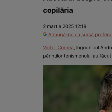
copilăria
Vedete internaționale
Vedete românești
Interviurile Cli
2 martie 2025 12:18
Adaugă-ne ca sursă preferat
Victor Cornea
, logodnicul Andre
părinților tenismenului au făcut