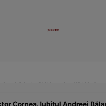
me
Sport
Stil de viață
Click! Pentru Femei
Click! Sănătate
or Cornea. Iubitul Andreei Bălan