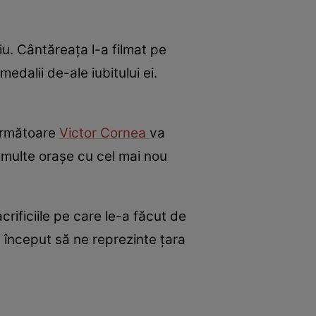
biu. Cântăreața l-a filmat pe
medalii de-ale iubitului ei.
 următoare
Victor Cornea
va
ai multe orașe cu cel mai nou
rificiile pe care le-a făcut de
a început să ne reprezinte țara