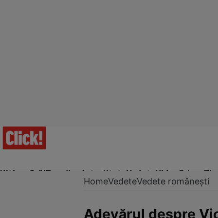
Ultima Oră!
Trending
Actualitate
Vedete
Video
Prime Ti
Home
Vedete
Vedete românești
Adevărul despre Vict