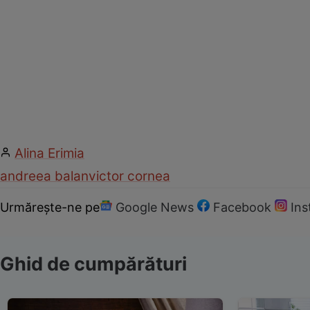
Alina Erimia
andreea balan
victor cornea
Urmărește-ne pe
Google News
Facebook
In
Ghid de cumpărături