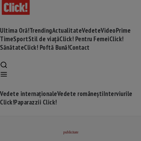
Ultima Oră!
Trending
Actualitate
Vedete
Video
Prime
Time
Sport
Stil de viață
Click! Pentru Femei
Click!
Sănătate
Click! Poftă Bună!
Contact
Vedete internaționale
Vedete românești
Interviurile
Click!
Paparazzii Click!