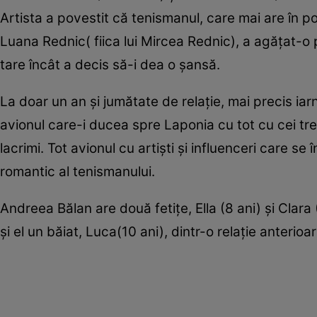
Artista a povestit că tenismanul, care mai are în 
Luana Rednic( fiica lui Mircea Rednic), a agățat-o
tare încât a decis să-i dea o șansă.
La doar un an și jumătate de relație, mai precis ia
avionul care-i ducea spre Laponia cu tot cu cei trei c
lacrimi. Tot avionul cu artiști și influenceri care 
romantic al tenismanului.
Andreea Bălan are două fetițe, Ella (8 ani) și Clara
și el un băiat, Luca(10 ani), dintr-o relație anterioa