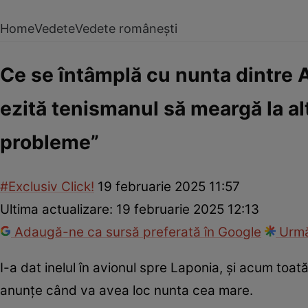
Home
Vedete
Vedete românești
Ce se întâmplă cu nunta dintre 
ezită tenismanul să meargă la alt
probleme”
#Exclusiv Click!
19 februarie 2025 11:57
Ultima actualizare:
19 februarie 2025 12:13
Adaugă-ne ca sursă preferată în Google
Urmă
I-a dat inelul în avionul spre Laponia, și acum to
anunțe când va avea loc nunta cea mare.