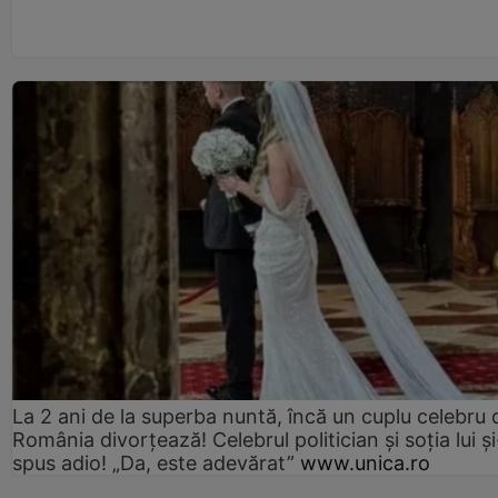
La 2 ani de la superba nuntă, încă un cuplu celebru 
România divorțează! Celebrul politician și soția lui ș
spus adio! „Da, este adevărat”
www.unica.ro