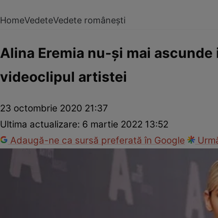
Home
Vedete
Vedete românești
Alina Eremia nu-și mai ascunde iu
videoclipul artistei
23 octombrie 2020 21:37
Ultima actualizare:
6 martie 2022 13:52
Adaugă-ne ca sursă preferată în Google
Urmă