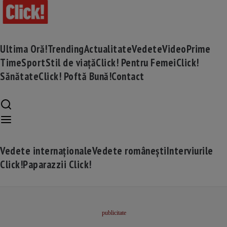
Ultima Oră!
Trending
Actualitate
Vedete
Video
Prime
Time
Sport
Stil de viață
Click! Pentru Femei
Click!
Sănătate
Click! Poftă Bună!
Contact
Vedete internaționale
Vedete românești
Interviurile
Click!
Paparazzii Click!