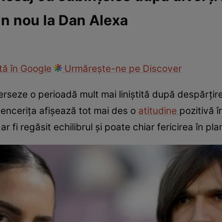
n nou la Dan Alexa
ck!
Paparazzii Click!
ă în Google
Urmărește-ne pe Discover
seze o perioadă mult mai liniștită după despărțire
luencerița afișează tot mai des o
atitudine
pozitivă î
ar fi regăsit echilibrul și poate chiar fericirea în pl