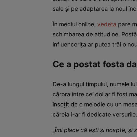
sale și pe adaptarea la noul în
În mediul online,
vedeta
pare m
schimbarea de atitudine. Postăr
influencerița ar putea trăi o n
Ce a postat fosta da
De-a lungul timpului, numele lu
cărora între cei doi ar fi fost 
însoțit de o melodie cu un mesa
căreia i-ar fi dedicate versurile
„
Îmi place că ești și noapte, și z