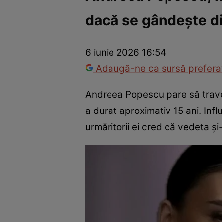
dacă se gândește di
Vedete internaționale
Vedete românești
Interviurile Cli
6 iunie 2026 16:54
Adaugă-ne ca sursă preferat
Andreea Popescu pare să traver
a durat aproximativ 15 ani. Inf
urmăritorii ei cred că vedeta și-