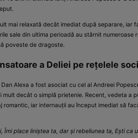
ceput.
ult mai relaxată decât imediat după separare, iar f
ile sale din ultima perioadă au stârnit numeroase re
ouă poveste de dragoste.
nsatoare a Deliei pe rețelele soc
i Dan Alexa a fost asociat cu cel al Andreei Popescu
mai mult decât o simplă prietenie. Recent, vedeta a p
j romantic, iar internauții au început imediat să f
.
i, Îmi place liniștea ta, dar și rebeliunea ta, Ești ca 