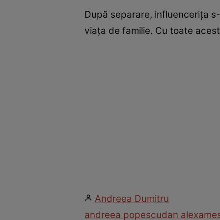
După separare, influencerița s-
viața de familie. Cu toate acest
Andreea Dumitru
andreea popescu
dan alexa
mes