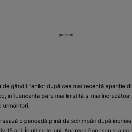
e gândit fanilor după cea mai recentă apariție din
, influencerița pare mai liniștită și mai încrezătoa
 urmăritori.
rsează o perioadă plină de schimbări după încheier
tiv 15 ani. În ultimele luni, Andreea Popescu s-a co