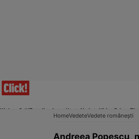
Ultima Oră!
Trending
Actualitate
Vedete
Video
Prime Ti
Home
Vedete
Vedete românești
Andreea Popescu, me