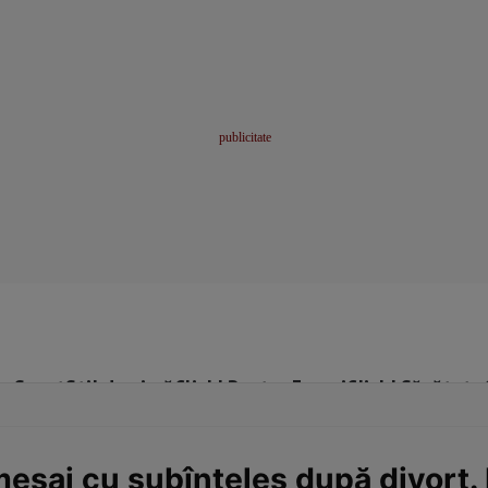
me
Sport
Stil de viață
Click! Pentru Femei
Click! Sănătate
saj cu subînțeles după divorț. F