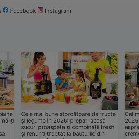
s
Facebook
Instagram
pâine
Cele mai bune storcătoare de fructe
Cel m
rmă-ți
și legume în 2026: prepari acasă
2026
sucuri proaspete și combinații fresh
espre
să
și renunți treptat la băuturile din
cremo