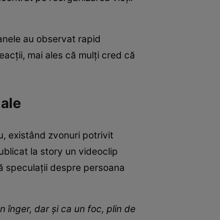
anele au observat rapid
acții, mai ales că mulți cred că
iale
, existând zvonuri potrivit
ublicat la story un videoclip
acă speculații despre persoana
un înger, dar și ca un foc, plin de