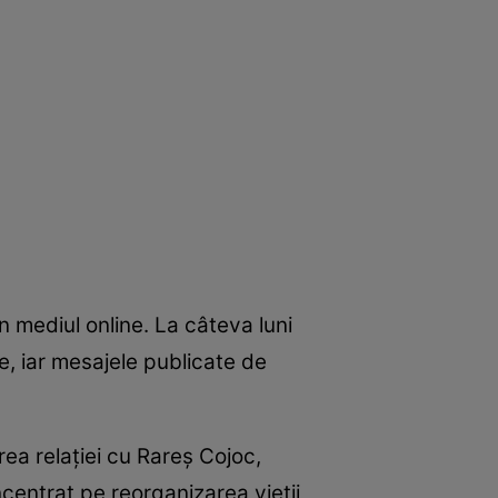
 mediul online. La câteva luni
re, iar mesajele publicate de
ea relației cu Rareș Cojoc,
ncentrat pe reorganizarea vieții