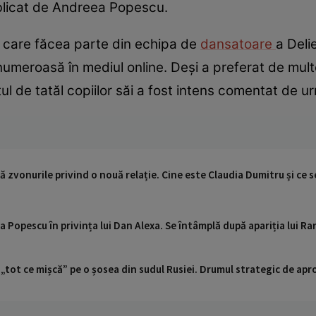
ublicat de Andreea Popescu.
 care făcea parte din echipa de
dansatoare
a Deli
numeroasă în mediul online. Deși a preferat de multe
ul de tatăl copiilor săi a fost intens comentat de ur
ă zvonurile privind o nouă relație. Cine este Claudia Dumitru și ce 
a Popescu în privința lui Dan Alexa. Se întâmplă după apariția lui R
 „tot ce mișcă” pe o șosea din sudul Rusiei. Drumul strategic de ap