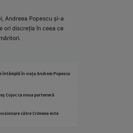
ei, Andreea Popescu și-a
 ori discreția în ceea ce
măritori.
se întâmplă în viața Andreei Popescu
areș Cojoc cu noua parteneră
rovizionare către Crimeea este