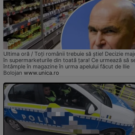
Ultima oră / Toți românii trebuie să știe! Decizie maj
în supermarketurile din toată țara! Ce urmează să s
întâmple în magazine în urma apelului făcut de Ilie
Bolojan
www.unica.ro