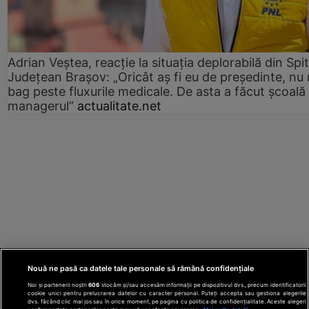
Adrian Veștea, reacție la situația deplorabilă din Spit
Județean Brașov: „Oricât aș fi eu de președinte, nu
bag peste fluxurile medicale. De asta a făcut școală
managerul”
actualitate.net
Nouă ne pasă ca datele tale personale să rămână confidențiale
Noi și partenerii noștri
606
stocăm și/sau accesăm informații pe dispozitivul dvs., precum identificatorii
cookie unici pentru prelucrarea datelor cu caracter personal. Puteți accepta sau gestiona alegerile
dvs. făcând clic mai jos sau în orice moment, pe pagina cu politica de confidențialitate. Aceste alegeri