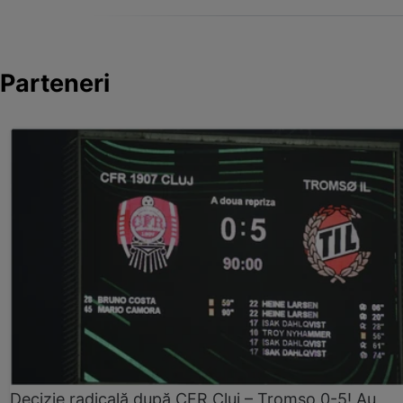
Parteneri
Decizie radicală după CFR Cluj – Tromso 0-5! Au