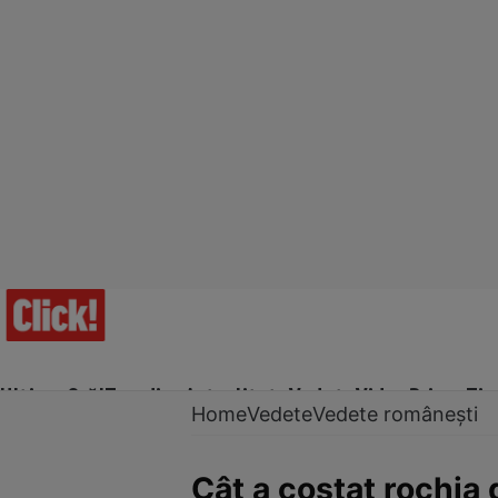
Ultima Oră!
Trending
Actualitate
Vedete
Video
Prime Ti
Home
Vedete
Vedete românești
Cât a costat rochia 