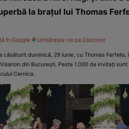
superbă la brațul lui Thomas Ferfe
ck!
Paparazzii Click!
ă în Google
Urmărește-ne pe Discover
s-a căsătorit duminică, 29 iunie, cu Thomas Ferfelis,
Visarion din București. Peste 1.000 de invitați sunt
cului Cernica.