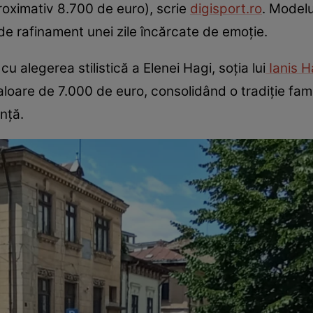
roximativ 8.700 de euro), scrie
d
igisport.ro
. Modelu
e rafinament unei zile încărcate de emoție.
u alegerea stilistică a Elenei Hagi, soția lui
Ianis H
aloare de 7.000 de euro, consolidând o tradiție fam
nță.