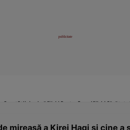
me
Sport
Stil de viață
Click! Pentru Femei
Click! Sănătate
de mireasă a Kirei Hagi și cine a